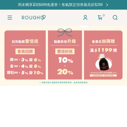
周末獨享⏳領$499免運券！爸氣限定領券最高折$288
0