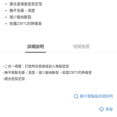
流程，驗證手機門號後，選擇欲分期的期數、繳款截止日，確認付款後即完
適合直捲髮造型定型
運送方式
成交易。
撫平毛躁、濕度
3.實際核准額度、可分期數及費用金額請依後續交易確認頁面所載為準。
全家取貨付款
4.訂單成立30分鐘內，如未前往確認交易或遇審核未通過，訂單將自動取
減少髮絲斷裂
每筆NT$65，滿NT$1,699(含以上)免運費
消。如遇「轉專審核」未通過狀況，表示未達大哥付你分期系統評分，恕無
抵擋230°C的熱傷害
法說明評估內容。
付款後全家取貨
【繳款方式說明】
1.分期款項不併入電信帳單，「大哥付你分期」於每月結算日後寄送繳費提
每筆NT$65，滿NT$1,699(含以上)免運費
醒簡訊。
2.透過簡訊連結打開帳單後，可選擇「超商條碼／台灣大直營門市／銀行轉
詳細說明
相關推薦
7-11取貨付款
帳／街口支付／iPASS MONEY」等通路繳費。
每筆NT$65，滿NT$1,699(含以上)免運費
【注意事項】
付款後7-11取貨
1.本服務係由「台灣大哥大股份有限公司」（以下簡稱本公司）所提供，讓
–二合一噴霧：打造時尚直順或迷人捲髮造型
用戶於交易時，得透過本服務購買商品或服務，並由商店將買賣／分期付款
每筆NT$65，滿NT$1,699(含以上)免運費
–撫平頭髮毛躁、濕度，減少髮絲斷裂，抵擋230°C的熱傷害
買賣價金債權讓與本公司後，依約使用本公司帳單繳交帳款。
2.基於同意付款使用「大哥付你分期」之契約關係目的，商店將以您的個人
–適合造型定型
宅配
資料（包含姓名、電話或地址）提供予台灣大哥大進項蒐集、處理及利用，
由本公司與您本人進行分期帳單所需資料之確認、核對及更正。
每筆NT$80，滿NT$1,699(含以上)免運費
3.完整用戶服務條款，請詳閱以下連結：
https://oppay.tw/userRule
顯示電腦版詳細說明
宅配-離島
每筆NT$100
客服