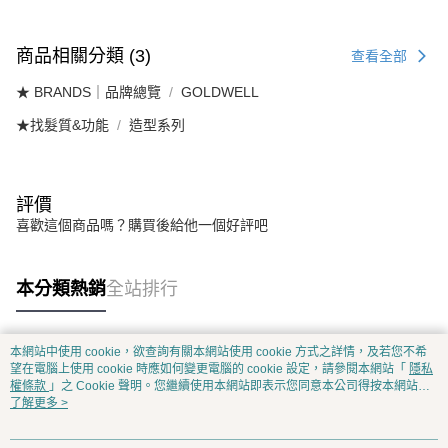
商品相關分類 (3)
查看全部
★ BRANDS｜品牌總覽
GOLDWELL
★找髮質&功能
造型系列
評價
喜歡這個商品嗎？購買後給他一個好評吧
本分類熱銷
全站排行
本網站中使用 cookie，欲查詢有關本網站使用 cookie 方式之詳情，及若您不希
熱門標籤
望在電腦上使用 cookie 時應如何變更電腦的 cookie 設定，請參閱本網站「
隱私
權條款
」之 Cookie 聲明。您繼續使用本網站即表示您同意本公司得按本網站使
用條款之 Cookie 聲明使用 cookie。
了解更多 >