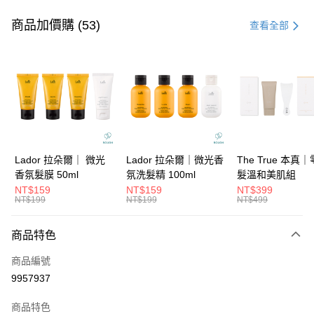
付款方式
信用卡一次付款
商品加價購 (53)
查看全部
信用卡分期付款
3 期 0 利率 每期
NT$189
21家銀行
6 期 0 利率 每期
NT$94
21家銀行
合作金庫商業銀行
第一商業銀行
華南商業銀行
彰化商業銀行
合作金庫商業銀行
第一商業銀行
超商取貨付款
上海商業儲蓄銀行
台北富邦商業銀行
華南商業銀行
彰化商業銀行
國泰世華商業銀行
兆豐國際商業銀行
LINE Pay
上海商業儲蓄銀行
台北富邦商業銀行
臺灣中小企業銀行
台中商業銀行
國泰世華商業銀行
兆豐國際商業銀行
Lador 拉朵爾｜ 微光
Lador 拉朵爾｜微光香
The True 本真
匯豐（台灣）商業銀行
華泰商業銀行
Apple Pay
臺灣中小企業銀行
台中商業銀行
香氛髮膜 50ml
氛洗髮精 100ml
髮溫和美肌組
聯邦商業銀行
遠東國際商業銀行
匯豐（台灣）商業銀行
華泰商業銀行
NT$159
NT$159
NT$399
街口支付
元大商業銀行
永豐商業銀行
NT$199
NT$199
NT$499
聯邦商業銀行
遠東國際商業銀行
玉山商業銀行
星展（台灣）商業銀行
元大商業銀行
永豐商業銀行
悠遊付
台新國際商業銀行
中國信託商業銀行
玉山商業銀行
星展（台灣）商業銀行
商品特色
台灣樂天信用卡公司
台新國際商業銀行
中國信託商業銀行
大哥付你分期
商品編號
台灣樂天信用卡公司
相關說明
9957937
【大哥付你分期使用說明】
ATM付款
1.本服務由台灣大哥大提供，台灣大哥大用戶可立即使用無須另外申請。
商品特色
2.付款方式選擇「大哥付你分期」，訂單成立後會自動跳轉到大哥付的交易