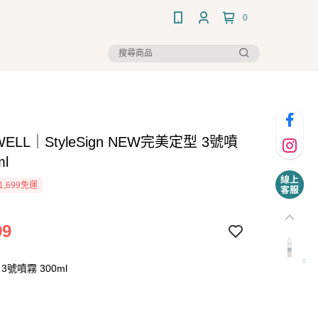
0
ELL｜StyleSign NEW完美定型 3號噴
ml
1,699免運
99
號噴霧 300ml