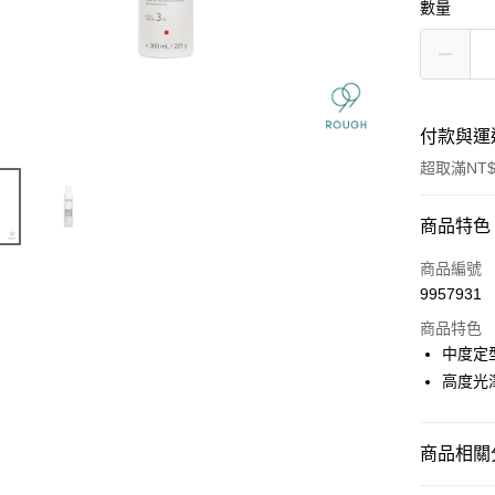
數量
付款與運
超取滿NT$
付款方式
商品特色
信用卡一
商品編號
9957931
信用卡分
商品特色
3 期 
中度定
6 期 
合作金
高度光
華南商
合作金
超商取貨
上海商
華南商
國泰世
商品相關分
LINE Pay
上海商
臺灣中
國泰世
匯豐（