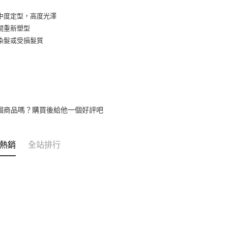
用戶於交
付款後7-1
中度定型，高度光澤
款買賣價
每筆NT$6
2.基於同
開重新塑型
資料（包
染髮或受損髮質
宅配
用，由本
3.完整用
每筆NT$8
宅配-離島
每筆NT$1
個商品嗎？購買後給他一個好評吧
熱銷
全站排行