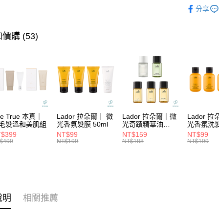
★ BRAN
Apple Pay
臺灣中
分享
聯邦商
匯豐（
★找髮質&
街口支付
元大商
聯邦商
玉山商
★造型系
元大商
價購 (53)
悠遊付
台新國
玉山商
台灣樂
台新國
大哥付你
台灣樂
相關說明
【大哥付
ATM付款
1.本服務
2.付款方
流程，驗
完成交易
運送方式
he True 本真｜
Lador 拉朵爾｜ 微
Lador 拉朵爾｜微
Lador 
3.實際核
毛髮溫和美肌組
光香氛髮膜 50ml
光奇蹟精華油
光香氛洗
4.訂單成
10ml
100ml
全家取貨
$399
NT$99
NT$159
NT$99
消。如遇
$499
NT$199
NT$188
NT$199
每筆NT$6
無法說明
【繳款方
付款後全
1.分期款
醒簡訊。
每筆NT$6
2.透過簡
帳／街口支
7-11取貨
說明
相關推薦
【注意事
每筆NT$6
1.本服務