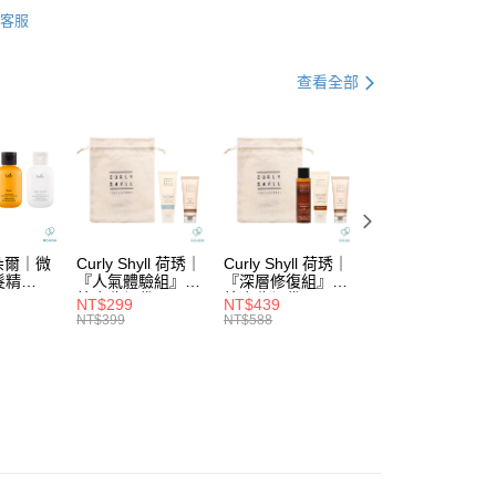
DS｜品牌總覽
GOLDWELL
小企業銀行
台中商業銀行
客服
業銀行
遠東國際商業銀行
台灣）商業銀行
華泰商業銀行
功能
造型系列
業銀行
永豐商業銀行
業銀行
遠東國際商業銀行
業銀行
星展（台灣）商業銀行
列
└髮蠟．髮膠．髮泥．造型乳．造型油
業銀行
永豐商業銀行
查看全部
際商業銀行
中國信託商業銀行
業銀行
星展（台灣）商業銀行
天信用卡公司
際商業銀行
中國信託商業銀行
分期
天信用卡公司
你分期使用說明】
由台灣大哥大提供，台灣大哥大用戶可立即使用無須另外申請。
式選擇「大哥付你分期」，訂單成立後會自動跳轉到大哥付的交易
證手機門號後，選擇欲分期的期數、繳款截止日，確認付款後即
。
拉朵爾｜微
Curly Shyll 荷琇｜
Curly Shyll 荷琇｜
Curly Shyll 荷琇
准額度、可分期數及費用金額請依後續交易確認頁面所載為準。
髮精
『人氣體驗組』贈
『深層修復組』贈
『舒緩旅行組』贈
立30分鐘內，如未前往確認交易或遇審核未通過，訂單將自動取
棉麻收納袋
棉麻收納袋
棉麻收納袋
付款
NT$299
NT$439
NT$369
「轉專審核」未通過狀況，表示未達大哥付你分期系統評分，恕
NT$399
NT$588
NT$479
5，滿NT$1,699(含以上)免運費
評估內容。
式說明】
家取貨
項不併入電信帳單，「大哥付你分期」於每月結算日後寄送繳費提
5，滿NT$1,699(含以上)免運費
訊連結打開帳單後，可選擇「超商條碼／台灣大直營門市／銀行轉
付／iPASS MONEY」等通路繳費。
付款
項】
5，滿NT$1,699(含以上)免運費
係由「台灣大哥大股份有限公司」（以下簡稱本公司）所提供，讓