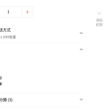
清除
紀錄
送方式
1,699免運
次付款
期付款
0 利率 每期
NT$166
21家銀行
型
0 利率 每期
NT$83
21家銀行
庫商業銀行
第一商業銀行
澤
業銀行
彰化商業銀行
庫商業銀行
第一商業銀行
付款
業儲蓄銀行
台北富邦商業銀行
業銀行
彰化商業銀行
華商業銀行
兆豐國際商業銀行
類 (3)
業儲蓄銀行
台北富邦商業銀行
小企業銀行
台中商業銀行
華商業銀行
兆豐國際商業銀行
台灣）商業銀行
華泰商業銀行