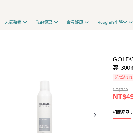
人氣熱銷
我的優惠
會員好康
Rough99小學堂
GOLDW
霧 300
超取滿NT$
NT$720
NT$4
相關產品：3