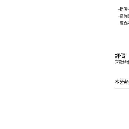
–提供
–易梳
–適合
評價
喜歡這
本分類