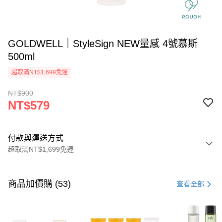
GOLDWELL｜StyleSign NEW量感 4號慕斯
500ml
超取滿NT$1,699免運
NT$900
NT$579
付款與運送方式
超取滿NT$1,699免運
付款方式
信用卡一次付款
商品加價購 (53)
查看全部
信用卡分期付款
3 期 0 利率 每期
NT$193
21家銀行