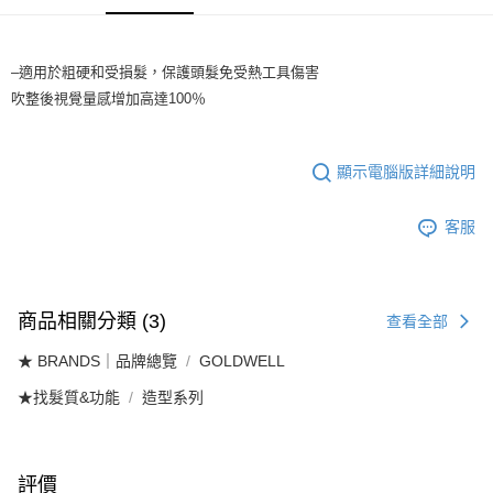
付款後全家取貨
【繳款方式說明】
1.分期款項不併入電信帳單，「大哥付你分期」於每月結算日後寄送繳費提
每筆NT$65，滿NT$1,699(含以上)免運費
醒簡訊。
2.透過簡訊連結打開帳單後，可選擇「超商條碼／台灣大直營門市／銀行轉
7-11取貨付款
–適用於粗硬和受損髮，保護頭髮免受熱工具傷害
帳／街口支付／iPASS MONEY」等通路繳費。
吹整後視覺量感增加高達100％
每筆NT$65，滿NT$1,699(含以上)免運費
【注意事項】
付款後7-11取貨
1.本服務係由「台灣大哥大股份有限公司」（以下簡稱本公司）所提供，讓
用戶於交易時，得透過本服務購買商品或服務，並由商店將買賣／分期付款
每筆NT$65，滿NT$1,699(含以上)免運費
顯示電腦版詳細說明
買賣價金債權讓與本公司後，依約使用本公司帳單繳交帳款。
2.基於同意付款使用「大哥付你分期」之契約關係目的，商店將以您的個人
宅配
資料（包含姓名、電話或地址）提供予台灣大哥大進項蒐集、處理及利用，
客服
由本公司與您本人進行分期帳單所需資料之確認、核對及更正。
每筆NT$80，滿NT$1,699(含以上)免運費
3.完整用戶服務條款，請詳閱以下連結：
https://oppay.tw/userRule
宅配-離島
每筆NT$100
商品相關分類 (3)
查看全部
★ BRANDS｜品牌總覽
GOLDWELL
★找髮質&功能
造型系列
評價