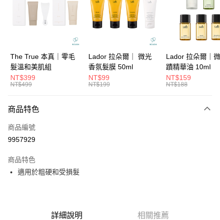
6 期 0 利率 每期
NT$96
21家銀行
合作金庫商業銀行
第一商業銀行
華南商業銀行
彰化商業銀行
合作金庫商業銀行
第一商業銀行
超商取貨付款
上海商業儲蓄銀行
台北富邦商業銀行
華南商業銀行
彰化商業銀行
國泰世華商業銀行
兆豐國際商業銀行
LINE Pay
上海商業儲蓄銀行
台北富邦商業銀行
臺灣中小企業銀行
台中商業銀行
國泰世華商業銀行
兆豐國際商業銀行
The True 本真｜零毛
Lador 拉朵爾｜ 微光
Lador 拉朵爾｜
匯豐（台灣）商業銀行
華泰商業銀行
Apple Pay
臺灣中小企業銀行
台中商業銀行
髮溫和美肌組
香氛髮膜 50ml
蹟精華油 10ml
聯邦商業銀行
遠東國際商業銀行
匯豐（台灣）商業銀行
華泰商業銀行
NT$399
NT$99
NT$159
街口支付
元大商業銀行
永豐商業銀行
NT$499
NT$199
NT$188
聯邦商業銀行
遠東國際商業銀行
玉山商業銀行
星展（台灣）商業銀行
元大商業銀行
永豐商業銀行
悠遊付
台新國際商業銀行
中國信託商業銀行
玉山商業銀行
星展（台灣）商業銀行
商品特色
台灣樂天信用卡公司
台新國際商業銀行
中國信託商業銀行
大哥付你分期
商品編號
台灣樂天信用卡公司
相關說明
9957929
【大哥付你分期使用說明】
ATM付款
1.本服務由台灣大哥大提供，台灣大哥大用戶可立即使用無須另外申請。
商品特色
2.付款方式選擇「大哥付你分期」，訂單成立後會自動跳轉到大哥付的交易
流程，驗證手機門號後，選擇欲分期的期數、繳款截止日，確認付款後即完
適用於粗硬和受損髮
運送方式
成交易。
3.實際核准額度、可分期數及費用金額請依後續交易確認頁面所載為準。
全家取貨付款
4.訂單成立30分鐘內，如未前往確認交易或遇審核未通過，訂單將自動取
每筆NT$65，滿NT$1,699(含以上)免運費
消。如遇「轉專審核」未通過狀況，表示未達大哥付你分期系統評分，恕無
法說明評估內容。
詳細說明
相關推薦