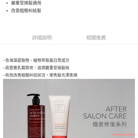
流程，驗證手機門號後，選擇欲分期的期數、繳款截止日，確認付款後即完
嚴重受損髮適用
運送方式
成交易。
改善粗糙糾結髮
3.實際核准額度、可分期數及費用金額請依後續交易確認頁面所載為準。
全家取貨付款
4.訂單成立30分鐘內，如未前往確認交易或遇審核未通過，訂單將自動取
每筆NT$65，滿NT$1,699(含以上)免運費
消。如遇「轉專審核」未通過狀況，表示未達大哥付你分期系統評分，恕無
法說明評估內容。
付款後全家取貨
【繳款方式說明】
詳細說明
相關推薦
1.分期款項不併入電信帳單，「大哥付你分期」於每月結算日後寄送繳費提
每筆NT$65，滿NT$1,699(含以上)免運費
醒簡訊。
2.透過簡訊連結打開帳單後，可選擇「超商條碼／台灣大直營門市／銀行轉
7-11取貨付款
帳／街口支付／iPASS MONEY」等通路繳費。
–含海藻提取物、植物萃取蛋白等成分
每筆NT$65，滿NT$1,699(含以上)免運費
【注意事項】
–高營養乳霜質地，滋潤嚴重受損髮絲
付款後7-11取貨
1.本服務係由「台灣大哥大股份有限公司」（以下簡稱本公司）所提供，讓
–有效改善粗糙糾結狀況，使秀髮光澤柔順
用戶於交易時，得透過本服務購買商品或服務，並由商店將買賣／分期付款
每筆NT$65，滿NT$1,699(含以上)免運費
買賣價金債權讓與本公司後，依約使用本公司帳單繳交帳款。
2.基於同意付款使用「大哥付你分期」之契約關係目的，商店將以您的個人
宅配
資料（包含姓名、電話或地址）提供予台灣大哥大進項蒐集、處理及利用，
由本公司與您本人進行分期帳單所需資料之確認、核對及更正。
每筆NT$80，滿NT$1,699(含以上)免運費
3.完整用戶服務條款，請詳閱以下連結：
https://oppay.tw/userRule
宅配-離島
每筆NT$100