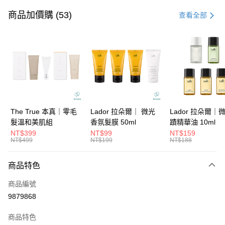
信用卡一次付款
商品加價購 (53)
查看全部
信用卡分期付款
3 期 0 利率 每期
NT$166
21家銀行
6 期 0 利率 每期
NT$83
21家銀行
合作金庫商業銀行
第一商業銀行
華南商業銀行
彰化商業銀行
合作金庫商業銀行
第一商業銀行
超商取貨付款
上海商業儲蓄銀行
台北富邦商業銀行
華南商業銀行
彰化商業銀行
國泰世華商業銀行
兆豐國際商業銀行
LINE Pay
上海商業儲蓄銀行
台北富邦商業銀行
臺灣中小企業銀行
台中商業銀行
國泰世華商業銀行
兆豐國際商業銀行
The True 本真｜零毛
Lador 拉朵爾｜ 微光
Lador 拉朵爾｜
匯豐（台灣）商業銀行
華泰商業銀行
Apple Pay
臺灣中小企業銀行
台中商業銀行
髮溫和美肌組
香氛髮膜 50ml
蹟精華油 10ml
聯邦商業銀行
遠東國際商業銀行
匯豐（台灣）商業銀行
華泰商業銀行
NT$399
NT$99
NT$159
街口支付
元大商業銀行
永豐商業銀行
NT$499
NT$199
NT$188
聯邦商業銀行
遠東國際商業銀行
玉山商業銀行
星展（台灣）商業銀行
元大商業銀行
永豐商業銀行
悠遊付
台新國際商業銀行
中國信託商業銀行
玉山商業銀行
星展（台灣）商業銀行
商品特色
台灣樂天信用卡公司
台新國際商業銀行
中國信託商業銀行
大哥付你分期
商品編號
台灣樂天信用卡公司
相關說明
9879868
【大哥付你分期使用說明】
ATM付款
1.本服務由台灣大哥大提供，台灣大哥大用戶可立即使用無須另外申請。
商品特色
2.付款方式選擇「大哥付你分期」，訂單成立後會自動跳轉到大哥付的交易