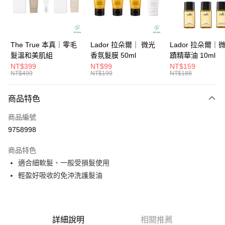
華南商業銀行
彰化商業銀行
合作金庫商業銀行
第一商業銀行
超商取貨付款
上海商業儲蓄銀行
台北富邦商業銀行
華南商業銀行
彰化商業銀行
國泰世華商業銀行
兆豐國際商業銀行
LINE Pay
上海商業儲蓄銀行
台北富邦商業銀行
臺灣中小企業銀行
台中商業銀行
國泰世華商業銀行
兆豐國際商業銀行
The True 本真｜零毛
Lador 拉朵爾｜ 微光
Lador 拉朵爾｜
匯豐（台灣）商業銀行
華泰商業銀行
Apple Pay
臺灣中小企業銀行
台中商業銀行
髮溫和美肌組
香氛髮膜 50ml
蹟精華油 10ml
聯邦商業銀行
遠東國際商業銀行
匯豐（台灣）商業銀行
華泰商業銀行
NT$399
NT$99
NT$159
街口支付
元大商業銀行
永豐商業銀行
NT$499
NT$199
NT$188
聯邦商業銀行
遠東國際商業銀行
玉山商業銀行
星展（台灣）商業銀行
元大商業銀行
永豐商業銀行
悠遊付
台新國際商業銀行
中國信託商業銀行
玉山商業銀行
星展（台灣）商業銀行
商品特色
台灣樂天信用卡公司
台新國際商業銀行
中國信託商業銀行
大哥付你分期
商品編號
台灣樂天信用卡公司
相關說明
9758998
【大哥付你分期使用說明】
ATM付款
1.本服務由台灣大哥大提供，台灣大哥大用戶可立即使用無須另外申請。
商品特色
2.付款方式選擇「大哥付你分期」，訂單成立後會自動跳轉到大哥付的交易
流程，驗證手機門號後，選擇欲分期的期數、繳款截止日，確認付款後即完
適合細軟髮、一般受損髮使用
運送方式
成交易。
輕盈好吸收的免沖洗護髮油
3.實際核准額度、可分期數及費用金額請依後續交易確認頁面所載為準。
全家取貨付款
4.訂單成立30分鐘內，如未前往確認交易或遇審核未通過，訂單將自動取
每筆NT$65，滿NT$1,699(含以上)免運費
消。如遇「轉專審核」未通過狀況，表示未達大哥付你分期系統評分，恕無
法說明評估內容。
付款後全家取貨
【繳款方式說明】
詳細說明
相關推薦
1.分期款項不併入電信帳單，「大哥付你分期」於每月結算日後寄送繳費提