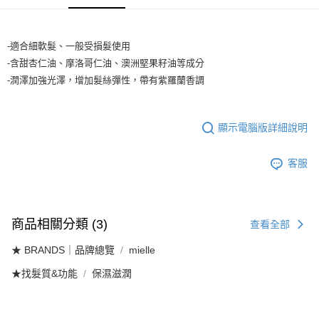
每筆NT$65，滿NT$1,699(含以上)免運費
醒簡訊。
2.透過簡訊連結打開帳單後，可選擇「超商條碼／台灣大直營門市／銀行轉
7-11取貨付款
帳／街口支付／iPASS MONEY」等通路繳費。
-適合細軟髮、一般受損髮使用
每筆NT$65，滿NT$1,699(含以上)免運費
【注意事項】
-含甜杏仁油、摩洛哥仁油、澳洲堅果籽油等成分
付款後7-11取貨
1.本服務係由「台灣大哥大股份有限公司」（以下簡稱本公司）所提供，讓
-潤澤加強光澤，增加髮絲彈性，帶有紫羅蘭香調
用戶於交易時，得透過本服務購買商品或服務，並由商店將買賣／分期付款
每筆NT$65，滿NT$1,699(含以上)免運費
買賣價金債權讓與本公司後，依約使用本公司帳單繳交帳款。
2.基於同意付款使用「大哥付你分期」之契約關係目的，商店將以您的個人
宅配
資料（包含姓名、電話或地址）提供予台灣大哥大進項蒐集、處理及利用，
顯示電腦版詳細說明
由本公司與您本人進行分期帳單所需資料之確認、核對及更正。
每筆NT$80，滿NT$1,699(含以上)免運費
3.完整用戶服務條款，請詳閱以下連結：
https://oppay.tw/userRule
客服
宅配-離島
每筆NT$100
商品相關分類 (3)
查看全部
★ BRANDS｜品牌總覽
mielle
★找髮質&功能
保濕滋潤