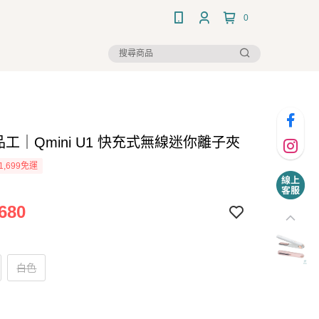
0
o 品工｜Qmini U1 快充式無線迷你離子夾
1,699免運
680
白色