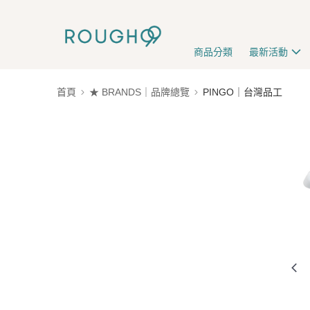
商品分類
最新活動
首頁
★ BRANDS｜品牌總覽
PINGO｜台灣品工