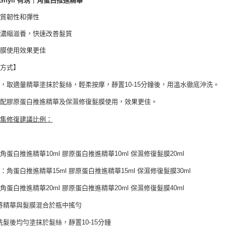
y Shyll 荷琇｜角蛋白推進精華
款買賣價
每筆NT$6
2.基於同
髮質韌性和彈性
資料（包
宅配
用，由本
度濃縮滋養，快速改善髮質
3.完整用
每筆NT$8
髮膜使用效果更佳
宅配-離島
用方式】
每筆NT$1
，取適量精華塗抹於髮絲，輕柔按摩，靜置10-15分鐘後，用溫水徹底沖洗。
搭配膠原蛋白推進精華及保濕修復髮膜使用，效果更佳。
密集修復建議比例：
角蛋白推進精華10ml 膠原蛋白推進精華10ml 保濕修復髮膜20ml
：角蛋白推進精華15ml 膠原蛋白推進精華15ml 保濕修復髮膜30ml
角蛋白推進精華20ml 膠原蛋白推進精華20ml 保濕修復髮膜40ml
將精華與髮膜混合於瓶中搖勻
洗髮後均勻塗抹於髮絲，靜置10-15分鐘