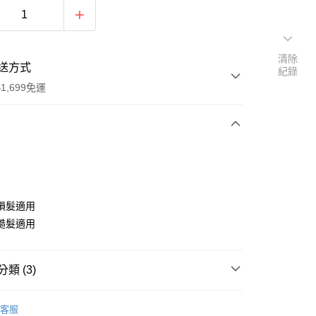
清除
送方式
紀錄
1,699免運
次付款
期付款
0 利率 每期
NT$999
21家銀行
損髮適用
0 利率 每期
NT$499
21家銀行
庫商業銀行
第一商業銀行
糙髮適用
業銀行
彰化商業銀行
庫商業銀行
第一商業銀行
付款
業儲蓄銀行
台北富邦商業銀行
業銀行
彰化商業銀行
華商業銀行
兆豐國際商業銀行
類 (3)
業儲蓄銀行
台北富邦商業銀行
小企業銀行
台中商業銀行
華商業銀行
兆豐國際商業銀行
台灣）商業銀行
華泰商業銀行
DS｜品牌總覽
CURLY SHYLL｜荷琇
小企業銀行
台中商業銀行
客服
業銀行
遠東國際商業銀行
台灣）商業銀行
華泰商業銀行