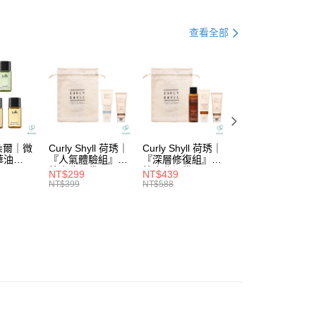
功能
受損修復
業銀行
永豐商業銀行
業銀行
遠東國際商業銀行
業銀行
星展（台灣）商業銀行
系列
└受損修復
業銀行
永豐商業銀行
查看全部
際商業銀行
中國信託商業銀行
業銀行
星展（台灣）商業銀行
天信用卡公司
際商業銀行
中國信託商業銀行
分期
天信用卡公司
你分期使用說明】
由台灣大哥大提供，台灣大哥大用戶可立即使用無須另外申請。
式選擇「大哥付你分期」，訂單成立後會自動跳轉到大哥付的交易
證手機門號後，選擇欲分期的期數、繳款截止日，確認付款後即
。
拉朵爾｜微
Curly Shyll 荷琇｜
Curly Shyll 荷琇｜
Curly Shyll 荷琇
准額度、可分期數及費用金額請依後續交易確認頁面所載為準。
華油
『人氣體驗組』贈
『深層修復組』贈
『舒緩旅行組』贈
立30分鐘內，如未前往確認交易或遇審核未通過，訂單將自動取
棉麻收納袋
棉麻收納袋
棉麻收納袋
付款
NT$299
NT$439
NT$369
「轉專審核」未通過狀況，表示未達大哥付你分期系統評分，恕
NT$399
NT$588
NT$479
5，滿NT$1,699(含以上)免運費
評估內容。
式說明】
家取貨
項不併入電信帳單，「大哥付你分期」於每月結算日後寄送繳費提
5，滿NT$1,699(含以上)免運費
訊連結打開帳單後，可選擇「超商條碼／台灣大直營門市／銀行轉
付／iPASS MONEY」等通路繳費。
付款
項】
5，滿NT$1,699(含以上)免運費
係由「台灣大哥大股份有限公司」（以下簡稱本公司）所提供，讓
易時，得透過本服務購買商品或服務，並由商店將買賣／分期付
1取貨