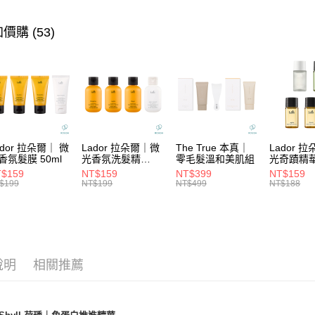
★找髮質&
街口支付
元大商
聯邦商
玉山商
★潤護髮
元大商
價購 (53)
悠遊付
台新國
玉山商
台灣樂
台新國
大哥付你
台灣樂
相關說明
【大哥付
ATM付款
1.本服務
2.付款方
流程，驗
完成交易
運送方式
ador 拉朵爾｜ 微
Lador 拉朵爾｜微
The True 本真｜
Lador 
3.實際核
香氛髮膜 50ml
光香氛洗髮精
零毛髮溫和美肌組
光奇蹟精
4.訂單成
100ml
10ml
全家取貨
$159
NT$159
NT$399
NT$159
消。如遇
$199
NT$199
NT$499
NT$188
每筆NT$6
無法說明
【繳款方
付款後全
1.分期款
醒簡訊。
每筆NT$6
2.透過簡
帳／街口支
7-11取貨
說明
相關推薦
【注意事
每筆NT$6
1.本服務
用戶於交
付款後7-1