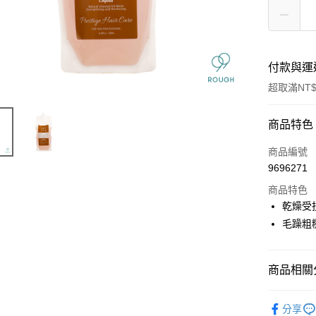
付款與運
超取滿NT$
付款方式
商品特色
信用卡一
商品編號
9696271
信用卡分
商品特色
3 期 
乾燥受
6 期 
合作金
毛躁粗
華南商
合作金
超商取貨
上海商
華南商
國泰世
商品相關分
LINE Pay
上海商
臺灣中
國泰世
匯豐（
★ BRAN
Apple Pay
臺灣中
分享
聯邦商
匯豐（