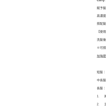
Curl
賦予
高濃
搭配
【使
洗髮後
※可
加強
短髮：
中長髮
長髮：
1.
2.