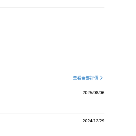
5，滿NT$1,699(含以上)免運費
係由「台灣大哥大股份有限公司」（以下簡稱本公司）所提供，讓
易時，得透過本服務購買商品或服務，並由商店將買賣／分期付
1取貨
金債權讓與本公司後，依約使用本公司帳單繳交帳款。
5，滿NT$1,699(含以上)免運費
意付款使用「大哥付你分期」之契約關係目的，商店將以您的個人
含姓名、電話或地址）提供予台灣大哥大進項蒐集、處理及利
公司與您本人進行分期帳單所需資料之確認、核對及更正。
戶服務條款，請詳閱以下連結：
https://oppay.tw/userRule
0，滿NT$1,699(含以上)免運費
00
查看全部評價
2025/08/06
2024/12/29