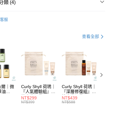
華商業銀行
兆豐國際商業銀行
類 (4)
台灣）商業銀行
華泰商業銀行
小企業銀行
台中商業銀行
業銀行
遠東國際商業銀行
DS｜品牌總覽
BEALITE.PALEMA｜黛寶
台灣）商業銀行
華泰商業銀行
業銀行
永豐商業銀行
客服
業銀行
遠東國際商業銀行
功能
頭皮去屑
業銀行
星展（台灣）商業銀行
業銀行
永豐商業銀行
際商業銀行
中國信託商業銀行
業銀行
星展（台灣）商業銀行
列
└頭皮去屑
查看全部
天信用卡公司
際商業銀行
中國信託商業銀行
分期
洗髮專區
天信用卡公司
你分期使用說明】
由台灣大哥大提供，台灣大哥大用戶可立即使用無須另外申請。
式選擇「大哥付你分期」，訂單成立後會自動跳轉到大哥付的交易
證手機門號後，選擇欲分期的期數、繳款截止日，確認付款後即
。
准額度、可分期數及費用金額請依後續交易確認頁面所載為準。
拉朵爾｜微
Curly Shyll 荷琇｜
Curly Shyll 荷琇｜
Curly Shyll 荷琇
立30分鐘內，如未前往確認交易或遇審核未通過，訂單將自動取
付款
華油
『人氣體驗組』贈
『深層修復組』贈
『舒緩旅行組』贈
「轉專審核」未通過狀況，表示未達大哥付你分期系統評分，恕
棉麻收納袋
棉麻收納袋
棉麻收納袋
5，滿NT$1,699(含以上)免運費
NT$299
NT$439
NT$369
評估內容。
NT$399
NT$588
NT$479
式說明】
家取貨
項不併入電信帳單，「大哥付你分期」於每月結算日後寄送繳費提
5，滿NT$1,699(含以上)免運費
訊連結打開帳單後，可選擇「超商條碼／台灣大直營門市／銀行轉
付／iPASS MONEY」等通路繳費。
付款
項】