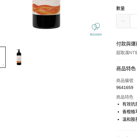
數量
付款與運
超取滿NT$
付款方式
商品特色
信用卡一
商品編號
9641659
信用卡分
商品特色
3 期 
有效抗
6 期 
合作金
香橙植
華南商
溫和胺
合作金
超商取貨
上海商
華南商
國泰世
LINE Pay
上海商
臺灣中