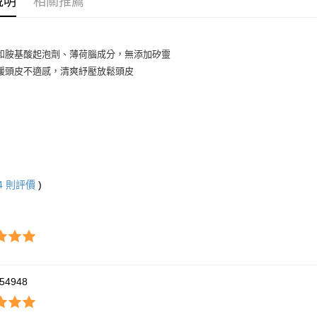
說明
相關推薦
每筆NT$6
1.本服務
用戶於交
付款後7-1
款買賣價
每筆NT$6
2.基於同
和胺基酸起泡劑、薄荷腦成分，無添加矽靈
資料（包
宅配
緩頭皮不適感，清爽紓壓放鬆頭皮
用，由本
3.完整用
每筆NT$8
宅配-離島
每筆NT$1
4
則評價
)
54948