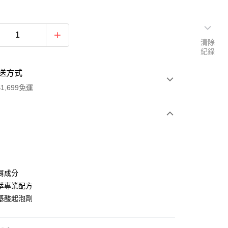
清除
紀錄
送方式
1,699免運
次付款
期付款
0 利率 每期
NT$99
21家銀行
屑成分
0 利率 每期
NT$49
21家銀行
庫商業銀行
第一商業銀行
萃專業配方
業銀行
彰化商業銀行
基酸起泡劑
庫商業銀行
第一商業銀行
付款
業儲蓄銀行
台北富邦商業銀行
業銀行
彰化商業銀行
華商業銀行
兆豐國際商業銀行
業儲蓄銀行
台北富邦商業銀行
小企業銀行
台中商業銀行