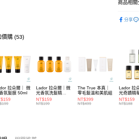
國泰世
商品相關分
匯豐（
Apple Pay
臺灣中
聯邦商
★ BRAN
匯豐（
街口支付
元大商
分享
聯邦商
★找髮質&
玉山商
元大商
悠遊付
台新國
玉山商
★洗髮系
價購 (53)
台灣樂
台新國
大哥付你
💫無矽靈
台灣樂
相關說明
【大哥付
ATM付款
1.本服務
2.付款方
流程，驗
完成交易
運送方式
3.實際核
ador 拉朵爾｜ 微
Lador 拉朵爾｜微
The True 本真｜
Lador 
4.訂單成
全家取貨
香氛髮膜 50ml
光香氛洗髮精
零毛髮溫和美肌組
光奇蹟精
消。如遇
100ml
10ml
每筆NT$6
$159
NT$159
NT$399
NT$159
無法說明
$199
NT$199
NT$499
NT$188
【繳款方
付款後全
1.分期款
醒簡訊。
每筆NT$6
2.透過簡
帳／街口支
7-11取貨
【注意事