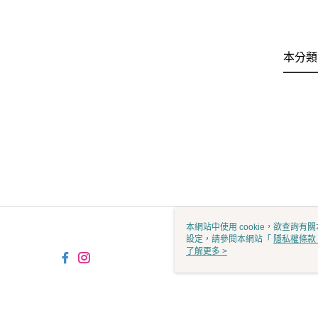
本分類
本網站中使用 cookie，欲查詢有關
設定，請參閱本網站「
隱私權條款
使用 cookie。
了解更多 >