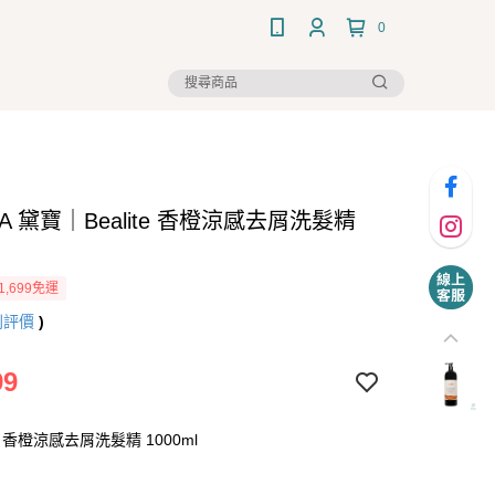
0
MA 黛寶｜Bealite 香橙涼感去屑洗髮精
1,699免運
則評價
)
99
香橙涼感去屑洗髮精 1000ml