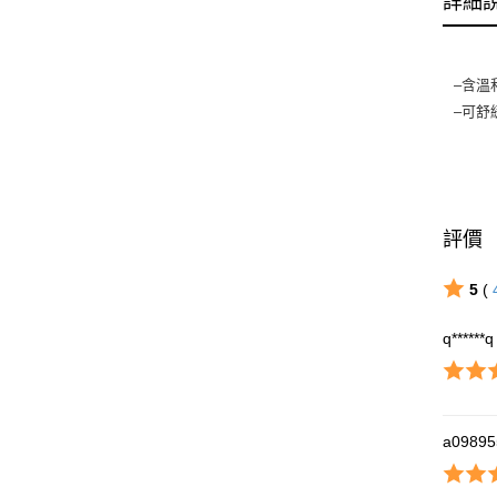
詳細
–含溫
–可舒
評價
5
(
q******q
a09895