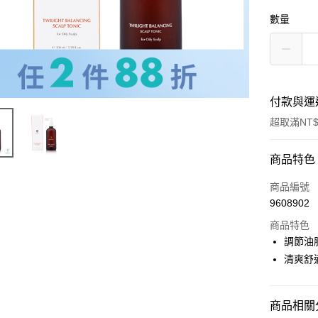
數量
付款與運
超取滿NT$
付款方式
商品特色
信用卡一
商品編號
9608902
信用卡分
商品特色
3 期 
調節油
6 期 
合作金
清爽舒
華南商
合作金
超商取貨
上海商
華南商
國泰世
商品相關分
LINE Pay
上海商
臺灣中