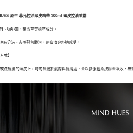
每筆NT$6
1.本服務
用戶於交
付款後7-1
款買賣價
DHUES 原生 暮光控油頭皮精華 100ml 頭皮控油噴霧
每筆NT$6
2.基於同
資料（包
荷、咖啡因、積雪草等植萃成分。
宅配
用，由本
3.完整用
每筆NT$8
油脂分泌、去除殘留髒污，創造清爽舒適感受。
宅配-離島
用方式】
每筆NT$1
髮或洗髮後的頭皮上，均勻噴灑於髮際與髮縫處，並以指腹輕柔按摩至吸收，無