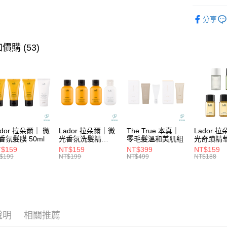
國泰世
匯豐（
★ BRAN
Apple Pay
臺灣中
分享
聯邦商
匯豐（
★找髮質&
街口支付
元大商
聯邦商
玉山商
🌵保濕控
元大商
價購 (53)
悠遊付
台新國
玉山商
★頭皮養
台灣樂
台新國
大哥付你
★頭皮養
台灣樂
相關說明
【大哥付
☄本月限
ATM付款
1.本服務
2.付款方
流程，驗
完成交易
運送方式
ador 拉朵爾｜ 微
Lador 拉朵爾｜微
The True 本真｜
Lador 
3.實際核
香氛髮膜 50ml
光香氛洗髮精
零毛髮溫和美肌組
光奇蹟精
4.訂單成
100ml
10ml
全家取貨
$159
NT$159
NT$399
NT$159
消。如遇
$199
NT$199
NT$499
NT$188
每筆NT$6
無法說明
【繳款方
付款後全
1.分期款
醒簡訊。
每筆NT$6
2.透過簡
帳／街口支
7-11取貨
說明
相關推薦
【注意事