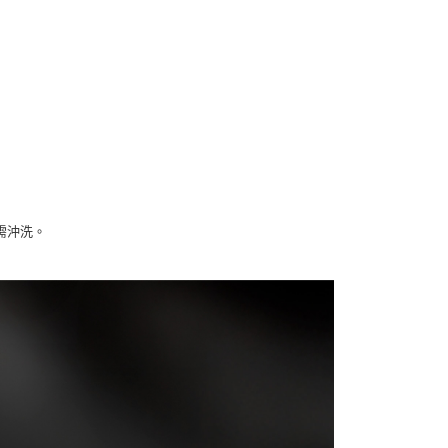
5，滿NT$1,699(含以上)免運費
係由「台灣大哥大股份有限公司」（以下簡稱本公司）所提供，讓
易時，得透過本服務購買商品或服務，並由商店將買賣／分期付
1取貨
金債權讓與本公司後，依約使用本公司帳單繳交帳款。
5，滿NT$1,699(含以上)免運費
意付款使用「大哥付你分期」之契約關係目的，商店將以您的個人
含姓名、電話或地址）提供予台灣大哥大進項蒐集、處理及利
公司與您本人進行分期帳單所需資料之確認、核對及更正。
戶服務條款，請詳閱以下連結：
https://oppay.tw/userRule
0，滿NT$1,699(含以上)免運費
00
需沖洗。