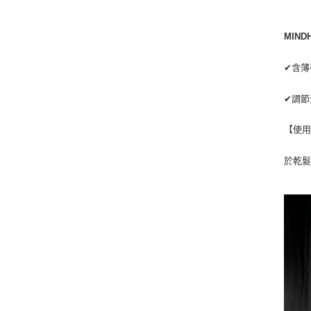
MIN
✔含薄
✔調節
【使
於乾