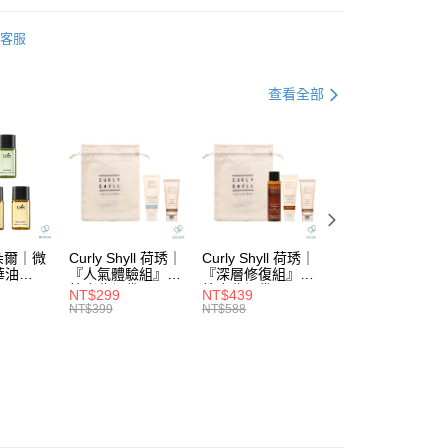
華商業銀行
兆豐國際商業銀行
台灣）商業銀行
華泰商業銀行
DS｜品牌總覽
MINDHUES｜莫荷蕬
小企業銀行
台中商業銀行
客服
業銀行
遠東國際商業銀行
台灣）商業銀行
華泰商業銀行
功能
頭皮控油
業銀行
永豐商業銀行
業銀行
遠東國際商業銀行
業銀行
星展（台灣）商業銀行
油｜洗去油膩清爽感
業銀行
永豐商業銀行
查看全部
際商業銀行
中國信託商業銀行
業銀行
星展（台灣）商業銀行
護系列
└頭皮精華．養髮液．調理噴霧
天信用卡公司
際商業銀行
中國信託商業銀行
分期
護系列
天信用卡公司
└頭皮控油
你分期使用說明】
定優惠專區✨
▌8/3-8/31熱浪來襲🌊精選洗沐2件88折
由台灣大哥大提供，台灣大哥大用戶可立即使用無須另外申請。
式選擇「大哥付你分期」，訂單成立後會自動跳轉到大哥付的交易
證手機門號後，選擇欲分期的期數、繳款截止日，確認付款後即
。
拉朵爾｜微
Curly Shyll 荷琇｜
Curly Shyll 荷琇｜
Curly Shyll 荷琇
准額度、可分期數及費用金額請依後續交易確認頁面所載為準。
華油
『人氣體驗組』贈
『深層修復組』贈
『舒緩旅行組』贈
立30分鐘內，如未前往確認交易或遇審核未通過，訂單將自動取
棉麻收納袋
棉麻收納袋
棉麻收納袋
付款
NT$299
NT$439
NT$369
「轉專審核」未通過狀況，表示未達大哥付你分期系統評分，恕
NT$399
NT$588
NT$479
5，滿NT$1,699(含以上)免運費
評估內容。
式說明】
家取貨
項不併入電信帳單，「大哥付你分期」於每月結算日後寄送繳費提
5，滿NT$1,699(含以上)免運費
訊連結打開帳單後，可選擇「超商條碼／台灣大直營門市／銀行轉
付／iPASS MONEY」等通路繳費。
付款
項】