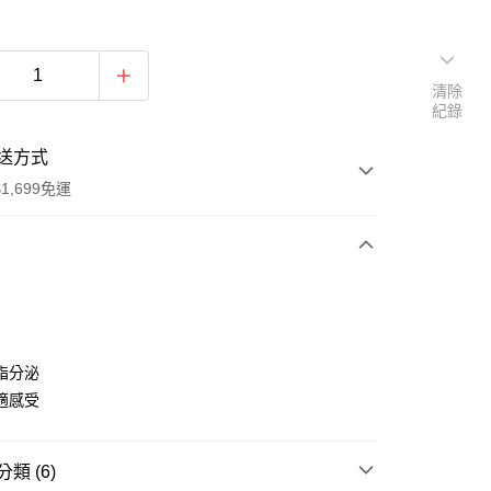
清除
紀錄
送方式
1,699免運
次付款
期付款
0 利率 每期
NT$366
21家銀行
脂分泌
0 利率 每期
NT$183
21家銀行
庫商業銀行
第一商業銀行
適感受
業銀行
彰化商業銀行
庫商業銀行
第一商業銀行
付款
業儲蓄銀行
台北富邦商業銀行
業銀行
彰化商業銀行
華商業銀行
兆豐國際商業銀行
類 (6)
業儲蓄銀行
台北富邦商業銀行
小企業銀行
台中商業銀行