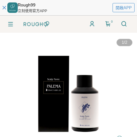
Rough99
開啟APP
立刻使用官方APP
0
1
/
2