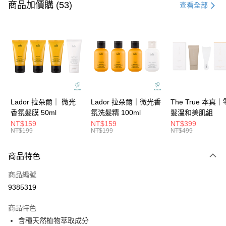
信用卡一次付款
商品加價購 (53)
查看全部
信用卡分期付款
3 期 0 利率 每期
NT$93
21家銀行
6 期 0 利率 每期
NT$46
21家銀行
合作金庫商業銀行
第一商業銀行
華南商業銀行
彰化商業銀行
合作金庫商業銀行
第一商業銀行
超商取貨付款
上海商業儲蓄銀行
台北富邦商業銀行
華南商業銀行
彰化商業銀行
國泰世華商業銀行
兆豐國際商業銀行
LINE Pay
上海商業儲蓄銀行
台北富邦商業銀行
臺灣中小企業銀行
台中商業銀行
國泰世華商業銀行
兆豐國際商業銀行
Lador 拉朵爾｜ 微光
Lador 拉朵爾｜微光香
The True 本真
匯豐（台灣）商業銀行
華泰商業銀行
Apple Pay
臺灣中小企業銀行
台中商業銀行
香氛髮膜 50ml
氛洗髮精 100ml
髮溫和美肌組
聯邦商業銀行
遠東國際商業銀行
匯豐（台灣）商業銀行
華泰商業銀行
NT$159
NT$159
NT$399
街口支付
元大商業銀行
永豐商業銀行
NT$199
NT$199
NT$499
聯邦商業銀行
遠東國際商業銀行
玉山商業銀行
星展（台灣）商業銀行
元大商業銀行
永豐商業銀行
悠遊付
台新國際商業銀行
中國信託商業銀行
玉山商業銀行
星展（台灣）商業銀行
商品特色
台灣樂天信用卡公司
台新國際商業銀行
中國信託商業銀行
大哥付你分期
商品編號
台灣樂天信用卡公司
相關說明
9385319
【大哥付你分期使用說明】
ATM付款
1.本服務由台灣大哥大提供，台灣大哥大用戶可立即使用無須另外申請。
商品特色
2.付款方式選擇「大哥付你分期」，訂單成立後會自動跳轉到大哥付的交易
流程，驗證手機門號後，選擇欲分期的期數、繳款截止日，確認付款後即完
含種天然植物萃取成分
運送方式
成交易。