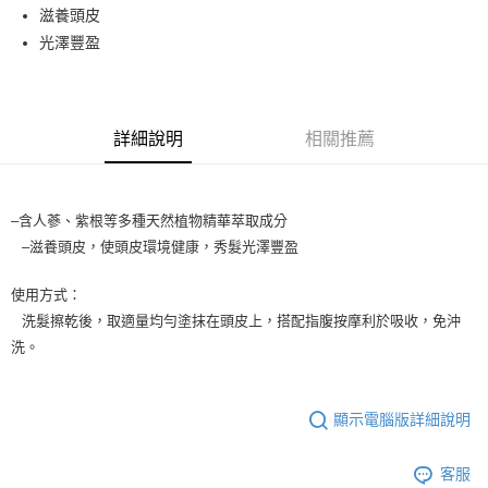
滋養頭皮
3.實際核准額度、可分期數及費用金額請依後續交易確認頁面所載為準。
全家取貨付款
4.訂單成立30分鐘內，如未前往確認交易或遇審核未通過，訂單將自動取
光澤豐盈
每筆NT$65，滿NT$1,699(含以上)免運費
消。如遇「轉專審核」未通過狀況，表示未達大哥付你分期系統評分，恕無
法說明評估內容。
付款後全家取貨
【繳款方式說明】
1.分期款項不併入電信帳單，「大哥付你分期」於每月結算日後寄送繳費提
每筆NT$65，滿NT$1,699(含以上)免運費
醒簡訊。
詳細說明
相關推薦
2.透過簡訊連結打開帳單後，可選擇「超商條碼／台灣大直營門市／銀行轉
7-11取貨付款
帳／街口支付／iPASS MONEY」等通路繳費。
每筆NT$65，滿NT$1,699(含以上)免運費
【注意事項】
–含人蔘、紫根等多種天然植物精華萃取成分
付款後7-11取貨
1.本服務係由「台灣大哥大股份有限公司」（以下簡稱本公司）所提供，讓
⠀–滋養頭皮，使頭皮環境健康，秀髮光澤豐盈
用戶於交易時，得透過本服務購買商品或服務，並由商店將買賣／分期付款
每筆NT$65，滿NT$1,699(含以上)免運費
買賣價金債權讓與本公司後，依約使用本公司帳單繳交帳款。
2.基於同意付款使用「大哥付你分期」之契約關係目的，商店將以您的個人
使用方式：
宅配
資料（包含姓名、電話或地址）提供予台灣大哥大進項蒐集、處理及利用，
⠀洗髮擦乾後，取適量均勻塗抹在頭皮上，搭配指腹按摩利於吸收，免沖
由本公司與您本人進行分期帳單所需資料之確認、核對及更正。
每筆NT$80，滿NT$1,699(含以上)免運費
洗。
3.完整用戶服務條款，請詳閱以下連結：
https://oppay.tw/userRule
宅配-離島
每筆NT$100
顯示電腦版詳細說明
客服