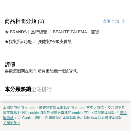
商品相關分類 (6)
查看全部
★ BRANDS｜品牌總覽
BEALITE.PALEMA｜黛寶
★找髮質&功能
強健髮根/頭皮養護
評價
喜歡這個商品嗎？購買後給他一個好評吧
本分類熱銷
全站排行
本網站中使用 cookie，欲查詢有關本網站使用 cookie 方式之詳情，及若您不希
熱門標籤
望在電腦上使用 cookie 時應如何變更電腦的 cookie 設定，請參閱本網站「
隱私
權條款
」之 Cookie 聲明。您繼續使用本網站即表示您同意本公司得按本網站使
用條款之 Cookie 聲明使用 cookie。
了解更多 >