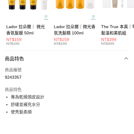
華南商業銀行
彰化商業銀行
合作金庫商業銀行
第一商業銀行
超商取貨付款
上海商業儲蓄銀行
台北富邦商業銀行
華南商業銀行
彰化商業銀行
國泰世華商業銀行
兆豐國際商業銀行
LINE Pay
上海商業儲蓄銀行
台北富邦商業銀行
臺灣中小企業銀行
台中商業銀行
國泰世華商業銀行
兆豐國際商業銀行
Lador 拉朵爾｜ 微光
Lador 拉朵爾｜微光香
The True 本真
匯豐（台灣）商業銀行
華泰商業銀行
Apple Pay
臺灣中小企業銀行
台中商業銀行
香氛髮膜 50ml
氛洗髮精 100ml
髮溫和美肌組
聯邦商業銀行
遠東國際商業銀行
匯豐（台灣）商業銀行
華泰商業銀行
NT$159
NT$159
NT$399
街口支付
元大商業銀行
永豐商業銀行
NT$199
NT$199
NT$499
聯邦商業銀行
遠東國際商業銀行
玉山商業銀行
星展（台灣）商業銀行
元大商業銀行
永豐商業銀行
悠遊付
台新國際商業銀行
中國信託商業銀行
玉山商業銀行
星展（台灣）商業銀行
商品特色
台灣樂天信用卡公司
台新國際商業銀行
中國信託商業銀行
大哥付你分期
商品編號
台灣樂天信用卡公司
相關說明
9243357
【大哥付你分期使用說明】
ATM付款
1.本服務由台灣大哥大提供，台灣大哥大用戶可立即使用無須另外申請。
商品特色
2.付款方式選擇「大哥付你分期」，訂單成立後會自動跳轉到大哥付的交易
流程，驗證手機門號後，選擇欲分期的期數、繳款截止日，確認付款後即完
專為乾燥頭皮設計
運送方式
成交易。
舒緩並補充水分
3.實際核准額度、可分期數及費用金額請依後續交易確認頁面所載為準。
全家取貨付款
4.訂單成立30分鐘內，如未前往確認交易或遇審核未通過，訂單將自動取
使秀髮柔順
每筆NT$65，滿NT$1,699(含以上)免運費
消。如遇「轉專審核」未通過狀況，表示未達大哥付你分期系統評分，恕無
法說明評估內容。
付款後全家取貨
【繳款方式說明】
1.分期款項不併入電信帳單，「大哥付你分期」於每月結算日後寄送繳費提