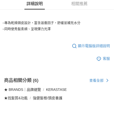
每筆NT$65，滿NT$1,699(含以上)免運費
醒簡訊。
詳細說明
相關推薦
2.透過簡訊連結打開帳單後，可選擇「超商條碼／台灣大直營門市／銀行轉
7-11取貨付款
帳／街口支付／iPASS MONEY」等通路繳費。
每筆NT$65，滿NT$1,699(含以上)免運費
【注意事項】
–專為乾燥頭皮設計，富含滋養因子，舒緩並補充水分
付款後7-11取貨
1.本服務係由「台灣大哥大股份有限公司」（以下簡稱本公司）所提供，讓
–同時使秀髮柔順、呈現彈力光澤
用戶於交易時，得透過本服務購買商品或服務，並由商店將買賣／分期付款
每筆NT$65，滿NT$1,699(含以上)免運費
買賣價金債權讓與本公司後，依約使用本公司帳單繳交帳款。
2.基於同意付款使用「大哥付你分期」之契約關係目的，商店將以您的個人
宅配
資料（包含姓名、電話或地址）提供予台灣大哥大進項蒐集、處理及利用，
顯示電腦版詳細說明
由本公司與您本人進行分期帳單所需資料之確認、核對及更正。
每筆NT$80，滿NT$1,699(含以上)免運費
3.完整用戶服務條款，請詳閱以下連結：
https://oppay.tw/userRule
客服
宅配-離島
每筆NT$100
商品相關分類 (6)
查看全部
★ BRANDS｜品牌總覽
KERASTASE
★找髮質&功能
強健髮根/頭皮養護