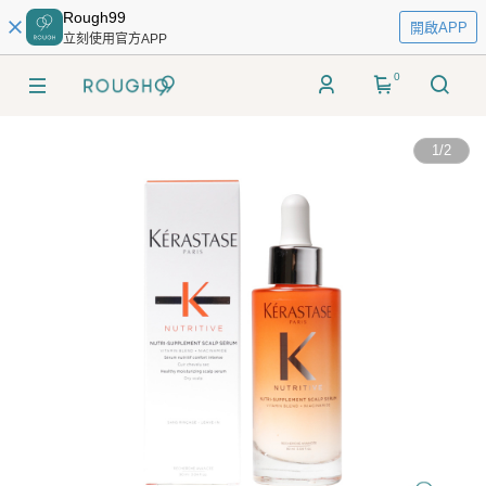
Rough99
開啟APP
立刻使用官方APP
0
1
/
2