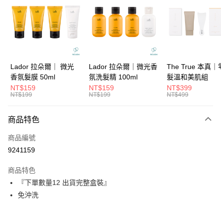
3 期 0 利率 每期
NT$79
21家銀行
6 期 0 利率 每期
NT$39
21家銀行
合作金庫商業銀行
第一商業銀行
華南商業銀行
彰化商業銀行
合作金庫商業銀行
第一商業銀行
超商取貨付款
上海商業儲蓄銀行
台北富邦商業銀行
華南商業銀行
彰化商業銀行
國泰世華商業銀行
兆豐國際商業銀行
LINE Pay
上海商業儲蓄銀行
台北富邦商業銀行
臺灣中小企業銀行
台中商業銀行
國泰世華商業銀行
兆豐國際商業銀行
Lador 拉朵爾｜ 微光
Lador 拉朵爾｜微光香
The True 本真
匯豐（台灣）商業銀行
華泰商業銀行
Apple Pay
臺灣中小企業銀行
台中商業銀行
香氛髮膜 50ml
氛洗髮精 100ml
髮溫和美肌組
聯邦商業銀行
遠東國際商業銀行
匯豐（台灣）商業銀行
華泰商業銀行
NT$159
NT$159
NT$399
街口支付
元大商業銀行
永豐商業銀行
NT$199
NT$199
NT$499
聯邦商業銀行
遠東國際商業銀行
玉山商業銀行
星展（台灣）商業銀行
元大商業銀行
永豐商業銀行
悠遊付
台新國際商業銀行
中國信託商業銀行
玉山商業銀行
星展（台灣）商業銀行
商品特色
台灣樂天信用卡公司
台新國際商業銀行
中國信託商業銀行
大哥付你分期
商品編號
台灣樂天信用卡公司
相關說明
9241159
【大哥付你分期使用說明】
ATM付款
1.本服務由台灣大哥大提供，台灣大哥大用戶可立即使用無須另外申請。
商品特色
2.付款方式選擇「大哥付你分期」，訂單成立後會自動跳轉到大哥付的交易
流程，驗證手機門號後，選擇欲分期的期數、繳款截止日，確認付款後即完
『下單數量12 出貨完整盒裝』
運送方式
成交易。
免沖洗
3.實際核准額度、可分期數及費用金額請依後續交易確認頁面所載為準。
全家取貨付款
4.訂單成立30分鐘內，如未前往確認交易或遇審核未通過，訂單將自動取
每筆NT$65，滿NT$1,699(含以上)免運費
消。如遇「轉專審核」未通過狀況，表示未達大哥付你分期系統評分，恕無