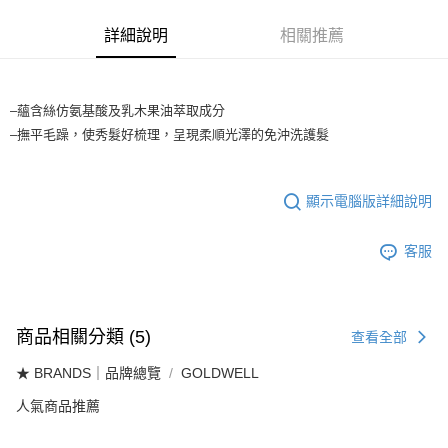
法說明評估內容。
付款後全家取貨
【繳款方式說明】
詳細說明
相關推薦
1.分期款項不併入電信帳單，「大哥付你分期」於每月結算日後寄送繳費提
每筆NT$65，滿NT$1,699(含以上)免運費
醒簡訊。
2.透過簡訊連結打開帳單後，可選擇「超商條碼／台灣大直營門市／銀行轉
7-11取貨付款
帳／街口支付／iPASS MONEY」等通路繳費。
–蘊含絲仿氨基酸及乳木果油萃取成分
每筆NT$65，滿NT$1,699(含以上)免運費
【注意事項】
–撫平毛躁，使秀髮好梳理，呈現柔順光澤的免沖洗護髮
付款後7-11取貨
1.本服務係由「台灣大哥大股份有限公司」（以下簡稱本公司）所提供，讓
用戶於交易時，得透過本服務購買商品或服務，並由商店將買賣／分期付款
每筆NT$65，滿NT$1,699(含以上)免運費
買賣價金債權讓與本公司後，依約使用本公司帳單繳交帳款。
顯示電腦版詳細說明
2.基於同意付款使用「大哥付你分期」之契約關係目的，商店將以您的個人
宅配
資料（包含姓名、電話或地址）提供予台灣大哥大進項蒐集、處理及利用，
由本公司與您本人進行分期帳單所需資料之確認、核對及更正。
每筆NT$80，滿NT$1,699(含以上)免運費
客服
3.完整用戶服務條款，請詳閱以下連結：
https://oppay.tw/userRule
宅配-離島
每筆NT$100
商品相關分類 (5)
查看全部
★ BRANDS｜品牌總覽
GOLDWELL
人氣商品推薦