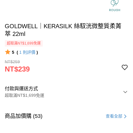
GOLDWELL｜KERASILK 絲馭洸微整質柔菁
萃 22ml
超取滿NT$1,699免運
5
(
1
則評價
)
NT$259
NT$239
付款與運送方式
超取滿NT$1,699免運
付款方式
信用卡一次付款
商品加價購 (53)
查看全部
信用卡分期付款