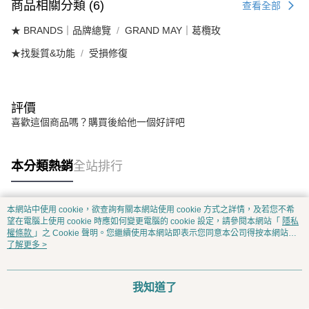
商品相關分類 (6)
查看全部
★ BRANDS｜品牌總覽
GRAND MAY｜葛欖玫
★找髮質&功能
受損修復
評價
喜歡這個商品嗎？購買後給他一個好評吧
本分類熱銷
全站排行
本網站中使用 cookie，欲查詢有關本網站使用 cookie 方式之詳情，及若您不希
熱門標籤
望在電腦上使用 cookie 時應如何變更電腦的 cookie 設定，請參閱本網站「
隱私
權條款
」之 Cookie 聲明。您繼續使用本網站即表示您同意本公司得按本網站使
用條款之 Cookie 聲明使用 cookie。
了解更多 >
我知道了