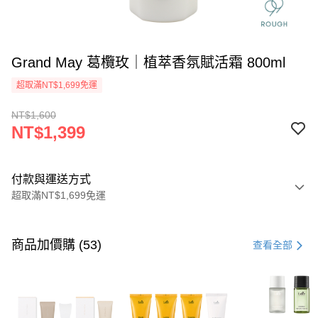
Grand May 葛欖玫｜植萃香氛賦活霜 800ml
超取滿NT$1,699免運
NT$1,600
NT$1,399
付款與運送方式
超取滿NT$1,699免運
付款方式
信用卡一次付款
商品加價購 (53)
查看全部
信用卡分期付款
3 期 0 利率 每期
NT$466
21家銀行
6 期 0 利率 每期
NT$233
21家銀行
合作金庫商業銀行
第一商業銀行