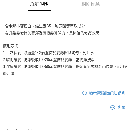
每筆NT$65，滿NT$1,699(含以上)免運費
醒簡訊。
詳細說明
相關推薦
2.透過簡訊連結打開帳單後，可選擇「超商條碼／台灣大直營門市／銀行轉
7-11取貨付款
帳／街口支付／iPASS MONEY」等通路繳費。
每筆NT$65，滿NT$1,699(含以上)免運費
【注意事項】
–含水解小麥蛋白、維生素B5、玻尿酸等萃取成分
付款後7-11取貨
1.本服務係由「台灣大哥大股份有限公司」（以下簡稱本公司）所提供，讓
–提升染髮後持久亮澤及燙後髮質彈力，具極佳的修護效果
用戶於交易時，得透過本服務購買商品或服務，並由商店將買賣／分期付款
每筆NT$65，滿NT$1,699(含以上)免運費
買賣價金債權讓與本公司後，依約使用本公司帳單繳交帳款。
2.基於同意付款使用「大哥付你分期」之契約關係目的，商店將以您的個人
使用方法
宅配
資料（包含姓名、電話或地址）提供予台灣大哥大進項蒐集、處理及利用，
1.日常保養- 取適量1~2滴塗抹於髮絲擦拭均勻，免沖水
由本公司與您本人進行分期帳單所需資料之確認、核對及更正。
每筆NT$80，滿NT$1,699(含以上)免運費
2.瞬間護髮- 洗淨後取10~20cc塗抹於髮絲，當潤絲洗淨
3.完整用戶服務條款，請詳閱以下連結：
https://oppay.tw/userRule
3.深層護髮- 洗淨後取30~50cc塗抹於髮絲，搭配蒸氣或熱毛巾包覆，5分鐘
宅配-離島
後沖淨
每筆NT$100
顯示電腦版詳細說明
客服