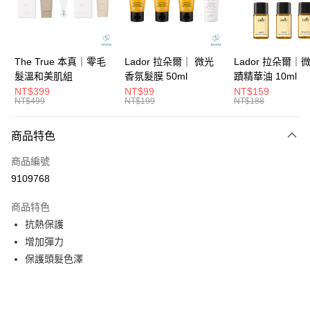
華南商業銀行
彰化商業銀行
合作金庫商業銀行
第一商業銀行
超商取貨付款
上海商業儲蓄銀行
台北富邦商業銀行
華南商業銀行
彰化商業銀行
國泰世華商業銀行
兆豐國際商業銀行
LINE Pay
上海商業儲蓄銀行
台北富邦商業銀行
臺灣中小企業銀行
台中商業銀行
國泰世華商業銀行
兆豐國際商業銀行
The True 本真｜零毛
Lador 拉朵爾｜ 微光
Lador 拉朵爾｜
匯豐（台灣）商業銀行
華泰商業銀行
Apple Pay
臺灣中小企業銀行
台中商業銀行
髮溫和美肌組
香氛髮膜 50ml
蹟精華油 10ml
聯邦商業銀行
遠東國際商業銀行
匯豐（台灣）商業銀行
華泰商業銀行
NT$399
NT$99
NT$159
街口支付
元大商業銀行
永豐商業銀行
NT$499
NT$199
NT$188
聯邦商業銀行
遠東國際商業銀行
玉山商業銀行
星展（台灣）商業銀行
元大商業銀行
永豐商業銀行
悠遊付
台新國際商業銀行
中國信託商業銀行
玉山商業銀行
星展（台灣）商業銀行
商品特色
台灣樂天信用卡公司
台新國際商業銀行
中國信託商業銀行
大哥付你分期
商品編號
台灣樂天信用卡公司
相關說明
9109768
【大哥付你分期使用說明】
ATM付款
1.本服務由台灣大哥大提供，台灣大哥大用戶可立即使用無須另外申請。
商品特色
2.付款方式選擇「大哥付你分期」，訂單成立後會自動跳轉到大哥付的交易
流程，驗證手機門號後，選擇欲分期的期數、繳款截止日，確認付款後即完
抗熱保護
運送方式
成交易。
增加彈力
3.實際核准額度、可分期數及費用金額請依後續交易確認頁面所載為準。
全家取貨付款
4.訂單成立30分鐘內，如未前往確認交易或遇審核未通過，訂單將自動取
保護頭髮色澤
每筆NT$65，滿NT$1,699(含以上)免運費
消。如遇「轉專審核」未通過狀況，表示未達大哥付你分期系統評分，恕無
法說明評估內容。
付款後全家取貨
【繳款方式說明】
1.分期款項不併入電信帳單，「大哥付你分期」於每月結算日後寄送繳費提