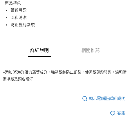
商品特色
2.付款方式選擇「大哥付你分期」，訂單成立後會自動跳轉到大哥付的交易
流程，驗證手機門號後，選擇欲分期的期數、繳款截止日，確認付款後即完
蓬鬆豐盈
運送方式
成交易。
溫和清潔
3.實際核准額度、可分期數及費用金額請依後續交易確認頁面所載為準。
全家取貨付款
4.訂單成立30分鐘內，如未前往確認交易或遇審核未通過，訂單將自動取
防止髮絲斷裂
每筆NT$65，滿NT$1,699(含以上)免運費
消。如遇「轉專審核」未通過狀況，表示未達大哥付你分期系統評分，恕無
法說明評估內容。
付款後全家取貨
【繳款方式說明】
1.分期款項不併入電信帳單，「大哥付你分期」於每月結算日後寄送繳費提
每筆NT$65，滿NT$1,699(含以上)免運費
醒簡訊。
詳細說明
相關推薦
2.透過簡訊連結打開帳單後，可選擇「超商條碼／台灣大直營門市／銀行轉
7-11取貨付款
帳／街口支付／iPASS MONEY」等通路繳費。
每筆NT$65，滿NT$1,699(含以上)免運費
【注意事項】
–添加B5海洋活力藻等成分，強韌髮絲防止斷裂，使秀髮蓬鬆豐盈，溫和清
付款後7-11取貨
1.本服務係由「台灣大哥大股份有限公司」（以下簡稱本公司）所提供，讓
潔毛髮及頭皮髒汙
用戶於交易時，得透過本服務購買商品或服務，並由商店將買賣／分期付款
每筆NT$65，滿NT$1,699(含以上)免運費
買賣價金債權讓與本公司後，依約使用本公司帳單繳交帳款。
2.基於同意付款使用「大哥付你分期」之契約關係目的，商店將以您的個人
宅配
資料（包含姓名、電話或地址）提供予台灣大哥大進項蒐集、處理及利用，
顯示電腦版詳細說明
由本公司與您本人進行分期帳單所需資料之確認、核對及更正。
每筆NT$80，滿NT$1,699(含以上)免運費
3.完整用戶服務條款，請詳閱以下連結：
https://oppay.tw/userRule
客服
宅配-離島
每筆NT$100