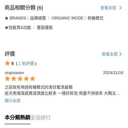
商品相關分類 (6)
查看全部
★ BRANDS｜品牌總覽
ORGANIC MODE｜有機模式
★找髮質&功能
豐盈蓬鬆
評價
查看全部
5
(
1
則評價
)
virginiaxen
2024/11/16
之前就有用過有機模式的海甘藍洗髮精

這次用海藻感覺滋潤度比較多 一樣好起泡 用量不用很多 大概五元
硬幣大小 短髮足夠洗
顯示全部
本分類熱銷
全站排行