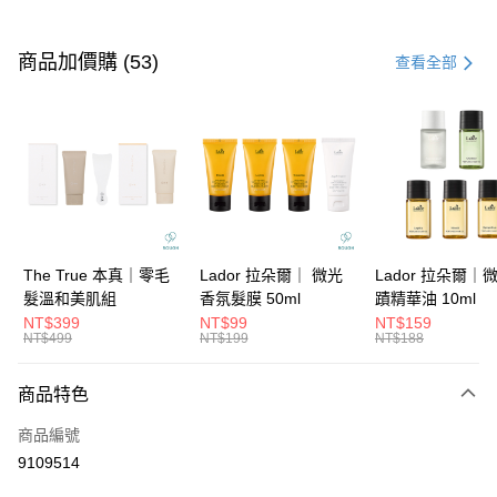
付款方式
信用卡一次付款
商品加價購 (53)
查看全部
信用卡分期付款
3 期 0 利率 每期
NT$640
21家銀行
6 期 0 利率 每期
NT$320
21家銀行
合作金庫商業銀行
第一商業銀行
華南商業銀行
彰化商業銀行
合作金庫商業銀行
第一商業銀行
超商取貨付款
上海商業儲蓄銀行
台北富邦商業銀行
華南商業銀行
彰化商業銀行
國泰世華商業銀行
兆豐國際商業銀行
LINE Pay
上海商業儲蓄銀行
台北富邦商業銀行
臺灣中小企業銀行
台中商業銀行
國泰世華商業銀行
兆豐國際商業銀行
The True 本真｜零毛
Lador 拉朵爾｜ 微光
Lador 拉朵爾｜
匯豐（台灣）商業銀行
華泰商業銀行
Apple Pay
臺灣中小企業銀行
台中商業銀行
髮溫和美肌組
香氛髮膜 50ml
蹟精華油 10ml
聯邦商業銀行
遠東國際商業銀行
匯豐（台灣）商業銀行
華泰商業銀行
NT$399
NT$99
NT$159
街口支付
元大商業銀行
永豐商業銀行
NT$499
NT$199
NT$188
聯邦商業銀行
遠東國際商業銀行
玉山商業銀行
星展（台灣）商業銀行
元大商業銀行
永豐商業銀行
悠遊付
台新國際商業銀行
中國信託商業銀行
玉山商業銀行
星展（台灣）商業銀行
商品特色
台灣樂天信用卡公司
台新國際商業銀行
中國信託商業銀行
大哥付你分期
商品編號
台灣樂天信用卡公司
相關說明
9109514
【大哥付你分期使用說明】
ATM付款
1.本服務由台灣大哥大提供，台灣大哥大用戶可立即使用無須另外申請。