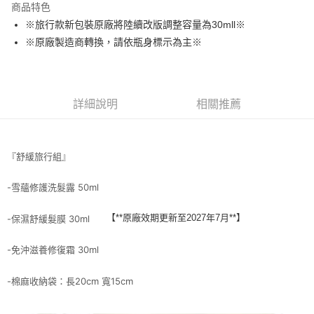
商品特色
2.付款方式選擇「大哥付你分期」，訂單成立後會自動跳轉到大哥付的交易
流程，驗證手機門號後，選擇欲分期的期數、繳款截止日，確認付款後即完
※旅行款新包裝原廠將陸續改版調整容量為30mll※
運送方式
成交易。
※原廠製造商轉換，請依瓶身標示為主※
3.實際核准額度、可分期數及費用金額請依後續交易確認頁面所載為準。
全家取貨付款
4.訂單成立30分鐘內，如未前往確認交易或遇審核未通過，訂單將自動取
每筆NT$65，滿NT$1,699(含以上)免運費
消。如遇「轉專審核」未通過狀況，表示未達大哥付你分期系統評分，恕無
法說明評估內容。
付款後全家取貨
【繳款方式說明】
詳細說明
相關推薦
1.分期款項不併入電信帳單，「大哥付你分期」於每月結算日後寄送繳費提
每筆NT$65，滿NT$1,699(含以上)免運費
醒簡訊。
2.透過簡訊連結打開帳單後，可選擇「超商條碼／台灣大直營門市／銀行轉
7-11取貨付款
帳／街口支付／iPASS MONEY」等通路繳費。
『舒緩旅行組』
每筆NT$65，滿NT$1,699(含以上)免運費
【注意事項】
付款後7-11取貨
1.本服務係由「台灣大哥大股份有限公司」（以下簡稱本公司）所提供，讓
-雪蘊修護洗髮露 50ml
用戶於交易時，得透過本服務購買商品或服務，並由商店將買賣／分期付款
每筆NT$65，滿NT$1,699(含以上)免運費
買賣價金債權讓與本公司後，依約使用本公司帳單繳交帳款。
【**原廠效期更新至2027年7月**】
-保濕舒緩髮膜 30ml
2.基於同意付款使用「大哥付你分期」之契約關係目的，商店將以您的個人
宅配
資料（包含姓名、電話或地址）提供予台灣大哥大進項蒐集、處理及利用，
由本公司與您本人進行分期帳單所需資料之確認、核對及更正。
每筆NT$80，滿NT$1,699(含以上)免運費
-免沖滋養修復霜 30ml
3.完整用戶服務條款，請詳閱以下連結：
https://oppay.tw/userRule
宅配-離島
-棉麻收納袋：長20cm 寬15cm
每筆NT$100