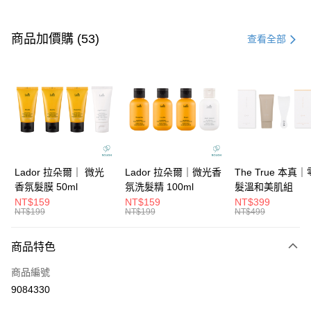
付款方式
信用卡一次付款
商品加價購 (53)
查看全部
信用卡分期付款
3 期 0 利率 每期
NT$159
21家銀行
6 期 0 利率 每期
NT$79
21家銀行
合作金庫商業銀行
第一商業銀行
華南商業銀行
彰化商業銀行
合作金庫商業銀行
第一商業銀行
超商取貨付款
上海商業儲蓄銀行
台北富邦商業銀行
華南商業銀行
彰化商業銀行
國泰世華商業銀行
兆豐國際商業銀行
LINE Pay
上海商業儲蓄銀行
台北富邦商業銀行
臺灣中小企業銀行
台中商業銀行
國泰世華商業銀行
兆豐國際商業銀行
Lador 拉朵爾｜ 微光
Lador 拉朵爾｜微光香
The True 本真
匯豐（台灣）商業銀行
華泰商業銀行
Apple Pay
臺灣中小企業銀行
台中商業銀行
香氛髮膜 50ml
氛洗髮精 100ml
髮溫和美肌組
聯邦商業銀行
遠東國際商業銀行
匯豐（台灣）商業銀行
華泰商業銀行
NT$159
NT$159
NT$399
街口支付
元大商業銀行
永豐商業銀行
NT$199
NT$199
NT$499
聯邦商業銀行
遠東國際商業銀行
玉山商業銀行
星展（台灣）商業銀行
元大商業銀行
永豐商業銀行
悠遊付
台新國際商業銀行
中國信託商業銀行
玉山商業銀行
星展（台灣）商業銀行
商品特色
台灣樂天信用卡公司
台新國際商業銀行
中國信託商業銀行
大哥付你分期
商品編號
台灣樂天信用卡公司
相關說明
9084330
【大哥付你分期使用說明】
ATM付款
1.本服務由台灣大哥大提供，台灣大哥大用戶可立即使用無須另外申請。