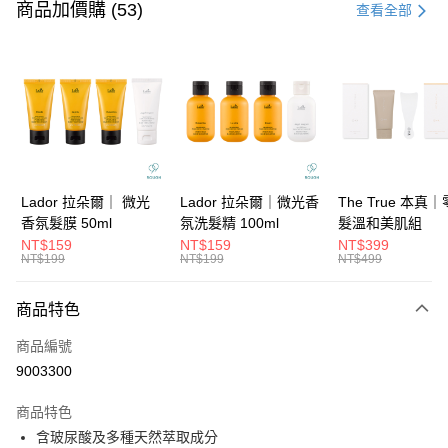
信用卡一次付款
商品加價購 (53)
查看全部
信用卡分期付款
3 期 0 利率 每期
NT$109
21家銀行
6 期 0 利率 每期
NT$54
21家銀行
合作金庫商業銀行
第一商業銀行
華南商業銀行
彰化商業銀行
合作金庫商業銀行
第一商業銀行
超商取貨付款
上海商業儲蓄銀行
台北富邦商業銀行
華南商業銀行
彰化商業銀行
國泰世華商業銀行
兆豐國際商業銀行
LINE Pay
上海商業儲蓄銀行
台北富邦商業銀行
臺灣中小企業銀行
台中商業銀行
國泰世華商業銀行
兆豐國際商業銀行
Lador 拉朵爾｜ 微光
Lador 拉朵爾｜微光香
The True 本真
匯豐（台灣）商業銀行
華泰商業銀行
Apple Pay
臺灣中小企業銀行
台中商業銀行
香氛髮膜 50ml
氛洗髮精 100ml
髮溫和美肌組
聯邦商業銀行
遠東國際商業銀行
匯豐（台灣）商業銀行
華泰商業銀行
NT$159
NT$159
NT$399
街口支付
元大商業銀行
永豐商業銀行
NT$199
NT$199
NT$499
聯邦商業銀行
遠東國際商業銀行
玉山商業銀行
星展（台灣）商業銀行
元大商業銀行
永豐商業銀行
悠遊付
台新國際商業銀行
中國信託商業銀行
玉山商業銀行
星展（台灣）商業銀行
商品特色
台灣樂天信用卡公司
台新國際商業銀行
中國信託商業銀行
大哥付你分期
商品編號
台灣樂天信用卡公司
相關說明
9003300
【大哥付你分期使用說明】
ATM付款
1.本服務由台灣大哥大提供，台灣大哥大用戶可立即使用無須另外申請。
商品特色
2.付款方式選擇「大哥付你分期」，訂單成立後會自動跳轉到大哥付的交易
流程，驗證手機門號後，選擇欲分期的期數、繳款截止日，確認付款後即完
含玻尿酸及多種天然萃取成分
運送方式
成交易。