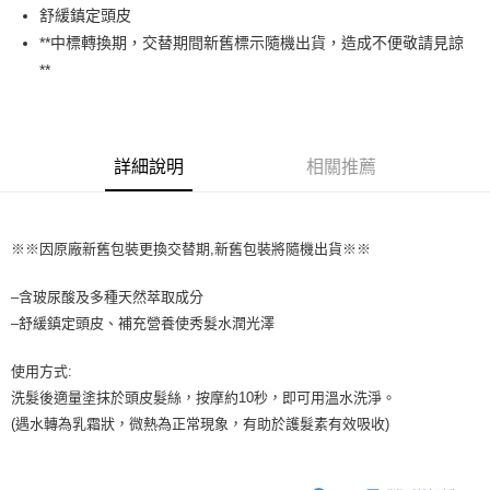
舒緩鎮定頭皮
3.實際核准額度、可分期數及費用金額請依後續交易確認頁面所載為準。
全家取貨付款
4.訂單成立30分鐘內，如未前往確認交易或遇審核未通過，訂單將自動取
**中標轉換期，交替期間新舊標示隨機出貨，造成不便敬請見諒
每筆NT$65，滿NT$1,699(含以上)免運費
消。如遇「轉專審核」未通過狀況，表示未達大哥付你分期系統評分，恕無
**
法說明評估內容。
付款後全家取貨
【繳款方式說明】
1.分期款項不併入電信帳單，「大哥付你分期」於每月結算日後寄送繳費提
每筆NT$65，滿NT$1,699(含以上)免運費
醒簡訊。
2.透過簡訊連結打開帳單後，可選擇「超商條碼／台灣大直營門市／銀行轉
詳細說明
相關推薦
7-11取貨付款
帳／街口支付／iPASS MONEY」等通路繳費。
每筆NT$65，滿NT$1,699(含以上)免運費
【注意事項】
付款後7-11取貨
1.本服務係由「台灣大哥大股份有限公司」（以下簡稱本公司）所提供，讓
※※因原廠新舊包裝更換交替期,新舊包裝將隨機出貨※※
用戶於交易時，得透過本服務購買商品或服務，並由商店將買賣／分期付款
每筆NT$65，滿NT$1,699(含以上)免運費
買賣價金債權讓與本公司後，依約使用本公司帳單繳交帳款。
2.基於同意付款使用「大哥付你分期」之契約關係目的，商店將以您的個人
–含玻尿酸及多種天然萃取成分
宅配
資料（包含姓名、電話或地址）提供予台灣大哥大進項蒐集、處理及利用，
–舒緩鎮定頭皮、補充營養使秀髮水潤光澤
由本公司與您本人進行分期帳單所需資料之確認、核對及更正。
每筆NT$80，滿NT$1,699(含以上)免運費
3.完整用戶服務條款，請詳閱以下連結：
https://oppay.tw/userRule
使用方式:
宅配-離島
洗髮後適量塗抹於頭皮髮絲，按摩約10秒，即可用溫水洗淨。
每筆NT$100
(遇水轉為乳霜狀，微熱為正常現象，有助於護髮素有效吸收)