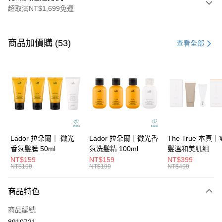
超取滿NT$1,699免運
付款方式
信用卡一次付款
商品加價購 (53)
查看全部
信用卡分期付款
3 期 0 利率 每期
NT$99
21家銀行
6 期 0 利率 每期
NT$49
21家銀行
合作金庫商業銀行
第一商業銀行
華南商業銀行
彰化商業銀行
合作金庫商業銀行
第一商業銀行
超商取貨付款
上海商業儲蓄銀行
台北富邦商業銀行
華南商業銀行
彰化商業銀行
國泰世華商業銀行
兆豐國際商業銀行
LINE Pay
上海商業儲蓄銀行
台北富邦商業銀行
臺灣中小企業銀行
台中商業銀行
國泰世華商業銀行
兆豐國際商業銀行
Lador 拉朵爾｜ 微光
Lador 拉朵爾｜微光香
The True 本真
匯豐（台灣）商業銀行
華泰商業銀行
Apple Pay
臺灣中小企業銀行
台中商業銀行
香氛髮膜 50ml
氛洗髮精 100ml
髮溫和美肌組
聯邦商業銀行
遠東國際商業銀行
匯豐（台灣）商業銀行
華泰商業銀行
NT$159
NT$159
NT$399
街口支付
元大商業銀行
永豐商業銀行
NT$199
NT$199
NT$499
聯邦商業銀行
遠東國際商業銀行
玉山商業銀行
星展（台灣）商業銀行
元大商業銀行
永豐商業銀行
悠遊付
台新國際商業銀行
中國信託商業銀行
玉山商業銀行
星展（台灣）商業銀行
商品特色
台灣樂天信用卡公司
台新國際商業銀行
中國信託商業銀行
大哥付你分期
商品編號
台灣樂天信用卡公司
相關說明
8910721