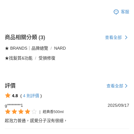
每筆NT$100
客服
商品相關分類 (3)
查看全部
★ BRANDS｜品牌總覽
NARD
★找髮質&功能
受損修復
評價
查看全部
4.8
(
4
則評價
)
g*********1
2025/09/17
|
經典香500ml
起泡力普通，感覺分子沒有很細，