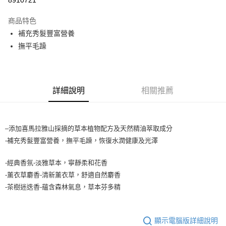
【大哥付你分期使用說明】
ATM付款
1.本服務由台灣大哥大提供，台灣大哥大用戶可立即使用無須另外申請。
商品特色
2.付款方式選擇「大哥付你分期」，訂單成立後會自動跳轉到大哥付的交易
流程，驗證手機門號後，選擇欲分期的期數、繳款截止日，確認付款後即完
補充秀髮豐富營養
運送方式
成交易。
撫平毛躁
3.實際核准額度、可分期數及費用金額請依後續交易確認頁面所載為準。
全家取貨付款
4.訂單成立30分鐘內，如未前往確認交易或遇審核未通過，訂單將自動取
每筆NT$65，滿NT$1,699(含以上)免運費
消。如遇「轉專審核」未通過狀況，表示未達大哥付你分期系統評分，恕無
法說明評估內容。
付款後全家取貨
【繳款方式說明】
詳細說明
相關推薦
1.分期款項不併入電信帳單，「大哥付你分期」於每月結算日後寄送繳費提
每筆NT$65，滿NT$1,699(含以上)免運費
醒簡訊。
2.透過簡訊連結打開帳單後，可選擇「超商條碼／台灣大直營門市／銀行轉
7-11取貨付款
帳／街口支付／iPASS MONEY」等通路繳費。
–添加喜馬拉雅山採摘的草本植物配方及天然精油萃取成分
每筆NT$65，滿NT$1,699(含以上)免運費
【注意事項】
-補充秀髮豐富營養，撫平毛躁，恢復水潤健康及光澤
付款後7-11取貨
1.本服務係由「台灣大哥大股份有限公司」（以下簡稱本公司）所提供，讓
用戶於交易時，得透過本服務購買商品或服務，並由商店將買賣／分期付款
每筆NT$65，滿NT$1,699(含以上)免運費
-經典香氛-淡雅草本，寧靜柔和花香
買賣價金債權讓與本公司後，依約使用本公司帳單繳交帳款。
-薰衣草麝香-清新薰衣草，舒適自然麝香
2.基於同意付款使用「大哥付你分期」之契約關係目的，商店將以您的個人
宅配
資料（包含姓名、電話或地址）提供予台灣大哥大進項蒐集、處理及利用，
-茶樹迷迭香-蘊含森林氣息，草本芬多精
由本公司與您本人進行分期帳單所需資料之確認、核對及更正。
每筆NT$80，滿NT$1,699(含以上)免運費
3.完整用戶服務條款，請詳閱以下連結：
https://oppay.tw/userRule
宅配-離島
顯示電腦版詳細說明