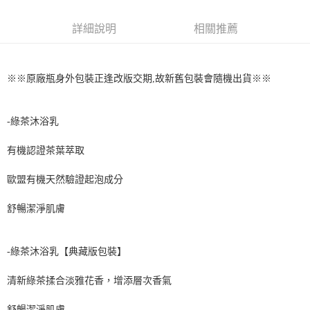
每筆NT$65，滿NT$1,699(含以上)免運費
消。如遇「轉專審核」未通過狀況，表示未達大哥付你分期系統評分，恕無
法說明評估內容。
詳細說明
相關推薦
付款後全家取貨
【繳款方式說明】
1.分期款項不併入電信帳單，「大哥付你分期」於每月結算日後寄送繳費提
每筆NT$65，滿NT$1,699(含以上)免運費
醒簡訊。
2.透過簡訊連結打開帳單後，可選擇「超商條碼／台灣大直營門市／銀行轉
※※原廠瓶身外包裝正逢改版交期,故新舊包裝會隨機出貨※※
7-11取貨付款
帳／街口支付／iPASS MONEY」等通路繳費。
每筆NT$65，滿NT$1,699(含以上)免運費
【注意事項】
-綠茶沐浴乳
付款後7-11取貨
1.本服務係由「台灣大哥大股份有限公司」（以下簡稱本公司）所提供，讓
用戶於交易時，得透過本服務購買商品或服務，並由商店將買賣／分期付款
每筆NT$65，滿NT$1,699(含以上)免運費
買賣價金債權讓與本公司後，依約使用本公司帳單繳交帳款。
有機認證茶葉萃取
2.基於同意付款使用「大哥付你分期」之契約關係目的，商店將以您的個人
宅配
資料（包含姓名、電話或地址）提供予台灣大哥大進項蒐集、處理及利用，
歐盟有機天然驗證起泡成分
由本公司與您本人進行分期帳單所需資料之確認、核對及更正。
每筆NT$80，滿NT$1,699(含以上)免運費
3.完整用戶服務條款，請詳閱以下連結：
https://oppay.tw/userRule
舒暢潔淨肌膚
宅配-離島
每筆NT$100
-綠茶沐浴乳【典藏版包裝】
清新綠茶揉合淡雅花香，增添層次香氣
舒暢潔淨肌膚