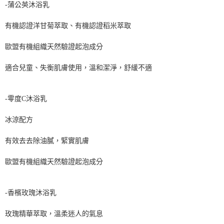
-蒲公英沐浴乳
有機認證洋甘菊萃取、
有機認證稻米萃取
歐盟有機組織天然驗證起泡成分
適合兒童、失衡肌膚使用，溫和潔淨，舒緩不適
-零度C沐浴乳
冰涼配方
有效去去除油膩，
緊實肌膚
歐盟有機組織天然驗證起泡成分
-香檳玫瑰沐浴乳
玫瑰精華萃取，
溫柔迷人的氣息