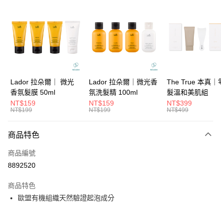
信用卡分期付款
3 期 0 利率 每期
NT$366
21家銀行
6 期 0 利率 每期
NT$183
21家銀行
合作金庫商業銀行
第一商業銀行
華南商業銀行
彰化商業銀行
合作金庫商業銀行
第一商業銀行
超商取貨付款
上海商業儲蓄銀行
台北富邦商業銀行
華南商業銀行
彰化商業銀行
國泰世華商業銀行
兆豐國際商業銀行
LINE Pay
上海商業儲蓄銀行
台北富邦商業銀行
臺灣中小企業銀行
台中商業銀行
國泰世華商業銀行
兆豐國際商業銀行
Lador 拉朵爾｜ 微光
Lador 拉朵爾｜微光香
The True 本真
匯豐（台灣）商業銀行
華泰商業銀行
Apple Pay
臺灣中小企業銀行
台中商業銀行
香氛髮膜 50ml
氛洗髮精 100ml
髮溫和美肌組
聯邦商業銀行
遠東國際商業銀行
匯豐（台灣）商業銀行
華泰商業銀行
NT$159
NT$159
NT$399
街口支付
元大商業銀行
永豐商業銀行
NT$199
NT$199
NT$499
聯邦商業銀行
遠東國際商業銀行
玉山商業銀行
星展（台灣）商業銀行
元大商業銀行
永豐商業銀行
悠遊付
台新國際商業銀行
中國信託商業銀行
玉山商業銀行
星展（台灣）商業銀行
商品特色
台灣樂天信用卡公司
台新國際商業銀行
中國信託商業銀行
大哥付你分期
商品編號
台灣樂天信用卡公司
相關說明
8892520
【大哥付你分期使用說明】
ATM付款
1.本服務由台灣大哥大提供，台灣大哥大用戶可立即使用無須另外申請。
商品特色
2.付款方式選擇「大哥付你分期」，訂單成立後會自動跳轉到大哥付的交易
流程，驗證手機門號後，選擇欲分期的期數、繳款截止日，確認付款後即完
歐盟有機組織天然驗證起泡成分
運送方式
成交易。
3.實際核准額度、可分期數及費用金額請依後續交易確認頁面所載為準。
全家取貨付款
4.訂單成立30分鐘內，如未前往確認交易或遇審核未通過，訂單將自動取