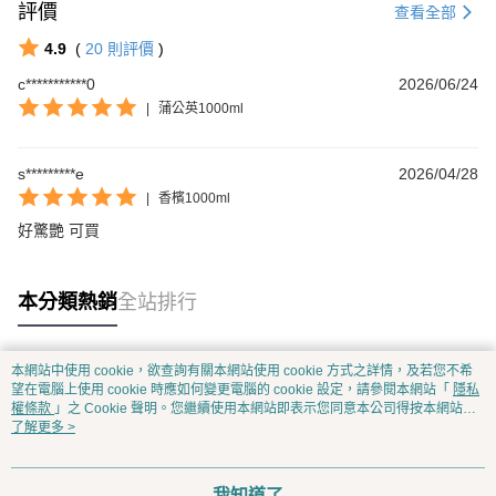
評價
查看全部
4.9
(
20
則評價
)
c***********0
2026/06/24
|
蒲公英1000ml
s*********e
2026/04/28
|
香檳1000ml
好驚艷 可買
本分類熱銷
全站排行
本網站中使用 cookie，欲查詢有關本網站使用 cookie 方式之詳情，及若您不希
熱門標籤
望在電腦上使用 cookie 時應如何變更電腦的 cookie 設定，請參閱本網站「
隱私
權條款
」之 Cookie 聲明。您繼續使用本網站即表示您同意本公司得按本網站使
用條款之 Cookie 聲明使用 cookie。
了解更多 >
我知道了