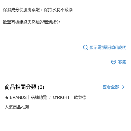
保濕成分使肌膚柔嫩，保持水潤不緊繃
歐盟有機組織天然驗證起泡成分
顯示電腦版詳細說明
客服
商品相關分類 (6)
查看全部
★ BRANDS｜品牌總覽
O'RIGHT｜歐萊德
人氣商品推薦