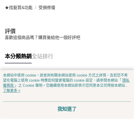
★找髮質&功能
受損修復
評價
喜歡這個商品嗎？購買後給他一個好評吧
本分類熱銷
全站排行
本網站中使用 cookie，欲查詢有關本網站使用 cookie 方式之詳情，及若您不希
熱門標籤
望在電腦上使用 cookie 時應如何變更電腦的 cookie 設定，請參閱本網站「
隱私
權條款
」之 Cookie 聲明。您繼續使用本網站即表示您同意本公司得按本網站使
用條款之 Cookie 聲明使用 cookie。
了解更多 >
我知道了