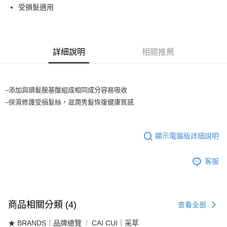
受損髮適用
3.實際核准額度、可分期數及費用金額請依後續交易確認頁面所載為準。
全家取貨付款
4.訂單成立30分鐘內，如未前往確認交易或遇審核未通過，訂單將自動取
每筆NT$65，滿NT$1,699(含以上)免運費
消。如遇「轉專審核」未通過狀況，表示未達大哥付你分期系統評分，恕無
法說明評估內容。
付款後全家取貨
【繳款方式說明】
詳細說明
相關推薦
1.分期款項不併入電信帳單，「大哥付你分期」於每月結算日後寄送繳費提
每筆NT$65，滿NT$1,699(含以上)免運費
醒簡訊。
2.透過簡訊連結打開帳單後，可選擇「超商條碼／台灣大直營門市／銀行轉
7-11取貨付款
帳／街口支付／iPASS MONEY」等通路繳費。
–添加與頭髮胺基酸組成相同成分容易吸收
每筆NT$65，滿NT$1,699(含以上)免運費
【注意事項】
–保濕修護受損髮絲，滋潤秀髮恢復健康質感
付款後7-11取貨
1.本服務係由「台灣大哥大股份有限公司」（以下簡稱本公司）所提供，讓
用戶於交易時，得透過本服務購買商品或服務，並由商店將買賣／分期付款
每筆NT$65，滿NT$1,699(含以上)免運費
買賣價金債權讓與本公司後，依約使用本公司帳單繳交帳款。
顯示電腦版詳細說明
2.基於同意付款使用「大哥付你分期」之契約關係目的，商店將以您的個人
宅配
資料（包含姓名、電話或地址）提供予台灣大哥大進項蒐集、處理及利用，
由本公司與您本人進行分期帳單所需資料之確認、核對及更正。
每筆NT$80，滿NT$1,699(含以上)免運費
客服
3.完整用戶服務條款，請詳閱以下連結：
https://oppay.tw/userRule
宅配-離島
每筆NT$100
商品相關分類 (4)
查看全部
★ BRANDS｜品牌總覽
CAI CUI｜采萃