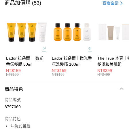
信用卡一次付款
商品加價購 (53)
查看全部
信用卡分期付款
3 期 0 利率 每期
NT$326
21家銀行
6 期 0 利率 每期
NT$163
21家銀行
合作金庫商業銀行
第一商業銀行
華南商業銀行
彰化商業銀行
合作金庫商業銀行
第一商業銀行
超商取貨付款
上海商業儲蓄銀行
台北富邦商業銀行
華南商業銀行
彰化商業銀行
國泰世華商業銀行
兆豐國際商業銀行
LINE Pay
上海商業儲蓄銀行
台北富邦商業銀行
臺灣中小企業銀行
台中商業銀行
國泰世華商業銀行
兆豐國際商業銀行
Lador 拉朵爾｜ 微光
Lador 拉朵爾｜微光香
The True 本真
匯豐（台灣）商業銀行
華泰商業銀行
Apple Pay
臺灣中小企業銀行
台中商業銀行
香氛髮膜 50ml
氛洗髮精 100ml
髮溫和美肌組
聯邦商業銀行
遠東國際商業銀行
匯豐（台灣）商業銀行
華泰商業銀行
NT$159
NT$159
NT$399
街口支付
元大商業銀行
永豐商業銀行
NT$199
NT$199
NT$499
聯邦商業銀行
遠東國際商業銀行
玉山商業銀行
星展（台灣）商業銀行
元大商業銀行
永豐商業銀行
悠遊付
台新國際商業銀行
中國信託商業銀行
玉山商業銀行
星展（台灣）商業銀行
商品特色
台灣樂天信用卡公司
台新國際商業銀行
中國信託商業銀行
大哥付你分期
商品編號
台灣樂天信用卡公司
相關說明
8797069
【大哥付你分期使用說明】
ATM付款
1.本服務由台灣大哥大提供，台灣大哥大用戶可立即使用無須另外申請。
商品特色
2.付款方式選擇「大哥付你分期」，訂單成立後會自動跳轉到大哥付的交易
流程，驗證手機門號後，選擇欲分期的期數、繳款截止日，確認付款後即完
沖洗式護髮
運送方式
成交易。