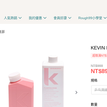
人氣熱銷
我的優惠
會員好康
Rough99小學堂
墨菲
KEVIN
超取滿NT$
NT$988
NT$8
規格
乒乓潤護 
數量