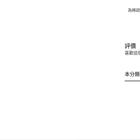
為稀
評價
喜歡這
本分類