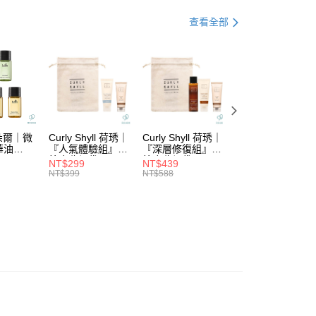
業銀行
遠東國際商業銀行
台灣）商業銀行
華泰商業銀行
業銀行
永豐商業銀行
髮｜打造輕盈蓬鬆感
業銀行
遠東國際商業銀行
查看全部
業銀行
星展（台灣）商業銀行
業銀行
永豐商業銀行
系列
└豐盈蓬鬆
際商業銀行
中國信託商業銀行
業銀行
星展（台灣）商業銀行
天信用卡公司
際商業銀行
中國信託商業銀行
分期
天信用卡公司
你分期使用說明】
由台灣大哥大提供，台灣大哥大用戶可立即使用無須另外申請。
式選擇「大哥付你分期」，訂單成立後會自動跳轉到大哥付的交易
證手機門號後，選擇欲分期的期數、繳款截止日，確認付款後即
拉朵爾｜微
Curly Shyll 荷琇｜
Curly Shyll 荷琇｜
Curly Shyll 荷琇
。
華油
『人氣體驗組』贈
『深層修復組』贈
『舒緩旅行組』贈
棉麻收納袋
棉麻收納袋
棉麻收納袋
准額度、可分期數及費用金額請依後續交易確認頁面所載為準。
NT$299
NT$439
NT$369
立30分鐘內，如未前往確認交易或遇審核未通過，訂單將自動取
NT$399
NT$588
NT$479
付款
「轉專審核」未通過狀況，表示未達大哥付你分期系統評分，恕
5，滿NT$1,699(含以上)免運費
評估內容。
式說明】
家取貨
項不併入電信帳單，「大哥付你分期」於每月結算日後寄送繳費提
5，滿NT$1,699(含以上)免運費
訊連結打開帳單後，可選擇「超商條碼／台灣大直營門市／銀行轉
付／iPASS MONEY」等通路繳費。
付款
項】
5，滿NT$1,699(含以上)免運費
係由「台灣大哥大股份有限公司」（以下簡稱本公司）所提供，讓
易時，得透過本服務購買商品或服務，並由商店將買賣／分期付
1取貨