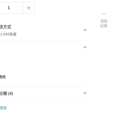
清除
紀錄
送方式
1,699免運
次付款
期付款
0 利率 每期
NT$299
21家銀行
適用
0 利率 每期
NT$149
21家銀行
庫商業銀行
第一商業銀行
業銀行
彰化商業銀行
庫商業銀行
第一商業銀行
付款
業儲蓄銀行
台北富邦商業銀行
類 (4)
業銀行
彰化商業銀行
華商業銀行
兆豐國際商業銀行
業儲蓄銀行
台北富邦商業銀行
DS｜品牌總覽
KEVIN MURPHY｜凱文墨菲
小企業銀行
台中商業銀行
華商業銀行
兆豐國際商業銀行
客服
台灣）商業銀行
華泰商業銀行
小企業銀行
台中商業銀行
功能
豐盈蓬鬆