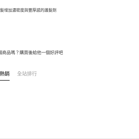
款買賣價
每筆NT$6
2.基於同
疏髮增加濃密度與豐厚感的護髮劑
資料（包
宅配
用，由本
3.完整用
每筆NT$8
宅配-離島
每筆NT$1
個商品嗎？購買後給他一個好評吧
熱銷
全站排行