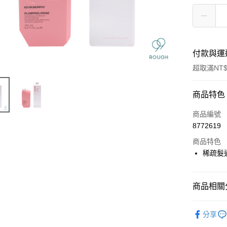
付款與運
超取滿NT$
付款方式
商品特色
信用卡一
商品編號
8772619
信用卡分
商品特色
3 期 
稀疏髮
6 期 
合作金
華南商
合作金
超商取貨
上海商
商品相關分
華南商
國泰世
LINE Pay
上海商
★ BRAN
臺灣中
國泰世
分享
匯豐（
Apple Pay
臺灣中
★找髮質&