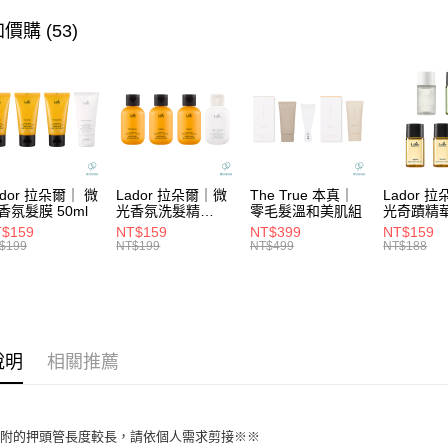
聯邦商
匯豐（
街口支付
元大商
☘️扁塌軟
價購 (53)
聯邦商
玉山商
元大商
★潤護髮
悠遊付
台新國
玉山商
台灣樂
台新國
大哥付你
台灣樂
相關說明
【大哥付
ATM付款
1.本服務
2.付款方
流程，驗
ador 拉朵爾｜ 微
Lador 拉朵爾｜微
The True 本真｜
Lador 
完成交易
香氛髮膜 50ml
光香氛洗髮精
零毛髮溫和美肌組
光奇蹟精
運送方式
100ml
10ml
3.實際核
$159
NT$159
NT$399
NT$159
4.訂單成
$199
NT$199
NT$499
NT$188
全家取貨
消。如遇
每筆NT$6
無法說明
【繳款方
付款後全
1.分期款
醒簡訊。
每筆NT$6
2.透過簡
說明
相關推薦
帳／街口支
7-11取貨
【注意事
每筆NT$6
1.本服務
內附的押頭管長度較長，請依個人需求剪接※※
用戶於交
付款後7-1