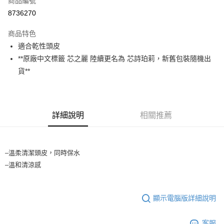
商品編號
台灣樂天信用卡公司
相關說明
8736270
【大哥付你分期使用說明】
ATM付款
1.本服務由台灣大哥大提供，台灣大哥大用戶可立即使用無須另外申請。
商品特色
2.付款方式選擇「大哥付你分期」，訂單成立後會自動跳轉到大哥付的交易
流程，驗證手機門號後，選擇欲分期的期數、繳款截止日，確認付款後即完
適合乾性頭皮
運送方式
成交易。
**原廠中文標籤 芯之麗 陸續更名為 芯詩珀莉，新舊包裝隨機出
3.實際核准額度、可分期數及費用金額請依後續交易確認頁面所載為準。
全家取貨付款
4.訂單成立30分鐘內，如未前往確認交易或遇審核未通過，訂單將自動取
貨**
每筆NT$65，滿NT$1,699(含以上)免運費
消。如遇「轉專審核」未通過狀況，表示未達大哥付你分期系統評分，恕無
法說明評估內容。
付款後全家取貨
【繳款方式說明】
1.分期款項不併入電信帳單，「大哥付你分期」於每月結算日後寄送繳費提
每筆NT$65，滿NT$1,699(含以上)免運費
醒簡訊。
詳細說明
相關推薦
2.透過簡訊連結打開帳單後，可選擇「超商條碼／台灣大直營門市／銀行轉
7-11取貨付款
帳／街口支付／iPASS MONEY」等通路繳費。
每筆NT$65，滿NT$1,699(含以上)免運費
【注意事項】
–溫柔清潔頭皮，同時保水
付款後7-11取貨
1.本服務係由「台灣大哥大股份有限公司」（以下簡稱本公司）所提供，讓
–溫和清涼感
用戶於交易時，得透過本服務購買商品或服務，並由商店將買賣／分期付款
每筆NT$65，滿NT$1,699(含以上)免運費
買賣價金債權讓與本公司後，依約使用本公司帳單繳交帳款。
2.基於同意付款使用「大哥付你分期」之契約關係目的，商店將以您的個人
宅配
資料（包含姓名、電話或地址）提供予台灣大哥大進項蒐集、處理及利用，
顯示電腦版詳細說明
由本公司與您本人進行分期帳單所需資料之確認、核對及更正。
每筆NT$80，滿NT$1,699(含以上)免運費
3.完整用戶服務條款，請詳閱以下連結：
https://oppay.tw/userRule
客服
宅配-離島