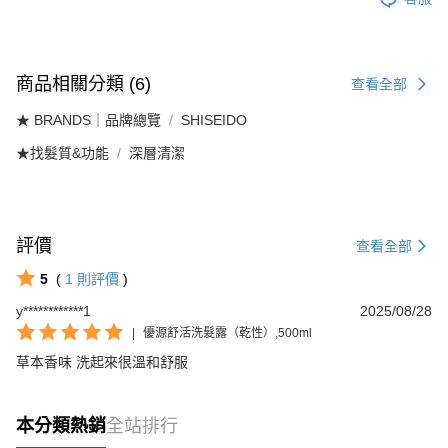
每筆NT$100
商品相關分類 (6)
查看全部
★ BRANDS｜品牌總覽
SHISEIDO
★找髮質&功能
深層清潔
評價
查看全部
5
(
1
則評價
)
y************1
2025/08/28
|
優源舒活洗髮露（乾性）,500ml
草本香味 洗起來很溫和舒服
本分類熱銷
全站排行