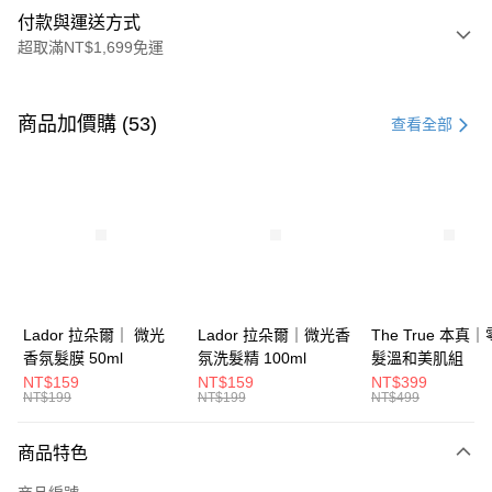
付款與運送方式
超取滿NT$1,699免運
付款方式
信用卡一次付款
商品加價購 (53)
查看全部
信用卡分期付款
3 期 0 利率 每期
NT$299
21家銀行
6 期 0 利率 每期
NT$149
21家銀行
合作金庫商業銀行
第一商業銀行
華南商業銀行
彰化商業銀行
合作金庫商業銀行
第一商業銀行
超商取貨付款
上海商業儲蓄銀行
台北富邦商業銀行
華南商業銀行
彰化商業銀行
國泰世華商業銀行
兆豐國際商業銀行
LINE Pay
上海商業儲蓄銀行
台北富邦商業銀行
臺灣中小企業銀行
台中商業銀行
國泰世華商業銀行
兆豐國際商業銀行
Lador 拉朵爾｜ 微光
Lador 拉朵爾｜微光香
The True 本真
匯豐（台灣）商業銀行
華泰商業銀行
Apple Pay
臺灣中小企業銀行
台中商業銀行
香氛髮膜 50ml
氛洗髮精 100ml
髮溫和美肌組
聯邦商業銀行
遠東國際商業銀行
匯豐（台灣）商業銀行
華泰商業銀行
NT$159
NT$159
NT$399
街口支付
元大商業銀行
永豐商業銀行
NT$199
NT$199
NT$499
聯邦商業銀行
遠東國際商業銀行
玉山商業銀行
星展（台灣）商業銀行
元大商業銀行
永豐商業銀行
悠遊付
台新國際商業銀行
中國信託商業銀行
玉山商業銀行
星展（台灣）商業銀行
商品特色
台灣樂天信用卡公司
台新國際商業銀行
中國信託商業銀行
大哥付你分期