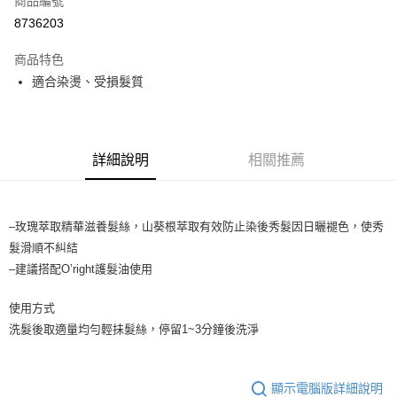
商品編號
台灣樂天信用卡公司
相關說明
8736203
【大哥付你分期使用說明】
ATM付款
1.本服務由台灣大哥大提供，台灣大哥大用戶可立即使用無須另外申請。
商品特色
2.付款方式選擇「大哥付你分期」，訂單成立後會自動跳轉到大哥付的交易
流程，驗證手機門號後，選擇欲分期的期數、繳款截止日，確認付款後即完
適合染燙、受損髮質
運送方式
成交易。
3.實際核准額度、可分期數及費用金額請依後續交易確認頁面所載為準。
全家取貨付款
4.訂單成立30分鐘內，如未前往確認交易或遇審核未通過，訂單將自動取
每筆NT$65，滿NT$1,699(含以上)免運費
消。如遇「轉專審核」未通過狀況，表示未達大哥付你分期系統評分，恕無
法說明評估內容。
詳細說明
相關推薦
付款後全家取貨
【繳款方式說明】
1.分期款項不併入電信帳單，「大哥付你分期」於每月結算日後寄送繳費提
每筆NT$65，滿NT$1,699(含以上)免運費
醒簡訊。
2.透過簡訊連結打開帳單後，可選擇「超商條碼／台灣大直營門市／銀行轉
7-11取貨付款
–玫瑰萃取精華滋養髮絲，山葵根萃取有效防止染後秀髮因日曬褪色，使秀
帳／街口支付／iPASS MONEY」等通路繳費。
髮滑順不糾結
每筆NT$65，滿NT$1,699(含以上)免運費
【注意事項】
–建議搭配O’right護髮油使用
付款後7-11取貨
1.本服務係由「台灣大哥大股份有限公司」（以下簡稱本公司）所提供，讓
用戶於交易時，得透過本服務購買商品或服務，並由商店將買賣／分期付款
每筆NT$65，滿NT$1,699(含以上)免運費
使用方式
買賣價金債權讓與本公司後，依約使用本公司帳單繳交帳款。
洗髮後取適量均勻輕抺髮絲，停留1~3分鐘後洗淨
2.基於同意付款使用「大哥付你分期」之契約關係目的，商店將以您的個人
宅配
資料（包含姓名、電話或地址）提供予台灣大哥大進項蒐集、處理及利用，
由本公司與您本人進行分期帳單所需資料之確認、核對及更正。
每筆NT$80，滿NT$1,699(含以上)免運費
3.完整用戶服務條款，請詳閱以下連結：
https://oppay.tw/userRule
顯示電腦版詳細說明
宅配-離島