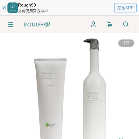
Rough99
開啟APP
立刻使用官方APP
0
1
/
2