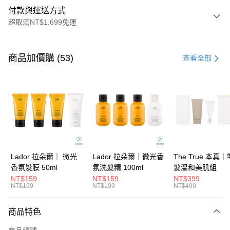
付款與運送方式
超取滿NT$1,699免運
付款方式
信用卡一次付款
商品加價購 (53)
查看全部
信用卡分期付款
3 期 0 利率 每期
NT$199
21家銀行
6 期 0 利率 每期
NT$99
21家銀行
合作金庫商業銀行
第一商業銀行
華南商業銀行
彰化商業銀行
合作金庫商業銀行
第一商業銀行
超商取貨付款
上海商業儲蓄銀行
台北富邦商業銀行
華南商業銀行
彰化商業銀行
國泰世華商業銀行
兆豐國際商業銀行
LINE Pay
上海商業儲蓄銀行
台北富邦商業銀行
臺灣中小企業銀行
台中商業銀行
國泰世華商業銀行
兆豐國際商業銀行
Lador 拉朵爾｜ 微光
Lador 拉朵爾｜微光香
The True 本真
匯豐（台灣）商業銀行
華泰商業銀行
Apple Pay
臺灣中小企業銀行
台中商業銀行
香氛髮膜 50ml
氛洗髮精 100ml
髮溫和美肌組
聯邦商業銀行
遠東國際商業銀行
匯豐（台灣）商業銀行
華泰商業銀行
NT$159
NT$159
NT$399
街口支付
元大商業銀行
永豐商業銀行
NT$199
NT$199
NT$499
聯邦商業銀行
遠東國際商業銀行
玉山商業銀行
星展（台灣）商業銀行
元大商業銀行
永豐商業銀行
悠遊付
台新國際商業銀行
中國信託商業銀行
玉山商業銀行
星展（台灣）商業銀行
商品特色
台灣樂天信用卡公司
台新國際商業銀行
中國信託商業銀行
大哥付你分期