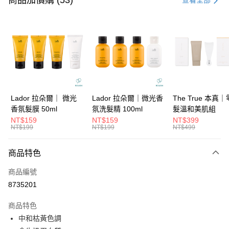
商品加價購 (53)
查看全部
信用卡分期付款
3 期 0 利率 每期
NT$196
21家銀行
6 期 0 利率 每期
NT$98
21家銀行
合作金庫商業銀行
第一商業銀行
華南商業銀行
彰化商業銀行
合作金庫商業銀行
第一商業銀行
超商取貨付款
上海商業儲蓄銀行
台北富邦商業銀行
華南商業銀行
彰化商業銀行
國泰世華商業銀行
兆豐國際商業銀行
LINE Pay
上海商業儲蓄銀行
台北富邦商業銀行
臺灣中小企業銀行
台中商業銀行
國泰世華商業銀行
兆豐國際商業銀行
Lador 拉朵爾｜ 微光
Lador 拉朵爾｜微光香
The True 本真
匯豐（台灣）商業銀行
華泰商業銀行
Apple Pay
臺灣中小企業銀行
台中商業銀行
香氛髮膜 50ml
氛洗髮精 100ml
髮溫和美肌組
聯邦商業銀行
遠東國際商業銀行
匯豐（台灣）商業銀行
華泰商業銀行
NT$159
NT$159
NT$399
街口支付
元大商業銀行
永豐商業銀行
NT$199
NT$199
NT$499
聯邦商業銀行
遠東國際商業銀行
玉山商業銀行
星展（台灣）商業銀行
元大商業銀行
永豐商業銀行
悠遊付
台新國際商業銀行
中國信託商業銀行
玉山商業銀行
星展（台灣）商業銀行
商品特色
台灣樂天信用卡公司
台新國際商業銀行
中國信託商業銀行
大哥付你分期
商品編號
台灣樂天信用卡公司
相關說明
8735201
【大哥付你分期使用說明】
ATM付款
1.本服務由台灣大哥大提供，台灣大哥大用戶可立即使用無須另外申請。
商品特色
2.付款方式選擇「大哥付你分期」，訂單成立後會自動跳轉到大哥付的交易
流程，驗證手機門號後，選擇欲分期的期數、繳款截止日，確認付款後即完
中和枯黃色調
運送方式
成交易。