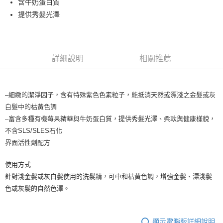
含牛奶蛋白質
3.實際核准額度、可分期數及費用金額請依後續交易確認頁面所載為準。
全家取貨付款
4.訂單成立30分鐘內，如未前往確認交易或遇審核未通過，訂單將自動取
提供秀髮光澤
每筆NT$65，滿NT$1,699(含以上)免運費
消。如遇「轉專審核」未通過狀況，表示未達大哥付你分期系統評分，恕無
法說明評估內容。
付款後全家取貨
【繳款方式說明】
1.分期款項不併入電信帳單，「大哥付你分期」於每月結算日後寄送繳費提
每筆NT$65，滿NT$1,699(含以上)免運費
醒簡訊。
詳細說明
相關推薦
2.透過簡訊連結打開帳單後，可選擇「超商條碼／台灣大直營門市／銀行轉
7-11取貨付款
帳／街口支付／iPASS MONEY」等通路繳費。
每筆NT$65，滿NT$1,699(含以上)免運費
【注意事項】
–細緻的潔淨因子，含有特殊紫色色素粒子，能抵消天然或漂淺之金髮或灰
付款後7-11取貨
1.本服務係由「台灣大哥大股份有限公司」（以下簡稱本公司）所提供，讓
白髮中的枯黃色調
用戶於交易時，得透過本服務購買商品或服務，並由商店將買賣／分期付款
每筆NT$65，滿NT$1,699(含以上)免運費
–富含多種有機莓果精華與牛奶蛋白質，提供秀髮光澤、柔軟與健康樣貌，
買賣價金債權讓與本公司後，依約使用本公司帳單繳交帳款。
2.基於同意付款使用「大哥付你分期」之契約關係目的，商店將以您的個人
不含SLS/SLES石化
宅配
資料（包含姓名、電話或地址）提供予台灣大哥大進項蒐集、處理及利用，
界面活性劑配方
由本公司與您本人進行分期帳單所需資料之確認、核對及更正。
每筆NT$80，滿NT$1,699(含以上)免運費
3.完整用戶服務條款，請詳閱以下連結：
https://oppay.tw/userRule
使用方式
宅配-離島
針對淺金髮或灰白髮使用的洗髮精，可中和枯黃色調，增強金髮、漂淺髮
每筆NT$100
色或灰髮的自然色澤。
顯示電腦版詳細說明