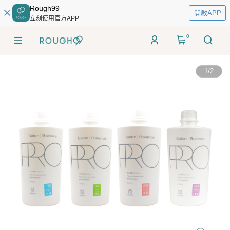
Rough99
開啟APP
立刻使用官方APP
0
1
/
2