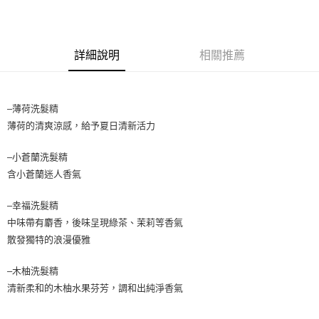
每筆NT$65，滿NT$1,699(含以上)免運費
消。如遇「轉專審核」未通過狀況，表示未達大哥付你分期系統評分，恕無
法說明評估內容。
付款後全家取貨
【繳款方式說明】
1.分期款項不併入電信帳單，「大哥付你分期」於每月結算日後寄送繳費提
每筆NT$65，滿NT$1,699(含以上)免運費
醒簡訊。
詳細說明
相關推薦
2.透過簡訊連結打開帳單後，可選擇「超商條碼／台灣大直營門市／銀行轉
7-11取貨付款
帳／街口支付／iPASS MONEY」等通路繳費。
每筆NT$65，滿NT$1,699(含以上)免運費
【注意事項】
–薄荷洗髮精
付款後7-11取貨
1.本服務係由「台灣大哥大股份有限公司」（以下簡稱本公司）所提供，讓
薄荷的清爽涼感，給予夏日清新活力
用戶於交易時，得透過本服務購買商品或服務，並由商店將買賣／分期付款
每筆NT$65，滿NT$1,699(含以上)免運費
買賣價金債權讓與本公司後，依約使用本公司帳單繳交帳款。
2.基於同意付款使用「大哥付你分期」之契約關係目的，商店將以您的個人
–小蒼蘭洗髮精
宅配
資料（包含姓名、電話或地址）提供予台灣大哥大進項蒐集、處理及利用，
含小蒼蘭迷人香氣
由本公司與您本人進行分期帳單所需資料之確認、核對及更正。
每筆NT$80，滿NT$1,699(含以上)免運費
3.完整用戶服務條款，請詳閱以下連結：
https://oppay.tw/userRule
–幸福洗髮精
宅配-離島
中味帶有麝香，後味呈現綠茶、茉莉等香氣
每筆NT$100
散發獨特的浪漫優雅
–木柚洗髮精
清新柔和的木柚水果芬芳，調和出純淨香氣