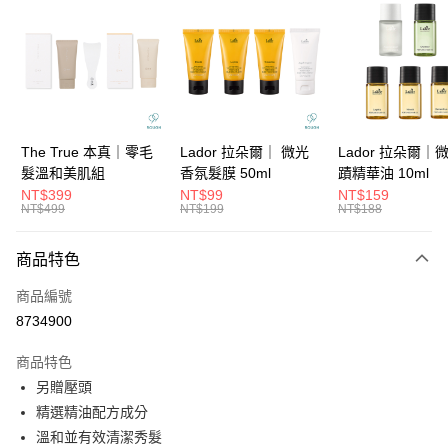
3 期 0 利率 每期
NT$133
21家銀行
6 期 0 利率 每期
NT$66
21家銀行
合作金庫商業銀行
第一商業銀行
華南商業銀行
彰化商業銀行
合作金庫商業銀行
第一商業銀行
超商取貨付款
上海商業儲蓄銀行
台北富邦商業銀行
華南商業銀行
彰化商業銀行
國泰世華商業銀行
兆豐國際商業銀行
LINE Pay
上海商業儲蓄銀行
台北富邦商業銀行
臺灣中小企業銀行
台中商業銀行
國泰世華商業銀行
兆豐國際商業銀行
The True 本真｜零毛
Lador 拉朵爾｜ 微光
Lador 拉朵爾｜
匯豐（台灣）商業銀行
華泰商業銀行
Apple Pay
臺灣中小企業銀行
台中商業銀行
髮溫和美肌組
香氛髮膜 50ml
蹟精華油 10ml
聯邦商業銀行
遠東國際商業銀行
匯豐（台灣）商業銀行
華泰商業銀行
NT$399
NT$99
NT$159
街口支付
元大商業銀行
永豐商業銀行
NT$499
NT$199
NT$188
聯邦商業銀行
遠東國際商業銀行
玉山商業銀行
星展（台灣）商業銀行
元大商業銀行
永豐商業銀行
悠遊付
台新國際商業銀行
中國信託商業銀行
玉山商業銀行
星展（台灣）商業銀行
商品特色
台灣樂天信用卡公司
台新國際商業銀行
中國信託商業銀行
大哥付你分期
商品編號
台灣樂天信用卡公司
相關說明
8734900
【大哥付你分期使用說明】
ATM付款
1.本服務由台灣大哥大提供，台灣大哥大用戶可立即使用無須另外申請。
商品特色
2.付款方式選擇「大哥付你分期」，訂單成立後會自動跳轉到大哥付的交易
流程，驗證手機門號後，選擇欲分期的期數、繳款截止日，確認付款後即完
另贈壓頭
運送方式
成交易。
精選精油配方成分
3.實際核准額度、可分期數及費用金額請依後續交易確認頁面所載為準。
全家取貨付款
4.訂單成立30分鐘內，如未前往確認交易或遇審核未通過，訂單將自動取
溫和並有效清潔秀髮