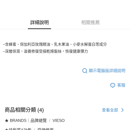
3.實際核准額度、可分期數及費用金額請依後續交易確認頁面所載為準。
全家取貨付款
4.訂單成立30分鐘內，如未前往確認交易或遇審核未通過，訂單將自動取
每筆NT$65，滿NT$1,699(含以上)免運費
消。如遇「轉專審核」未通過狀況，表示未達大哥付你分期系統評分，恕無
法說明評估內容。
詳細說明
相關推薦
付款後全家取貨
【繳款方式說明】
1.分期款項不併入電信帳單，「大哥付你分期」於每月結算日後寄送繳費提
每筆NT$65，滿NT$1,699(含以上)免運費
醒簡訊。
2.透過簡訊連結打開帳單後，可選擇「超商條碼／台灣大直營門市／銀行轉
7-11取貨付款
–含蜂蜜、保加利亞玫瑰精油、乳木果油、小麥水解蛋白等成分
帳／街口支付／iPASS MONEY」等通路繳費。
–深層保濕，滋養修復受損乾燥髮絲，恢復健康彈力
每筆NT$65，滿NT$1,699(含以上)免運費
【注意事項】
付款後7-11取貨
1.本服務係由「台灣大哥大股份有限公司」（以下簡稱本公司）所提供，讓
用戶於交易時，得透過本服務購買商品或服務，並由商店將買賣／分期付款
每筆NT$65，滿NT$1,699(含以上)免運費
顯示電腦版詳細說明
買賣價金債權讓與本公司後，依約使用本公司帳單繳交帳款。
2.基於同意付款使用「大哥付你分期」之契約關係目的，商店將以您的個人
宅配
資料（包含姓名、電話或地址）提供予台灣大哥大進項蒐集、處理及利用，
客服
由本公司與您本人進行分期帳單所需資料之確認、核對及更正。
每筆NT$80，滿NT$1,699(含以上)免運費
3.完整用戶服務條款，請詳閱以下連結：
https://oppay.tw/userRule
宅配-離島
每筆NT$100
商品相關分類 (4)
查看全部
★ BRANDS｜品牌總覽
VIESO
★找髮質&功能
受損修復