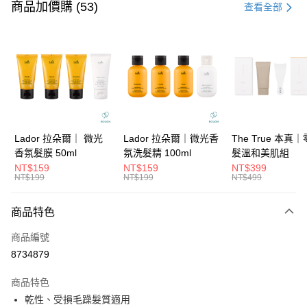
信用卡一次付款
商品加價購 (53)
查看全部
信用卡分期付款
3 期 0 利率 每期
NT$393
21家銀行
6 期 0 利率 每期
NT$196
21家銀行
合作金庫商業銀行
第一商業銀行
華南商業銀行
彰化商業銀行
合作金庫商業銀行
第一商業銀行
超商取貨付款
上海商業儲蓄銀行
台北富邦商業銀行
華南商業銀行
彰化商業銀行
國泰世華商業銀行
兆豐國際商業銀行
LINE Pay
上海商業儲蓄銀行
台北富邦商業銀行
臺灣中小企業銀行
台中商業銀行
國泰世華商業銀行
兆豐國際商業銀行
Lador 拉朵爾｜ 微光
Lador 拉朵爾｜微光香
The True 本真
匯豐（台灣）商業銀行
華泰商業銀行
Apple Pay
臺灣中小企業銀行
台中商業銀行
香氛髮膜 50ml
氛洗髮精 100ml
髮溫和美肌組
聯邦商業銀行
遠東國際商業銀行
匯豐（台灣）商業銀行
華泰商業銀行
NT$159
NT$159
NT$399
街口支付
元大商業銀行
永豐商業銀行
NT$199
NT$199
NT$499
聯邦商業銀行
遠東國際商業銀行
玉山商業銀行
星展（台灣）商業銀行
元大商業銀行
永豐商業銀行
悠遊付
台新國際商業銀行
中國信託商業銀行
玉山商業銀行
星展（台灣）商業銀行
商品特色
台灣樂天信用卡公司
台新國際商業銀行
中國信託商業銀行
大哥付你分期
商品編號
台灣樂天信用卡公司
相關說明
8734879
【大哥付你分期使用說明】
ATM付款
1.本服務由台灣大哥大提供，台灣大哥大用戶可立即使用無須另外申請。
商品特色
2.付款方式選擇「大哥付你分期」，訂單成立後會自動跳轉到大哥付的交易
流程，驗證手機門號後，選擇欲分期的期數、繳款截止日，確認付款後即完
乾性、受損毛躁髮質適用
運送方式
成交易。