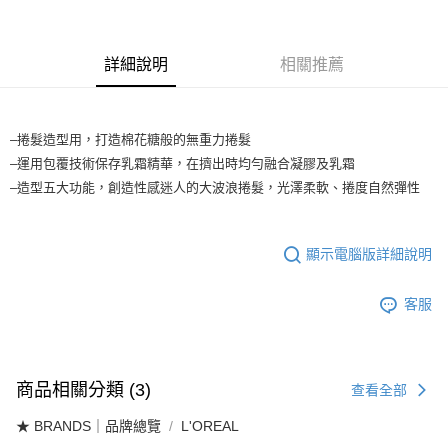
每筆NT$65，滿NT$1,699(含以上)免運費
醒簡訊。
2.透過簡訊連結打開帳單後，可選擇「超商條碼／台灣大直營門市／銀行轉
7-11取貨付款
帳／街口支付／iPASS MONEY」等通路繳費。
詳細說明
相關推薦
每筆NT$65，滿NT$1,699(含以上)免運費
【注意事項】
付款後7-11取貨
1.本服務係由「台灣大哥大股份有限公司」（以下簡稱本公司）所提供，讓
用戶於交易時，得透過本服務購買商品或服務，並由商店將買賣／分期付款
每筆NT$65，滿NT$1,699(含以上)免運費
買賣價金債權讓與本公司後，依約使用本公司帳單繳交帳款。
–捲髮造型用，打造棉花糖般的無重力捲髮
2.基於同意付款使用「大哥付你分期」之契約關係目的，商店將以您的個人
–運用包覆技術保存乳霜精華，在擠出時均勻融合凝膠及乳霜
宅配
資料（包含姓名、電話或地址）提供予台灣大哥大進項蒐集、處理及利用，
–造型五大功能，創造性感迷人的大波浪捲髮，光澤柔軟、捲度自然彈性
由本公司與您本人進行分期帳單所需資料之確認、核對及更正。
每筆NT$80，滿NT$1,699(含以上)免運費
3.完整用戶服務條款，請詳閱以下連結：
https://oppay.tw/userRule
宅配-離島
顯示電腦版詳細說明
每筆NT$100
客服
商品相關分類 (3)
查看全部
★ BRANDS｜品牌總覽
L'OREAL