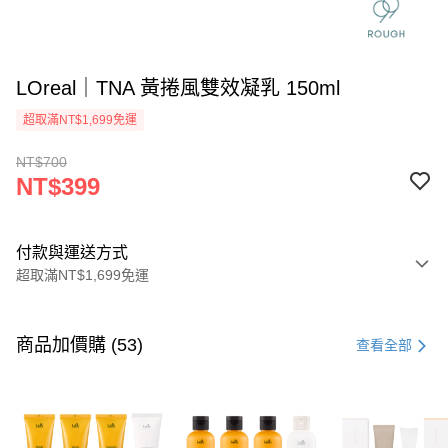
LOreal｜TNA 黃捲風雙效凝乳 150ml
超取滿NT$1,699免運
NT$700
NT$399
付款與運送方式
超取滿NT$1,699免運
付款方式
信用卡一次付款
商品加價購 (53)
查看全部
信用卡分期付款
3 期 0 利率 每期
NT$133
21家銀行
6 期 0 利率 每期
NT$66
21家銀行
合作金庫商業銀行
第一商業銀行