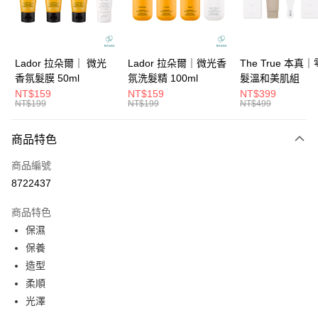
華南商業銀行
彰化商業銀行
合作金庫商業銀行
第一商業銀行
超商取貨付款
上海商業儲蓄銀行
台北富邦商業銀行
華南商業銀行
彰化商業銀行
國泰世華商業銀行
兆豐國際商業銀行
LINE Pay
上海商業儲蓄銀行
台北富邦商業銀行
臺灣中小企業銀行
台中商業銀行
國泰世華商業銀行
兆豐國際商業銀行
Lador 拉朵爾｜ 微光
Lador 拉朵爾｜微光香
The True 本真
匯豐（台灣）商業銀行
華泰商業銀行
Apple Pay
臺灣中小企業銀行
台中商業銀行
香氛髮膜 50ml
氛洗髮精 100ml
髮溫和美肌組
聯邦商業銀行
遠東國際商業銀行
匯豐（台灣）商業銀行
華泰商業銀行
NT$159
NT$159
NT$399
街口支付
元大商業銀行
永豐商業銀行
NT$199
NT$199
NT$499
聯邦商業銀行
遠東國際商業銀行
玉山商業銀行
星展（台灣）商業銀行
元大商業銀行
永豐商業銀行
悠遊付
台新國際商業銀行
中國信託商業銀行
玉山商業銀行
星展（台灣）商業銀行
商品特色
台灣樂天信用卡公司
台新國際商業銀行
中國信託商業銀行
大哥付你分期
商品編號
台灣樂天信用卡公司
相關說明
8722437
【大哥付你分期使用說明】
ATM付款
1.本服務由台灣大哥大提供，台灣大哥大用戶可立即使用無須另外申請。
商品特色
2.付款方式選擇「大哥付你分期」，訂單成立後會自動跳轉到大哥付的交易
流程，驗證手機門號後，選擇欲分期的期數、繳款截止日，確認付款後即完
保濕
運送方式
成交易。
保養
3.實際核准額度、可分期數及費用金額請依後續交易確認頁面所載為準。
全家取貨付款
4.訂單成立30分鐘內，如未前往確認交易或遇審核未通過，訂單將自動取
造型
每筆NT$65，滿NT$1,699(含以上)免運費
消。如遇「轉專審核」未通過狀況，表示未達大哥付你分期系統評分，恕無
柔順
法說明評估內容。
付款後全家取貨
光澤
【繳款方式說明】
1.分期款項不併入電信帳單，「大哥付你分期」於每月結算日後寄送繳費提