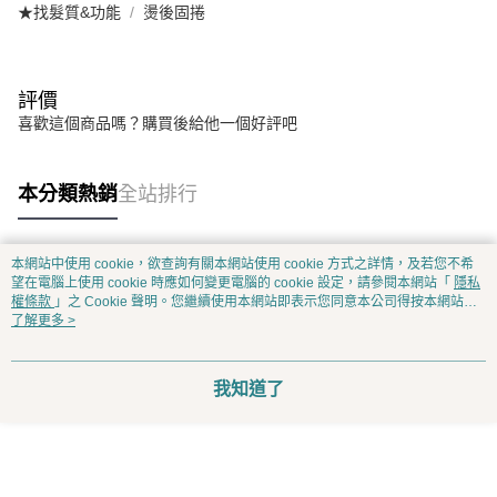
★找髮質&功能
燙後固捲
評價
喜歡這個商品嗎？購買後給他一個好評吧
本分類熱銷
全站排行
本網站中使用 cookie，欲查詢有關本網站使用 cookie 方式之詳情，及若您不希
熱門標籤
望在電腦上使用 cookie 時應如何變更電腦的 cookie 設定，請參閱本網站「
隱私
權條款
」之 Cookie 聲明。您繼續使用本網站即表示您同意本公司得按本網站使
用條款之 Cookie 聲明使用 cookie。
了解更多 >
我知道了