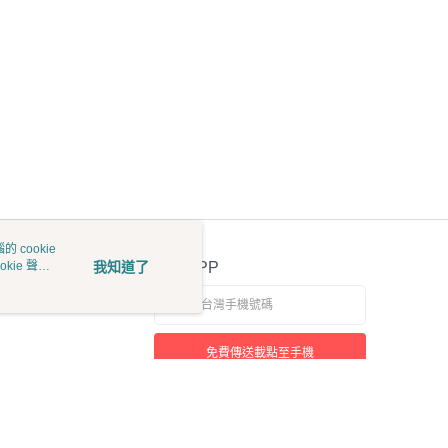
 cookie
kie 聲明
我知道了
官方APP
免費傳送載點至手機
若接到可疑電話，請洽詢165反詐騙專線