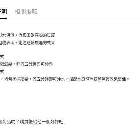
7-11取貨
【注意事
說明
相關推薦
每筆NT$6
1.本服務
用戶於交
付款後7-1
款買賣價
每筆NT$6
2.基於同
鎖水保濕，恢復柔軟亮麗的質感
資料（包
宅配
粗糙表面，創造蓬鬆飄逸的效果
用，由本
3.完整用
每筆NT$8
方式
宅配-離島
於微濕髮，靜置五分鐘即可沖淨
每筆NT$1
方式
，均勻塗抹頭髮，等五分鐘即可沖水，搭配水療SPA或蒸氣護效果更佳。
個商品嗎？購買後給他一個好評吧