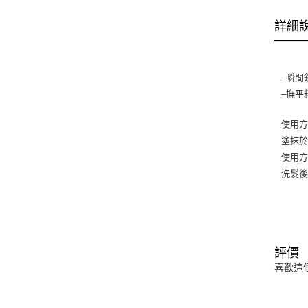
詳細
–瞬間
–撫平
使用
塗抹
使用
洗髮後
評價
喜歡這