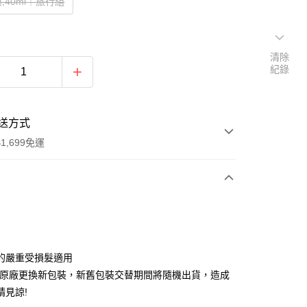
,40ml｜旅行組
清除
紀錄
送方式
1,699免運
次付款
期付款
0 利率 每期
NT$46
21家銀行
的嚴重受損髮適用
0 利率 每期
NT$23
21家銀行
庫商業銀行
第一商業銀行
0ml原廠更換新包裝，新舊包裝交替期間將隨機出貨，造成
業銀行
彰化商業銀行
請見諒!
庫商業銀行
第一商業銀行
付款
業儲蓄銀行
台北富邦商業銀行
業銀行
彰化商業銀行