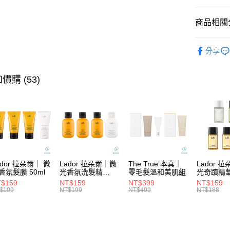
國泰世
LINE Pay
上海商
臺灣中
國泰世
商品相關分
匯豐（
Apple Pay
臺灣中
聯邦商
★ BRAN
匯豐（
街口支付
元大商
分享
聯邦商
★找髮質&
玉山商
元大商
悠遊付
台新國
玉山商
★找髮質&
價購 (53)
台灣樂
台新國
大哥付你
★髮膜系
台灣樂
相關說明
【大哥付
✈️旅行必
ATM付款
1.本服務
2.付款方
流程，驗
完成交易
運送方式
3.實際核
ador 拉朵爾｜ 微
Lador 拉朵爾｜微
The True 本真｜
Lador 
4.訂單成
全家取貨
香氛髮膜 50ml
光香氛洗髮精
零毛髮溫和美肌組
光奇蹟精
消。如遇
100ml
10ml
每筆NT$6
$159
NT$159
NT$399
NT$159
無法說明
$199
NT$199
NT$499
NT$188
【繳款方
付款後全
1.分期款
醒簡訊。
每筆NT$6
2.透過簡
帳／街口支