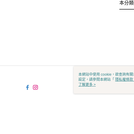
本分類
本網站中使用 cookie，欲查詢有關
設定，請參閱本網站「
隱私權條款
使用 cookie。
了解更多 >