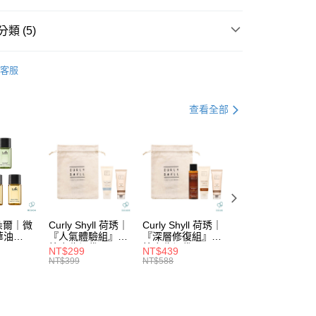
華商業銀行
兆豐國際商業銀行
業儲蓄銀行
台北富邦商業銀行
小企業銀行
台中商業銀行
華商業銀行
兆豐國際商業銀行
類 (5)
台灣）商業銀行
華泰商業銀行
小企業銀行
台中商業銀行
業銀行
遠東國際商業銀行
DS｜品牌總覽
MASUMI｜里歐
台灣）商業銀行
華泰商業銀行
業銀行
永豐商業銀行
客服
業銀行
遠東國際商業銀行
功能
受損修復
業銀行
星展（台灣）商業銀行
業銀行
永豐商業銀行
際商業銀行
中國信託商業銀行
業銀行
星展（台灣）商業銀行
功能
染後護色
查看全部
天信用卡公司
際商業銀行
中國信託商業銀行
分期
列
└受損修復
天信用卡公司
你分期使用說明】
備｜便攜小容量帶著走
潤護/髮膜
由台灣大哥大提供，台灣大哥大用戶可立即使用無須另外申請。
式選擇「大哥付你分期」，訂單成立後會自動跳轉到大哥付的交易
證手機門號後，選擇欲分期的期數、繳款截止日，確認付款後即
。
准額度、可分期數及費用金額請依後續交易確認頁面所載為準。
拉朵爾｜微
Curly Shyll 荷琇｜
Curly Shyll 荷琇｜
Curly Shyll 荷琇
立30分鐘內，如未前往確認交易或遇審核未通過，訂單將自動取
付款
華油
『人氣體驗組』贈
『深層修復組』贈
『舒緩旅行組』贈
「轉專審核」未通過狀況，表示未達大哥付你分期系統評分，恕
棉麻收納袋
棉麻收納袋
棉麻收納袋
5，滿NT$1,699(含以上)免運費
NT$299
NT$439
NT$369
評估內容。
NT$399
NT$588
NT$479
式說明】
家取貨
項不併入電信帳單，「大哥付你分期」於每月結算日後寄送繳費提
5，滿NT$1,699(含以上)免運費
訊連結打開帳單後，可選擇「超商條碼／台灣大直營門市／銀行轉
付／iPASS MONEY」等通路繳費。