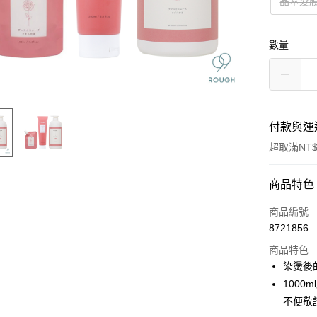
晶萃髮膜
數量
付款與運
超取滿NT$
付款方式
商品特色
信用卡一
商品編號
8721856
信用卡分
商品特色
3 期 
染燙後
6 期 
合作金
100
華南商
不便敬
合作金
超商取貨
上海商
華南商