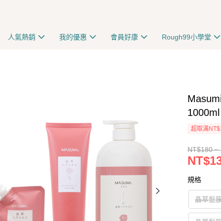
人氣熱銷
我的優惠
會員好康
Rough99小學堂
Masu
1000ml
超取滿NT$
NT$180 ~
NT$13
規格
晶萃髮膜,