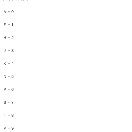
Ａ＝０
Ｆ＝１
Ｈ＝２
Ｊ＝３
Ｋ＝４
Ｎ＝５
Ｐ＝６
Ｓ＝７
Ｔ＝８
Ｖ＝９