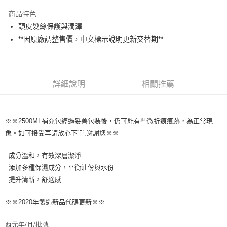
ATM付款
1.本服務由台灣大哥大提供，台灣大哥大用戶可立即使用無須另外申請。
商品特色
2.付款方式選擇「大哥付你分期」，訂單成立後會自動跳轉到大哥付的交易
流程，驗證手機門號後，選擇欲分期的期數、繳款截止日，確認付款後即完
頭皮髮絲保護與潤澤
運送方式
成交易。
**因原廠調整售價，中文標示說明更新交替期**
3.實際核准額度、可分期數及費用金額請依後續交易確認頁面所載為準。
全家取貨付款
4.訂單成立30分鐘內，如未前往確認交易或遇審核未通過，訂單將自動取
每筆NT$65，滿NT$1,699(含以上)免運費
消。如遇「轉專審核」未通過狀況，表示未達大哥付你分期系統評分，恕無
法說明評估內容。
付款後全家取貨
【繳款方式說明】
詳細說明
相關推薦
1.分期款項不併入電信帳單，「大哥付你分期」於每月結算日後寄送繳費提
每筆NT$65，滿NT$1,699(含以上)免運費
醒簡訊。
2.透過簡訊連結打開帳單後，可選擇「超商條碼／台灣大直營門市／銀行轉
7-11取貨付款
帳／街口支付／iPASS MONEY」等通路繳費。
※※2500ML補充包經過妥善包裝後，仍可能有些微折痕痕跡，為正常現
每筆NT$65，滿NT$1,699(含以上)免運費
【注意事項】
象。如可接受再請放心下單,謝謝您※※
付款後7-11取貨
1.本服務係由「台灣大哥大股份有限公司」（以下簡稱本公司）所提供，讓
用戶於交易時，得透過本服務購買商品或服務，並由商店將買賣／分期付款
每筆NT$65，滿NT$1,699(含以上)免運費
–成分溫和，有效深層潔淨
買賣價金債權讓與本公司後，依約使用本公司帳單繳交帳款。
–添加多種保濕成分，平衡油份與水份
2.基於同意付款使用「大哥付你分期」之契約關係目的，商店將以您的個人
宅配
資料（包含姓名、電話或地址）提供予台灣大哥大進項蒐集、處理及利用，
–提升清新，舒適感
由本公司與您本人進行分期帳單所需資料之確認、核對及更正。
每筆NT$80，滿NT$1,699(含以上)免運費
3.完整用戶服務條款，請詳閱以下連結：
https://oppay.tw/userRule
※※2020年製造新品代碼更新※※
宅配-離島
每筆NT$100
西元年/月/批號