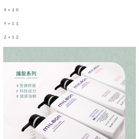
Ｘ＝１０
Ｙ＝１１
Ｚ＝１２