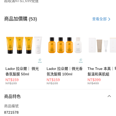
超取滿NT$1,699免運
付款方式
信用卡一次付款
商品加價購 (53)
查看全部
信用卡分期付款
3 期 0 利率 每期
NT$79
21家銀行
6 期 0 利率 每期
NT$39
21家銀行
合作金庫商業銀行
第一商業銀行
華南商業銀行
彰化商業銀行
合作金庫商業銀行
第一商業銀行
超商取貨付款
上海商業儲蓄銀行
台北富邦商業銀行
華南商業銀行
彰化商業銀行
國泰世華商業銀行
兆豐國際商業銀行
LINE Pay
上海商業儲蓄銀行
台北富邦商業銀行
臺灣中小企業銀行
台中商業銀行
國泰世華商業銀行
兆豐國際商業銀行
Lador 拉朵爾｜ 微光
Lador 拉朵爾｜微光香
The True 本真
匯豐（台灣）商業銀行
華泰商業銀行
Apple Pay
臺灣中小企業銀行
台中商業銀行
香氛髮膜 50ml
氛洗髮精 100ml
髮溫和美肌組
聯邦商業銀行
遠東國際商業銀行
匯豐（台灣）商業銀行
華泰商業銀行
NT$159
NT$159
NT$399
街口支付
元大商業銀行
永豐商業銀行
NT$199
NT$199
NT$499
聯邦商業銀行
遠東國際商業銀行
玉山商業銀行
星展（台灣）商業銀行
元大商業銀行
永豐商業銀行
悠遊付
台新國際商業銀行
中國信託商業銀行
玉山商業銀行
星展（台灣）商業銀行
商品特色
台灣樂天信用卡公司
台新國際商業銀行
中國信託商業銀行
大哥付你分期
商品編號
台灣樂天信用卡公司
相關說明
8721578
【大哥付你分期使用說明】