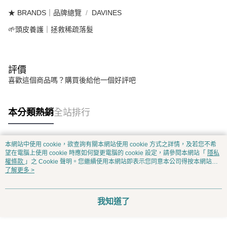
★ BRANDS｜品牌總覽
DAVINES
🌱頭皮養護｜拯救稀疏落髮
評價
喜歡這個商品嗎？購買後給他一個好評吧
本分類熱銷
全站排行
本網站中使用 cookie，欲查詢有關本網站使用 cookie 方式之詳情，及若您不希
熱門標籤
望在電腦上使用 cookie 時應如何變更電腦的 cookie 設定，請參閱本網站「
隱私
權條款
」之 Cookie 聲明。您繼續使用本網站即表示您同意本公司得按本網站使
用條款之 Cookie 聲明使用 cookie。
了解更多 >
我知道了