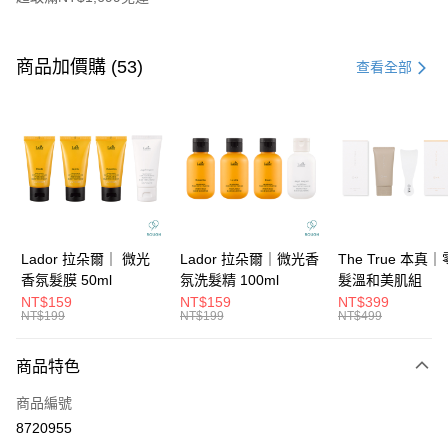
付款方式
信用卡一次付款
商品加價購 (53)
查看全部
信用卡分期付款
3 期 0 利率 每期
NT$179
21家銀行
6 期 0 利率 每期
NT$89
21家銀行
合作金庫商業銀行
第一商業銀行
華南商業銀行
彰化商業銀行
合作金庫商業銀行
第一商業銀行
超商取貨付款
上海商業儲蓄銀行
台北富邦商業銀行
華南商業銀行
彰化商業銀行
國泰世華商業銀行
兆豐國際商業銀行
LINE Pay
上海商業儲蓄銀行
台北富邦商業銀行
臺灣中小企業銀行
台中商業銀行
國泰世華商業銀行
兆豐國際商業銀行
Lador 拉朵爾｜ 微光
Lador 拉朵爾｜微光香
The True 本真
匯豐（台灣）商業銀行
華泰商業銀行
Apple Pay
臺灣中小企業銀行
台中商業銀行
香氛髮膜 50ml
氛洗髮精 100ml
髮溫和美肌組
聯邦商業銀行
遠東國際商業銀行
匯豐（台灣）商業銀行
華泰商業銀行
NT$159
NT$159
NT$399
街口支付
元大商業銀行
永豐商業銀行
NT$199
NT$199
NT$499
聯邦商業銀行
遠東國際商業銀行
玉山商業銀行
星展（台灣）商業銀行
元大商業銀行
永豐商業銀行
悠遊付
台新國際商業銀行
中國信託商業銀行
玉山商業銀行
星展（台灣）商業銀行
商品特色
台灣樂天信用卡公司
台新國際商業銀行
中國信託商業銀行
大哥付你分期
商品編號
台灣樂天信用卡公司
相關說明
8720955
【大哥付你分期使用說明】
ATM付款