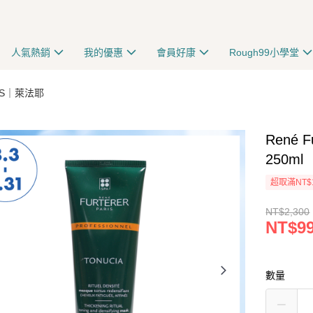
人氣熱銷
我的優惠
會員好康
Rough99小學堂
RIS｜萊法耶
René
250ml
超取滿NT$
NT$2,300
NT$9
數量