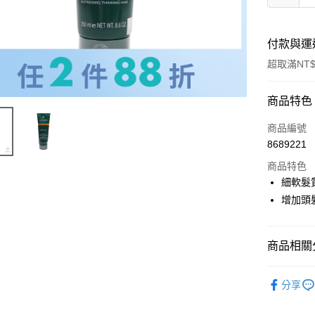
付款與運
超取滿NT$
付款方式
商品特色
信用卡一
商品編號
8689221
信用卡分
商品特色
3 期 
細軟髮
6 期 
合作金
增加頭
華南商
合作金
超商取貨
上海商
華南商
國泰世
商品相關分
LINE Pay
上海商
臺灣中
國泰世
匯豐（
★ BRAN
Apple Pay
臺灣中
分享
聯邦商
匯豐（
★找髮質&
街口支付
元大商
聯邦商