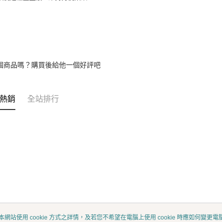
資料（包
宅配
用，由本
3.完整用
每筆NT$8
宅配-離島
每筆NT$1
個商品嗎？購買後給他一個好評吧
熱銷
全站排行
本網站使用 cookie 方式之詳情，及若您不希望在電腦上使用 cookie 時應如何變更電腦的