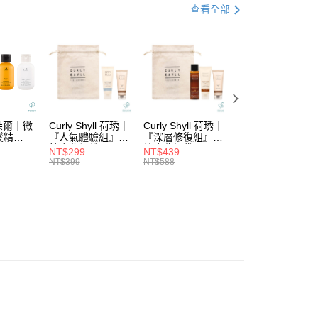
業銀行
星展（台灣）商業銀行
髮｜打造輕盈蓬鬆感
業銀行
永豐商業銀行
查看全部
際商業銀行
中國信託商業銀行
業銀行
星展（台灣）商業銀行
列
└受損修復
天信用卡公司
際商業銀行
中國信託商業銀行
分期
定優惠專區✨
天信用卡公司
▌8/3-8/31熱浪來襲🌊精選洗沐2件88折
你分期使用說明】
由台灣大哥大提供，台灣大哥大用戶可立即使用無須另外申請。
式選擇「大哥付你分期」，訂單成立後會自動跳轉到大哥付的交易
證手機門號後，選擇欲分期的期數、繳款截止日，確認付款後即
。
拉朵爾｜微
Curly Shyll 荷琇｜
Curly Shyll 荷琇｜
Curly Shyll 荷琇
准額度、可分期數及費用金額請依後續交易確認頁面所載為準。
髮精
『人氣體驗組』贈
『深層修復組』贈
『舒緩旅行組』贈
立30分鐘內，如未前往確認交易或遇審核未通過，訂單將自動取
棉麻收納袋
棉麻收納袋
棉麻收納袋
付款
NT$299
NT$439
NT$369
「轉專審核」未通過狀況，表示未達大哥付你分期系統評分，恕
NT$399
NT$588
NT$479
5，滿NT$1,699(含以上)免運費
評估內容。
式說明】
家取貨
項不併入電信帳單，「大哥付你分期」於每月結算日後寄送繳費提
5，滿NT$1,699(含以上)免運費
訊連結打開帳單後，可選擇「超商條碼／台灣大直營門市／銀行轉
付／iPASS MONEY」等通路繳費。
付款
項】
5，滿NT$1,699(含以上)免運費
係由「台灣大哥大股份有限公司」（以下簡稱本公司）所提供，讓
易時，得透過本服務購買商品或服務，並由商店將買賣／分期付
1取貨
金債權讓與本公司後，依約使用本公司帳單繳交帳款。
5，滿NT$1,699(含以上)免運費
意付款使用「大哥付你分期」之契約關係目的，商店將以您的個人