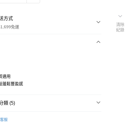
送方式
清除
1,699免運
紀錄
次付款
期付款
0 利率 每期
NT$333
21家銀行
質適用
0 利率 每期
NT$166
21家銀行
庫商業銀行
第一商業銀行
髮蓬鬆豐盈感
業銀行
彰化商業銀行
庫商業銀行
第一商業銀行
付款
業儲蓄銀行
台北富邦商業銀行
業銀行
彰化商業銀行
華商業銀行
兆豐國際商業銀行
類 (5)
業儲蓄銀行
台北富邦商業銀行
小企業銀行
台中商業銀行
華商業銀行
兆豐國際商業銀行
台灣）商業銀行
華泰商業銀行
DS｜品牌總覽
RENE FURTERER PARIS｜萊法耶
小企業銀行
台中商業銀行
客服
業銀行
遠東國際商業銀行
台灣）商業銀行
華泰商業銀行
功能
豐盈蓬鬆
業銀行
永豐商業銀行
業銀行
遠東國際商業銀行