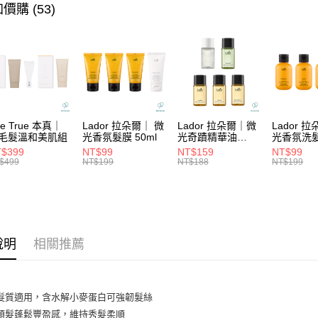
玉山商
☘️扁塌軟
元大商
價購 (53)
悠遊付
台新國
玉山商
★髮膜系
台灣樂
台新國
大哥付你
☄本月限
台灣樂
相關說明
【大哥付
ATM付款
1.本服務
2.付款方
流程，驗
完成交易
運送方式
he True 本真｜
Lador 拉朵爾｜ 微
Lador 拉朵爾｜微
Lador 
3.實際核
毛髮溫和美肌組
光香氛髮膜 50ml
光奇蹟精華油
光香氛洗
4.訂單成
10ml
100ml
全家取貨
$399
NT$99
NT$159
NT$99
消。如遇
$499
NT$199
NT$188
NT$199
每筆NT$6
無法說明
【繳款方
付款後全
1.分期款
醒簡訊。
每筆NT$6
2.透過簡
帳／街口支
7-11取貨
說明
相關推薦
【注意事
每筆NT$6
1.本服務
用戶於交
付款後7-1
髮質適用，含水解小麥蛋白可強韌髮絲
款買賣價
每筆NT$6
2.基於同
頭髮蓬鬆豐盈感，維持秀髮柔順