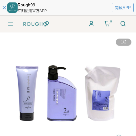
Rough99
開啟APP
立刻使用官方APP
0
1
/
2