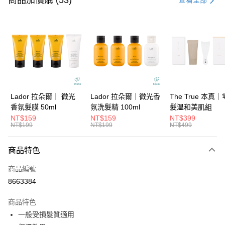
商品加價購 (53)
查看全部
信用卡分期付款
3 期 0 利率 每期
NT$93
21家銀行
6 期 0 利率 每期
NT$46
21家銀行
合作金庫商業銀行
第一商業銀行
華南商業銀行
彰化商業銀行
合作金庫商業銀行
第一商業銀行
超商取貨付款
上海商業儲蓄銀行
台北富邦商業銀行
華南商業銀行
彰化商業銀行
國泰世華商業銀行
兆豐國際商業銀行
LINE Pay
上海商業儲蓄銀行
台北富邦商業銀行
臺灣中小企業銀行
台中商業銀行
國泰世華商業銀行
兆豐國際商業銀行
Lador 拉朵爾｜ 微光
Lador 拉朵爾｜微光香
The True 本真
匯豐（台灣）商業銀行
華泰商業銀行
Apple Pay
臺灣中小企業銀行
台中商業銀行
香氛髮膜 50ml
氛洗髮精 100ml
髮溫和美肌組
聯邦商業銀行
遠東國際商業銀行
匯豐（台灣）商業銀行
華泰商業銀行
NT$159
NT$159
NT$399
街口支付
元大商業銀行
永豐商業銀行
NT$199
NT$199
NT$499
聯邦商業銀行
遠東國際商業銀行
玉山商業銀行
星展（台灣）商業銀行
元大商業銀行
永豐商業銀行
悠遊付
台新國際商業銀行
中國信託商業銀行
玉山商業銀行
星展（台灣）商業銀行
商品特色
台灣樂天信用卡公司
台新國際商業銀行
中國信託商業銀行
大哥付你分期
商品編號
台灣樂天信用卡公司
相關說明
8663384
【大哥付你分期使用說明】
ATM付款
1.本服務由台灣大哥大提供，台灣大哥大用戶可立即使用無須另外申請。
商品特色
2.付款方式選擇「大哥付你分期」，訂單成立後會自動跳轉到大哥付的交易
流程，驗證手機門號後，選擇欲分期的期數、繳款截止日，確認付款後即完
一般受損髮質適用
運送方式
成交易。