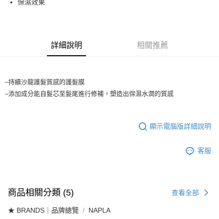
保濕效果
3.實際核准額度、可分期數及費用金額請依後續交易確認頁面所載為準。
全家取貨付款
4.訂單成立30分鐘內，如未前往確認交易或遇審核未通過，訂單將自動取
每筆NT$65，滿NT$1,699(含以上)免運費
消。如遇「轉專審核」未通過狀況，表示未達大哥付你分期系統評分，恕無
法說明評估內容。
付款後全家取貨
【繳款方式說明】
詳細說明
相關推薦
1.分期款項不併入電信帳單，「大哥付你分期」於每月結算日後寄送繳費提
每筆NT$65，滿NT$1,699(含以上)免運費
醒簡訊。
2.透過簡訊連結打開帳單後，可選擇「超商條碼／台灣大直營門市／銀行轉
7-11取貨付款
帳／街口支付／iPASS MONEY」等通路繳費。
–持續沙龍護髮質感的護髮膜
每筆NT$65，滿NT$1,699(含以上)免運費
【注意事項】
–添加成分能自髮芯至髮尾進行修補，塑造出保濕水潤的質感
付款後7-11取貨
1.本服務係由「台灣大哥大股份有限公司」（以下簡稱本公司）所提供，讓
用戶於交易時，得透過本服務購買商品或服務，並由商店將買賣／分期付款
每筆NT$65，滿NT$1,699(含以上)免運費
買賣價金債權讓與本公司後，依約使用本公司帳單繳交帳款。
顯示電腦版詳細說明
2.基於同意付款使用「大哥付你分期」之契約關係目的，商店將以您的個人
宅配
資料（包含姓名、電話或地址）提供予台灣大哥大進項蒐集、處理及利用，
由本公司與您本人進行分期帳單所需資料之確認、核對及更正。
每筆NT$80，滿NT$1,699(含以上)免運費
客服
3.完整用戶服務條款，請詳閱以下連結：
https://oppay.tw/userRule
宅配-離島
每筆NT$100
商品相關分類 (5)
查看全部
★ BRANDS｜品牌總覽
NAPLA