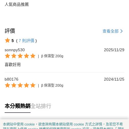
人氣商品推薦
評價
查看全部
5
(
7
則評價
)
sonnpy530
2025/11/29
|
β 保濕型 200g
喜歡好用
b80176
2024/11/25
|
β 保濕型 200g
本分類熱銷
全站排行
本網站中使用 cookie，欲查詢有關本網站使用 cookie 方式之詳情，及若您不希
熱門標籤