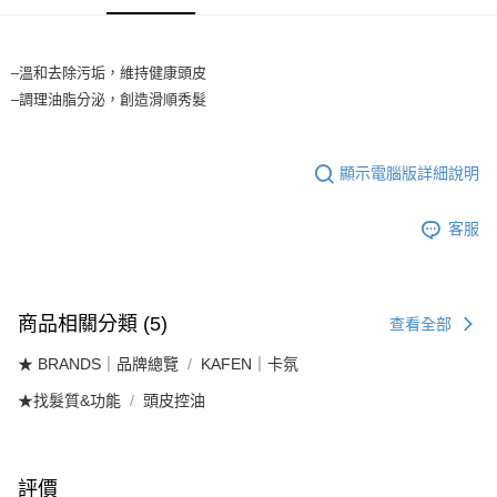
付款後全家取貨
【繳款方式說明】
1.分期款項不併入電信帳單，「大哥付你分期」於每月結算日後寄送繳費提
每筆NT$65，滿NT$1,699(含以上)免運費
醒簡訊。
2.透過簡訊連結打開帳單後，可選擇「超商條碼／台灣大直營門市／銀行轉
7-11取貨付款
–溫和去除污垢，維持健康頭皮
帳／街口支付／iPASS MONEY」等通路繳費。
–調理油脂分泌，創造滑順秀髮
每筆NT$65，滿NT$1,699(含以上)免運費
【注意事項】
付款後7-11取貨
1.本服務係由「台灣大哥大股份有限公司」（以下簡稱本公司）所提供，讓
用戶於交易時，得透過本服務購買商品或服務，並由商店將買賣／分期付款
每筆NT$65，滿NT$1,699(含以上)免運費
顯示電腦版詳細說明
買賣價金債權讓與本公司後，依約使用本公司帳單繳交帳款。
2.基於同意付款使用「大哥付你分期」之契約關係目的，商店將以您的個人
宅配
資料（包含姓名、電話或地址）提供予台灣大哥大進項蒐集、處理及利用，
客服
由本公司與您本人進行分期帳單所需資料之確認、核對及更正。
每筆NT$80，滿NT$1,699(含以上)免運費
3.完整用戶服務條款，請詳閱以下連結：
https://oppay.tw/userRule
宅配-離島
每筆NT$100
商品相關分類 (5)
查看全部
★ BRANDS｜品牌總覽
KAFEN｜卡氛
★找髮質&功能
頭皮控油
評價