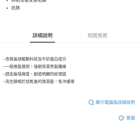
3.實際核准額度、可分期數及費用金額請依後續交易確認頁面所載為準。
全家取貨付款
4.訂單成立30分鐘內，如未前往確認交易或遇審核未通過，訂單將自動取
抗熱
每筆NT$65，滿NT$1,699(含以上)免運費
消。如遇「轉專審核」未通過狀況，表示未達大哥付你分期系統評分，恕無
法說明評估內容。
付款後全家取貨
【繳款方式說明】
1.分期款項不併入電信帳單，「大哥付你分期」於每月結算日後寄送繳費提
每筆NT$65，滿NT$1,699(含以上)免運費
醒簡訊。
詳細說明
相關推薦
2.透過簡訊連結打開帳單後，可選擇「超商條碼／台灣大直營門市／銀行轉
7-11取貨付款
帳／街口支付／iPASS MONEY」等通路繳費。
每筆NT$65，滿NT$1,699(含以上)免運費
【注意事項】
–含微晶球驅動科技及牛奶蛋白成分
付款後7-11取貨
1.本服務係由「台灣大哥大股份有限公司」（以下簡稱本公司）所提供，讓
–一般捲髮適用，強韌保濕秀髮纖維
用戶於交易時，得透過本服務購買商品或服務，並由商店將買賣／分期付款
每筆NT$65，滿NT$1,699(含以上)免運費
–趕走扁塌捲度，創造明顯的紋理感
買賣價金債權讓與本公司後，依約使用本公司帳單繳交帳款。
2.基於同意付款使用「大哥付你分期」之契約關係目的，商店將以您的個人
–洗完頭噴於拭乾後的微濕髮，免沖護理⠀
宅配
資料（包含姓名、電話或地址）提供予台灣大哥大進項蒐集、處理及利用，
由本公司與您本人進行分期帳單所需資料之確認、核對及更正。
每筆NT$80，滿NT$1,699(含以上)免運費
3.完整用戶服務條款，請詳閱以下連結：
https://oppay.tw/userRule
顯示電腦版詳細說明
宅配-離島
每筆NT$100
客服