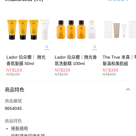
信用卡分期付款
3 期 0 利率 每期
NT$153
21家銀行
6 期 0 利率 每期
NT$76
21家銀行
合作金庫商業銀行
第一商業銀行
華南商業銀行
彰化商業銀行
合作金庫商業銀行
第一商業銀行
超商取貨付款
上海商業儲蓄銀行
台北富邦商業銀行
華南商業銀行
彰化商業銀行
國泰世華商業銀行
兆豐國際商業銀行
LINE Pay
上海商業儲蓄銀行
台北富邦商業銀行
臺灣中小企業銀行
台中商業銀行
國泰世華商業銀行
兆豐國際商業銀行
Lador 拉朵爾｜ 微光
Lador 拉朵爾｜微光香
The True 本真
匯豐（台灣）商業銀行
華泰商業銀行
Apple Pay
臺灣中小企業銀行
台中商業銀行
香氛髮膜 50ml
氛洗髮精 100ml
髮溫和美肌組
聯邦商業銀行
遠東國際商業銀行
匯豐（台灣）商業銀行
華泰商業銀行
NT$159
NT$159
NT$399
街口支付
元大商業銀行
永豐商業銀行
NT$199
NT$199
NT$499
聯邦商業銀行
遠東國際商業銀行
玉山商業銀行
星展（台灣）商業銀行
元大商業銀行
永豐商業銀行
悠遊付
台新國際商業銀行
中國信託商業銀行
玉山商業銀行
星展（台灣）商業銀行
商品特色
台灣樂天信用卡公司
台新國際商業銀行
中國信託商業銀行
大哥付你分期
商品編號
台灣樂天信用卡公司
相關說明
8654045
【大哥付你分期使用說明】
ATM付款
1.本服務由台灣大哥大提供，台灣大哥大用戶可立即使用無須另外申請。
商品特色
2.付款方式選擇「大哥付你分期」，訂單成立後會自動跳轉到大哥付的交易
流程，驗證手機門號後，選擇欲分期的期數、繳款截止日，確認付款後即完
捲髮適用
運送方式
成交易。
抑制燙後受損毛躁