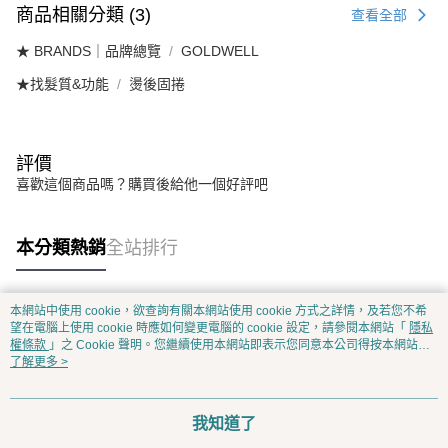
商品相關分類 (3)
查看全部
★ BRANDS｜品牌總覽
GOLDWELL
★找髮質&功能
燙後固捲
評價
喜歡這個商品嗎？購買後給他一個好評吧
本分類熱銷
全站排行
本網站中使用 cookie，欲查詢有關本網站使用 cookie 方式之詳情，及若您不希
熱門標籤
望在電腦上使用 cookie 時應如何變更電腦的 cookie 設定，請參閱本網站「
隱私
權條款
」之 Cookie 聲明。您繼續使用本網站即表示您同意本公司得按本網站使
用條款之 Cookie 聲明使用 cookie。
了解更多 >
我知道了