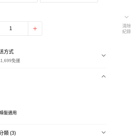
清除
紀錄
送方式
1,699免運
次付款
期付款
0 利率 每期
NT$199
21家銀行
乾燥髮適用
0 利率 每期
NT$99
21家銀行
庫商業銀行
第一商業銀行
業銀行
彰化商業銀行
庫商業銀行
第一商業銀行
付款
業儲蓄銀行
台北富邦商業銀行
類 (3)
業銀行
彰化商業銀行
華商業銀行
兆豐國際商業銀行