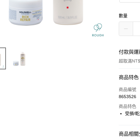
數量
付款與運
超取滿NT$
付款方式
商品特色
信用卡一
商品編號
8653526
信用卡分
商品特色
3 期 
受損/
6 期 
合作金
華南商
合作金
超商取貨
上海商
商品相關分
華南商
國泰世