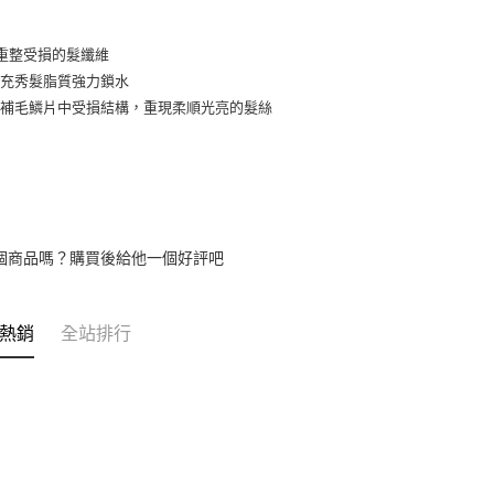
【注意事
每筆NT$6
1.本服務
秒重整受損的髮纖維
用戶於交
付款後7-1
補充秀髮脂質強力鎖水
款買賣價
每筆NT$6
2.基於同
補毛鱗片中受損結構，重現柔順光亮的髮絲⠀
資料（包
宅配
用，由本
3.完整用
每筆NT$8
宅配-離島
每筆NT$1
個商品嗎？購買後給他一個好評吧
熱銷
全站排行