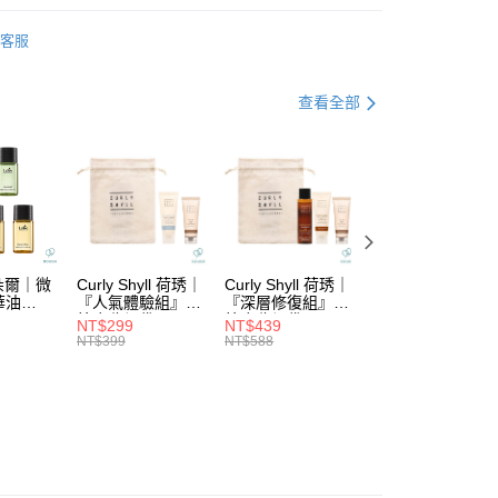
業儲蓄銀行
台北富邦商業銀行
DS｜品牌總覽
GOLDWELL
小企業銀行
台中商業銀行
華商業銀行
兆豐國際商業銀行
客服
台灣）商業銀行
華泰商業銀行
小企業銀行
台中商業銀行
功能
保濕滋潤
業銀行
遠東國際商業銀行
台灣）商業銀行
華泰商業銀行
業銀行
永豐商業銀行
列
└保濕滋潤
業銀行
遠東國際商業銀行
查看全部
業銀行
星展（台灣）商業銀行
業銀行
永豐商業銀行
際商業銀行
中國信託商業銀行
業銀行
星展（台灣）商業銀行
天信用卡公司
際商業銀行
中國信託商業銀行
分期
天信用卡公司
你分期使用說明】
由台灣大哥大提供，台灣大哥大用戶可立即使用無須另外申請。
式選擇「大哥付你分期」，訂單成立後會自動跳轉到大哥付的交易
證手機門號後，選擇欲分期的期數、繳款截止日，確認付款後即
拉朵爾｜微
Curly Shyll 荷琇｜
Curly Shyll 荷琇｜
Curly Shyll 荷琇
。
華油
『人氣體驗組』贈
『深層修復組』贈
『舒緩旅行組』贈
棉麻收納袋
棉麻收納袋
棉麻收納袋
准額度、可分期數及費用金額請依後續交易確認頁面所載為準。
NT$299
NT$439
NT$369
立30分鐘內，如未前往確認交易或遇審核未通過，訂單將自動取
NT$399
NT$588
NT$479
付款
「轉專審核」未通過狀況，表示未達大哥付你分期系統評分，恕
5，滿NT$1,699(含以上)免運費
評估內容。
式說明】
家取貨
項不併入電信帳單，「大哥付你分期」於每月結算日後寄送繳費提
5，滿NT$1,699(含以上)免運費
訊連結打開帳單後，可選擇「超商條碼／台灣大直營門市／銀行轉
付／iPASS MONEY」等通路繳費。
付款