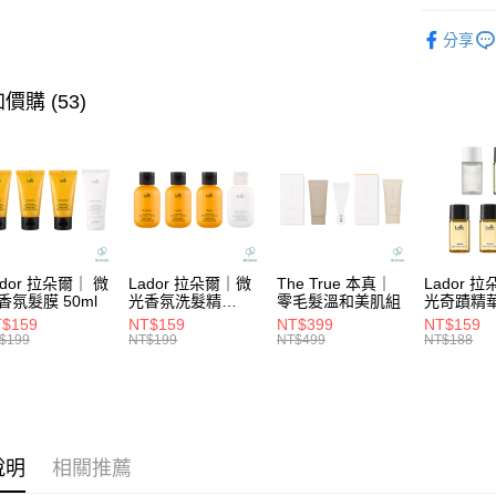
LINE Pay
上海商
★ BRAN
臺灣中
國泰世
分享
匯豐（
Apple Pay
臺灣中
★找髮質&
聯邦商
匯豐（
街口支付
元大商
★髮膜系
價購 (53)
聯邦商
玉山商
元大商
悠遊付
台新國
玉山商
台灣樂
台新國
大哥付你
台灣樂
相關說明
【大哥付
ATM付款
1.本服務
2.付款方
流程，驗
ador 拉朵爾｜ 微
Lador 拉朵爾｜微
The True 本真｜
Lador 
完成交易
香氛髮膜 50ml
光香氛洗髮精
零毛髮溫和美肌組
光奇蹟精
運送方式
100ml
10ml
3.實際核
$159
NT$159
NT$399
NT$159
4.訂單成
$199
NT$199
NT$499
NT$188
全家取貨
消。如遇
每筆NT$6
無法說明
【繳款方
付款後全
1.分期款
醒簡訊。
每筆NT$6
2.透過簡
說明
相關推薦
帳／街口支
7-11取貨