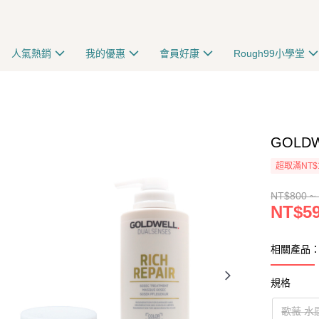
人氣熱銷
我的優惠
會員好康
Rough99小學堂
GOLD
超取滿NT$
NT$800 ~
NT$59
相關產品：
規格
歌薇 水感