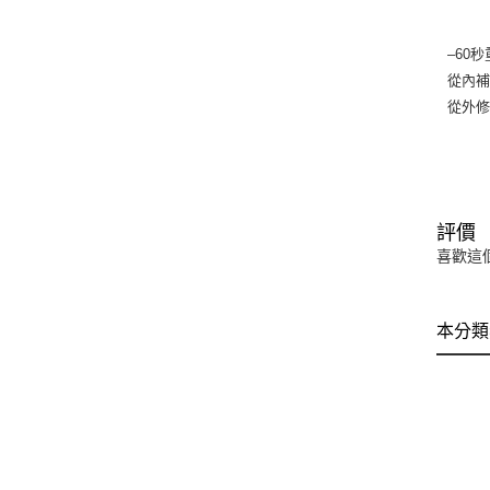
–60
從內
從外修
評價
喜歡這
本分類