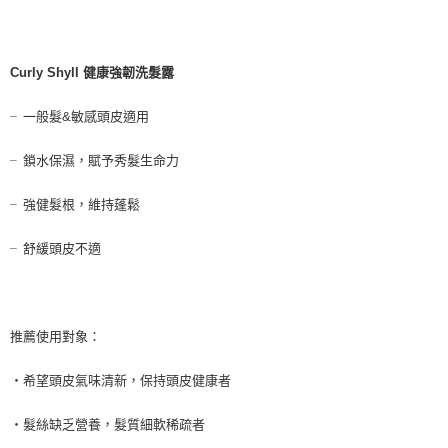
由本公司與您本人進行分期帳單所需資料之確認、核對及更正。
每筆NT$80，滿NT$1,699(含以上)免運費
3.完整用戶服務條款，請詳閱以下連結：
https://oppay.tw/userRule
宅配-離島
每筆NT$100
Curly Shyll 健康強韌洗髮露
╴一般髮&敏感頭皮適用
╴鎖水保濕，賦予秀髮生命力
╴強健髮根，維持蓬鬆
╴舒緩頭皮不適
推薦使用對象：
・希望頭皮氣味清新，保持頭皮健康者
・髮絲缺乏營養，髮質細軟稀疏者