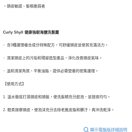
・頭皮敏感、髮根脆弱者
Curly Shyll 健康強韌海鹽洗髮露
╴含3種護理複合成分特殊配方，可舒緩頭皮並使其充滿活力。
╴清潔頭皮上的污垢和殘留造型產品，淨化改善頭皮氣味。
╴溫和清潔角質，平衡油脂，提供必需營養的密集護理。
【使用方式】
1. 溫水徹底打濕頭皮和頭髮，使洗髮精充分起泡，並搓揉均勻。
2. 輕柔按摩頭皮，使泡沫充分去除老舊皮脂和髒汙，再沖洗乾淨。
顯示電腦版詳細說明