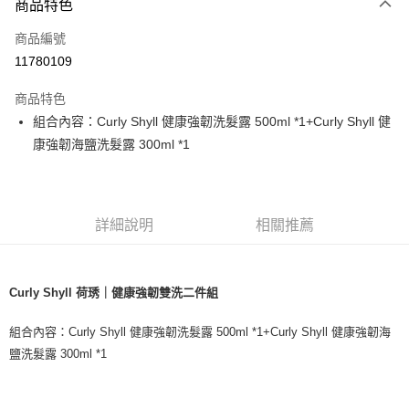
玉山商業銀行
星展（台灣）商業銀行
商品特色
台灣樂天信用卡公司
台新國際商業銀行
中國信託商業銀行
大哥付你分期
商品編號
台灣樂天信用卡公司
相關說明
11780109
【大哥付你分期使用說明】
ATM付款
1.本服務由台灣大哥大提供，台灣大哥大用戶可立即使用無須另外申請。
商品特色
2.付款方式選擇「大哥付你分期」，訂單成立後會自動跳轉到大哥付的交易
流程，驗證手機門號後，選擇欲分期的期數、繳款截止日，確認付款後即完
組合內容：Curly Shyll 健康強韌洗髮露 500ml *1+Curly Shyll 健
運送方式
成交易。
康強韌海鹽洗髮露 300ml *1
3.實際核准額度、可分期數及費用金額請依後續交易確認頁面所載為準。
全家取貨付款
4.訂單成立30分鐘內，如未前往確認交易或遇審核未通過，訂單將自動取
每筆NT$65，滿NT$1,699(含以上)免運費
消。如遇「轉專審核」未通過狀況，表示未達大哥付你分期系統評分，恕無
法說明評估內容。
付款後全家取貨
【繳款方式說明】
詳細說明
相關推薦
1.分期款項不併入電信帳單，「大哥付你分期」於每月結算日後寄送繳費提
每筆NT$65，滿NT$1,699(含以上)免運費
醒簡訊。
2.透過簡訊連結打開帳單後，可選擇「超商條碼／台灣大直營門市／銀行轉
7-11取貨付款
帳／街口支付／iPASS MONEY」等通路繳費。
Curly Shyll 荷琇｜健康強韌雙洗二件組
每筆NT$65，滿NT$1,699(含以上)免運費
【注意事項】
付款後7-11取貨
1.本服務係由「台灣大哥大股份有限公司」（以下簡稱本公司）所提供，讓
組合內容：Curly Shyll 健康強韌洗髮露 500ml *1+Curly Shyll 健康強韌海
用戶於交易時，得透過本服務購買商品或服務，並由商店將買賣／分期付款
每筆NT$65，滿NT$1,699(含以上)免運費
鹽洗髮露 300ml *1
買賣價金債權讓與本公司後，依約使用本公司帳單繳交帳款。
2.基於同意付款使用「大哥付你分期」之契約關係目的，商店將以您的個人
宅配
資料（包含姓名、電話或地址）提供予台灣大哥大進項蒐集、處理及利用，