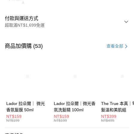
付款與運送方式
超取滿NT$1,699免運
付款方式
信用卡一次付款
商品加價購 (53)
查看全部
信用卡分期付款
3 期 0 利率 每期
NT$529
21家銀行
6 期 0 利率 每期
NT$264
21家銀行
合作金庫商業銀行
第一商業銀行
華南商業銀行
彰化商業銀行
合作金庫商業銀行
第一商業銀行
超商取貨付款
上海商業儲蓄銀行
台北富邦商業銀行
華南商業銀行
彰化商業銀行
國泰世華商業銀行
兆豐國際商業銀行
LINE Pay
上海商業儲蓄銀行
台北富邦商業銀行
臺灣中小企業銀行
台中商業銀行
國泰世華商業銀行
兆豐國際商業銀行
Lador 拉朵爾｜ 微光
Lador 拉朵爾｜微光香
The True 本真
匯豐（台灣）商業銀行
華泰商業銀行
Apple Pay
臺灣中小企業銀行
台中商業銀行
香氛髮膜 50ml
氛洗髮精 100ml
髮溫和美肌組
聯邦商業銀行
遠東國際商業銀行
匯豐（台灣）商業銀行
華泰商業銀行
NT$159
NT$159
NT$399
街口支付
元大商業銀行
永豐商業銀行
NT$199
NT$199
NT$499
聯邦商業銀行
遠東國際商業銀行
玉山商業銀行
星展（台灣）商業銀行
元大商業銀行
永豐商業銀行
悠遊付
台新國際商業銀行
中國信託商業銀行