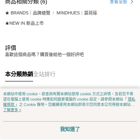
商品相關分類 (6)
查看全部
★ BRANDS｜品牌總覽
MINDHUES｜莫荷蕬
★NEW IN 新品上市
評價
喜歡這個商品嗎？購買後給他一個好評吧
本分類熱銷
全站排行
本網站中使用 cookie，欲查詢有關本網站使用 cookie 方式之詳情，及若您不希
熱門標籤
望在電腦上使用 cookie 時應如何變更電腦的 cookie 設定，請參閱本網站「
隱私
權條款
」之 Cookie 聲明。您繼續使用本網站即表示您同意本公司得按本網站使
用條款之 Cookie 聲明使用 cookie。
了解更多 >
我知道了