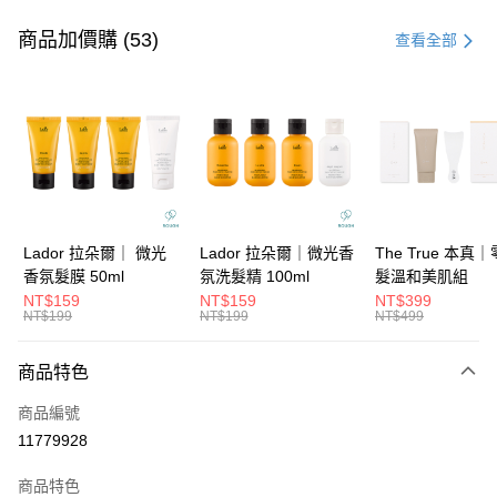
付款方式
信用卡一次付款
商品加價購 (53)
查看全部
信用卡分期付款
3 期 0 利率 每期
NT$533
21家銀行
6 期 0 利率 每期
NT$266
21家銀行
合作金庫商業銀行
第一商業銀行
華南商業銀行
彰化商業銀行
合作金庫商業銀行
第一商業銀行
超商取貨付款
上海商業儲蓄銀行
台北富邦商業銀行
華南商業銀行
彰化商業銀行
國泰世華商業銀行
兆豐國際商業銀行
LINE Pay
上海商業儲蓄銀行
台北富邦商業銀行
臺灣中小企業銀行
台中商業銀行
國泰世華商業銀行
兆豐國際商業銀行
Lador 拉朵爾｜ 微光
Lador 拉朵爾｜微光香
The True 本真
匯豐（台灣）商業銀行
華泰商業銀行
Apple Pay
臺灣中小企業銀行
台中商業銀行
香氛髮膜 50ml
氛洗髮精 100ml
髮溫和美肌組
聯邦商業銀行
遠東國際商業銀行
匯豐（台灣）商業銀行
華泰商業銀行
NT$159
NT$159
NT$399
街口支付
元大商業銀行
永豐商業銀行
NT$199
NT$199
NT$499
聯邦商業銀行
遠東國際商業銀行
玉山商業銀行
星展（台灣）商業銀行
元大商業銀行
永豐商業銀行
悠遊付
台新國際商業銀行
中國信託商業銀行
玉山商業銀行
星展（台灣）商業銀行
商品特色
台灣樂天信用卡公司
台新國際商業銀行
中國信託商業銀行
大哥付你分期
商品編號
台灣樂天信用卡公司
相關說明
11779928
【大哥付你分期使用說明】
ATM付款
1.本服務由台灣大哥大提供，台灣大哥大用戶可立即使用無須另外申請。
商品特色
2.付款方式選擇「大哥付你分期」，訂單成立後會自動跳轉到大哥付的交易