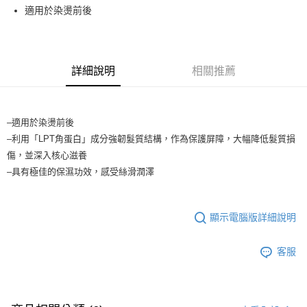
流程，驗證手機門號後，選擇欲分期的期數、繳款截止日，確認付款後即完
適用於染燙前後
運送方式
成交易。
3.實際核准額度、可分期數及費用金額請依後續交易確認頁面所載為準。
全家取貨付款
4.訂單成立30分鐘內，如未前往確認交易或遇審核未通過，訂單將自動取
每筆NT$65，滿NT$1,699(含以上)免運費
消。如遇「轉專審核」未通過狀況，表示未達大哥付你分期系統評分，恕無
法說明評估內容。
詳細說明
相關推薦
付款後全家取貨
【繳款方式說明】
1.分期款項不併入電信帳單，「大哥付你分期」於每月結算日後寄送繳費提
每筆NT$65，滿NT$1,699(含以上)免運費
醒簡訊。
2.透過簡訊連結打開帳單後，可選擇「超商條碼／台灣大直營門市／銀行轉
7-11取貨付款
–適用於染燙前後
帳／街口支付／iPASS MONEY」等通路繳費。
–利用「LPT角蛋白」成分強韌髮質結構，作為保護屏障，大幅降低髮質損
每筆NT$65，滿NT$1,699(含以上)免運費
【注意事項】
傷，並深入核心滋養
付款後7-11取貨
1.本服務係由「台灣大哥大股份有限公司」（以下簡稱本公司）所提供，讓
–具有極佳的保濕功效，感受絲滑潤澤
用戶於交易時，得透過本服務購買商品或服務，並由商店將買賣／分期付款
每筆NT$65，滿NT$1,699(含以上)免運費
買賣價金債權讓與本公司後，依約使用本公司帳單繳交帳款。
2.基於同意付款使用「大哥付你分期」之契約關係目的，商店將以您的個人
宅配
資料（包含姓名、電話或地址）提供予台灣大哥大進項蒐集、處理及利用，
顯示電腦版詳細說明
由本公司與您本人進行分期帳單所需資料之確認、核對及更正。
每筆NT$80，滿NT$1,699(含以上)免運費
3.完整用戶服務條款，請詳閱以下連結：
https://oppay.tw/userRule
客服
宅配-離島
每筆NT$100