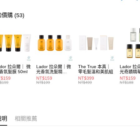
Apple Pay
臺灣中
★NEW I
聯邦商
匯豐（
街口支付
元大商
★找髮質&
價購 (53)
聯邦商
玉山商
元大商
★找髮質&
悠遊付
台新國
玉山商
台灣樂
★髮膜系
台新國
大哥付你
台灣樂
相關說明
★髮膜系
【大哥付
ATM付款
1.本服務
2.付款方
流程，驗
ador 拉朵爾｜ 微
Lador 拉朵爾｜微
The True 本真｜
Lador 
完成交易
香氛髮膜 50ml
光香氛洗髮精
零毛髮溫和美肌組
光奇蹟精
運送方式
100ml
10ml
3.實際核
$159
NT$159
NT$399
NT$159
4.訂單成
$199
NT$199
NT$499
NT$188
全家取貨
消。如遇
每筆NT$6
無法說明
【繳款方
付款後全
1.分期款
醒簡訊。
每筆NT$6
2.透過簡
說明
相關推薦
帳／街口支
7-11取貨
【注意事
每筆NT$6
1.本服務