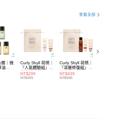
小企業銀行
台中商業銀行
N 新品上市
業銀行
遠東國際商業銀行
台灣）商業銀行
華泰商業銀行
業銀行
永豐商業銀行
功能
絲滑柔順
業銀行
遠東國際商業銀行
查看全部
業銀行
星展（台灣）商業銀行
業銀行
永豐商業銀行
功能
保濕滋潤
際商業銀行
中國信託商業銀行
業銀行
星展（台灣）商業銀行
天信用卡公司
列
└保濕滋潤
際商業銀行
中國信託商業銀行
分期
天信用卡公司
列
└絲滑柔順
你分期使用說明】
由台灣大哥大提供，台灣大哥大用戶可立即使用無須另外申請。
式選擇「大哥付你分期」，訂單成立後會自動跳轉到大哥付的交易
證手機門號後，選擇欲分期的期數、繳款截止日，確認付款後即
拉朵爾｜微
Curly Shyll 荷琇｜
Curly Shyll 荷琇｜
Curly Shyll 荷琇
。
華油
『人氣體驗組』贈
『深層修復組』贈
『舒緩旅行組』贈
棉麻收納袋
棉麻收納袋
棉麻收納袋
准額度、可分期數及費用金額請依後續交易確認頁面所載為準。
NT$299
NT$439
NT$369
立30分鐘內，如未前往確認交易或遇審核未通過，訂單將自動取
NT$399
NT$588
NT$479
付款
「轉專審核」未通過狀況，表示未達大哥付你分期系統評分，恕
5，滿NT$1,699(含以上)免運費
評估內容。
式說明】
家取貨
項不併入電信帳單，「大哥付你分期」於每月結算日後寄送繳費提
5，滿NT$1,699(含以上)免運費
訊連結打開帳單後，可選擇「超商條碼／台灣大直營門市／銀行轉
付／iPASS MONEY」等通路繳費。
付款
項】
5，滿NT$1,699(含以上)免運費
係由「台灣大哥大股份有限公司」（以下簡稱本公司）所提供，讓