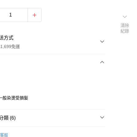
清除
紀錄
送方式
1,699免運
次付款
期付款
0 利率 每期
NT$533
21家銀行
一般染燙受損髮
0 利率 每期
NT$266
21家銀行
庫商業銀行
第一商業銀行
業銀行
彰化商業銀行
庫商業銀行
第一商業銀行
付款
業儲蓄銀行
台北富邦商業銀行
類 (6)
業銀行
彰化商業銀行
華商業銀行
兆豐國際商業銀行
業儲蓄銀行
台北富邦商業銀行
DS｜品牌總覽
MINDHUES｜莫荷蕬
小企業銀行
台中商業銀行
華商業銀行
兆豐國際商業銀行
客服
台灣）商業銀行
華泰商業銀行