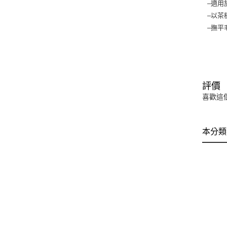
–適用
–以茶
–撫平
評價
喜歡這
本分類