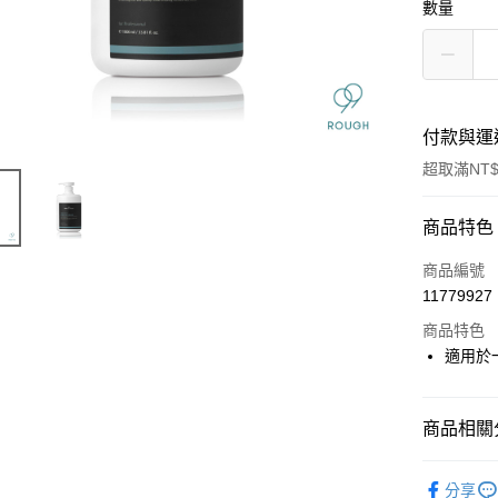
數量
付款與運
超取滿NT$
付款方式
商品特色
信用卡一
商品編號
11779927
信用卡分
商品特色
3 期 
適用於
6 期 
合作金
華南商
合作金
超商取貨
上海商
商品相關分
華南商
國泰世
LINE Pay
上海商
★ BRAN
臺灣中
國泰世
分享
匯豐（