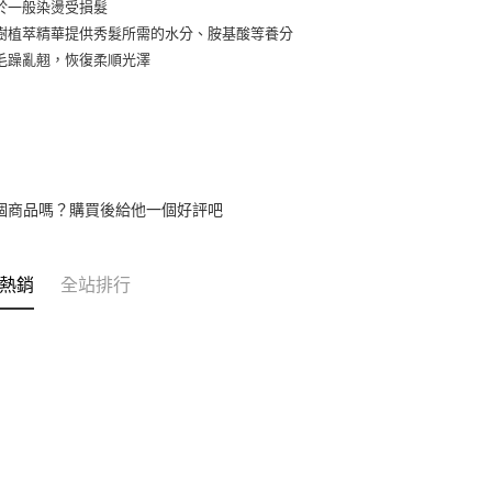
於一般染燙受損髮
用戶於交
付款後7-1
樹植萃精華提供秀髮所需的水分、胺基酸等養分
款買賣價
每筆NT$6
2.基於同
毛躁亂翹，恢復柔順光澤
資料（包
宅配
用，由本
3.完整用
每筆NT$8
宅配-離島
每筆NT$1
個商品嗎？購買後給他一個好評吧
熱銷
全站排行