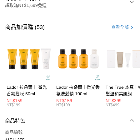
超取滿NT$1,699免運
付款方式
信用卡一次付款
商品加價購 (53)
查看全部
信用卡分期付款
3 期 0 利率 每期
NT$280
21家銀行
6 期 0 利率 每期
NT$140
21家銀行
合作金庫商業銀行
第一商業銀行
華南商業銀行
彰化商業銀行
合作金庫商業銀行
第一商業銀行
超商取貨付款
上海商業儲蓄銀行
台北富邦商業銀行
華南商業銀行
彰化商業銀行
國泰世華商業銀行
兆豐國際商業銀行
LINE Pay
上海商業儲蓄銀行
台北富邦商業銀行
臺灣中小企業銀行
台中商業銀行
國泰世華商業銀行
兆豐國際商業銀行
Lador 拉朵爾｜ 微光
Lador 拉朵爾｜微光香
The True 本真
匯豐（台灣）商業銀行
華泰商業銀行
Apple Pay
臺灣中小企業銀行
台中商業銀行
香氛髮膜 50ml
氛洗髮精 100ml
髮溫和美肌組
聯邦商業銀行
遠東國際商業銀行
匯豐（台灣）商業銀行
華泰商業銀行
NT$159
NT$159
NT$399
街口支付
元大商業銀行
永豐商業銀行
NT$199
NT$199
NT$499
聯邦商業銀行
遠東國際商業銀行
玉山商業銀行
星展（台灣）商業銀行
元大商業銀行
永豐商業銀行
悠遊付
台新國際商業銀行
中國信託商業銀行
玉山商業銀行
星展（台灣）商業銀行
商品特色
台灣樂天信用卡公司
台新國際商業銀行
中國信託商業銀行
大哥付你分期
商品編號
台灣樂天信用卡公司
相關說明
11541355