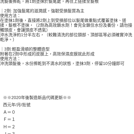
每筆NT$100
洗髮後擦乾，將1劑塗抹於髮尾處，再往上搓揉至髮根
｜2劑: 加強髮尾的滋潤感，強韌受損髮質為主
使用方法：
在塗抹1劑後，直接將2劑上到受損部位以髮尾做重點式覆蓋塗抹、搓
揉，髮根不塗抹，（2劑為高效鎖水劑！會完全鎖住水份及養份，請勿接
觸頭皮，會讓頭皮不透氣）
沖水洗淨約1分半左右，（較難清洗的部位頸部、頂部區等必須確實沖洗
乾淨。）
｜3劑:輕盈滑順的整體造型
附著在2劑中形成的皮膜上，高效保濕皮膜就此形成
使用方法：
沖洗頭髮後，水份擦乾到不滴水的狀態，塗抹3劑，停留10分鐘即可
※※2020年後製造新品代碼更新※※
西元年/月/批號
Ａ＝０
Ｆ＝１
Ｈ＝２