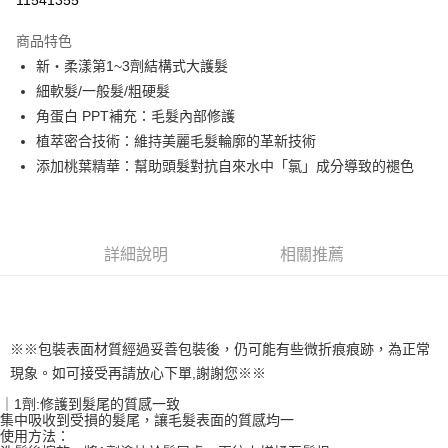
【大哥付你分期使用說明】
ATM付款
1.本服務由台灣大哥大提供，台灣大哥大用戶可立即使用無須另外申請。
商品特色
2.付款方式選擇「大哥付你分期」，訂單成立後會自動跳轉到大哥付的交易
流程，驗證手機門號後，選擇欲分期的期數、繳款截止日，確認付款後即完
新・柔漾第1~3劑結構式大護髮
運送方式
成交易。
細軟髮/一般髮/粗硬髮
3.實際核准額度、可分期數及費用金額請依後續交易確認頁面所載為準。
全家取貨付款
4.訂單成立30分鐘內，如未前往確認交易或遇審核未通過，訂單將自動取
角蛋白 PPT補充：毛髮內部修護
每筆NT$65，滿NT$1,699(含以上)免運費
消。如遇「轉專審核」未通過狀況，表示未達大哥付你分期系統評分，恕無
植萃密合技術：維持美麗毛髮輪廓的革新技術
法說明評估內容。
付款後全家取貨
添加桃葉精華：幫助頭髮對抗自來水中「氯」成分導致的褪色
【繳款方式說明】
1.分期款項不併入電信帳單，「大哥付你分期」於每月結算日後寄送繳費提
每筆NT$65，滿NT$1,699(含以上)免運費
醒簡訊。
2.透過簡訊連結打開帳單後，可選擇「超商條碼／台灣大直營門市／銀行轉
7-11取貨付款
帳／街口支付／iPASS MONEY」等通路繳費。
詳細說明
相關推薦
每筆NT$65，滿NT$1,699(含以上)免運費
【注意事項】
付款後7-11取貨
1.本服務係由「台灣大哥大股份有限公司」（以下簡稱本公司）所提供，讓
用戶於交易時，得透過本服務購買商品或服務，並由商店將買賣／分期付款
每筆NT$65，滿NT$1,699(含以上)免運費
買賣價金債權讓與本公司後，依約使用本公司帳單繳交帳款。
2.基於同意付款使用「大哥付你分期」之契約關係目的，商店將以您的個人
※※包裝表面材質經過妥善包裝後，仍可能有些微折痕痕跡，為正常
宅配
資料（包含姓名、電話或地址）提供予台灣大哥大進項蒐集、處理及利用，
現象。如可接受再請放心下單,謝謝您※※
由本公司與您本人進行分期帳單所需資料之確認、核對及更正。
每筆NT$80，滿NT$1,699(含以上)免運費
3.完整用戶服務條款，請詳閱以下連結：
https://oppay.tw/userRule
｜1劑:修護到髮尾的質感一致
集中吸收到受損的髮尾，讓毛髮表面的質感均一
宅配-離島
使用方法：