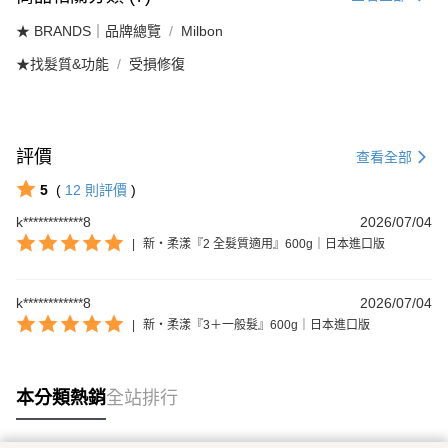
★ BRANDS｜品牌總覽
Milbon
★找髮質&功能
受損修復
評價
查看全部
5
(
12
則評價
)
k************8
2026/07/04
|
新・柔漾『2 全髮質適用』600g｜日本進口版
k************8
2026/07/04
|
新・柔漾『3＋一般髮』600g｜日本進口版
本分類熱銷
全站排行