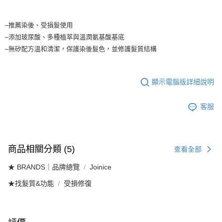
2.透過簡訊連結打開帳單後，可選擇「超商條碼／台灣大直營門市／銀行轉
7-11取貨付款
帳／街口支付／iPASS MONEY」等通路繳費。
–推薦染後、受損髮使用
每筆NT$65，滿NT$1,699(含以上)免運費
【注意事項】
–添加玻尿酸、多種植萃與溫潤氨基酸基底
付款後7-11取貨
1.本服務係由「台灣大哥大股份有限公司」（以下簡稱本公司）所提供，讓
–無矽配方溫和清潔，保護染後髮色，並修護髮質結構
用戶於交易時，得透過本服務購買商品或服務，並由商店將買賣／分期付款
每筆NT$65，滿NT$1,699(含以上)免運費
買賣價金債權讓與本公司後，依約使用本公司帳單繳交帳款。
2.基於同意付款使用「大哥付你分期」之契約關係目的，商店將以您的個人
宅配
資料（包含姓名、電話或地址）提供予台灣大哥大進項蒐集、處理及利用，
顯示電腦版詳細說明
由本公司與您本人進行分期帳單所需資料之確認、核對及更正。
每筆NT$80，滿NT$1,699(含以上)免運費
3.完整用戶服務條款，請詳閱以下連結：
https://oppay.tw/userRule
客服
宅配-離島
每筆NT$100
商品相關分類 (5)
查看全部
★ BRANDS｜品牌總覽
Joinice
★找髮質&功能
受損修復