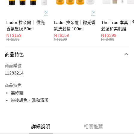
華南商業銀行
彰化商業銀行
合作金庫商業銀行
第一商業銀行
超商取貨付款
上海商業儲蓄銀行
台北富邦商業銀行
華南商業銀行
彰化商業銀行
國泰世華商業銀行
兆豐國際商業銀行
LINE Pay
上海商業儲蓄銀行
台北富邦商業銀行
臺灣中小企業銀行
台中商業銀行
國泰世華商業銀行
兆豐國際商業銀行
Lador 拉朵爾｜ 微光
Lador 拉朵爾｜微光香
The True 本真
匯豐（台灣）商業銀行
華泰商業銀行
Apple Pay
臺灣中小企業銀行
台中商業銀行
香氛髮膜 50ml
氛洗髮精 100ml
髮溫和美肌組
聯邦商業銀行
遠東國際商業銀行
匯豐（台灣）商業銀行
華泰商業銀行
NT$159
NT$159
NT$399
街口支付
元大商業銀行
永豐商業銀行
NT$199
NT$199
NT$499
聯邦商業銀行
遠東國際商業銀行
玉山商業銀行
星展（台灣）商業銀行
元大商業銀行
永豐商業銀行
悠遊付
台新國際商業銀行
中國信託商業銀行
玉山商業銀行
星展（台灣）商業銀行
商品特色
台灣樂天信用卡公司
台新國際商業銀行
中國信託商業銀行
大哥付你分期
商品編號
台灣樂天信用卡公司
相關說明
11283214
【大哥付你分期使用說明】
ATM付款
1.本服務由台灣大哥大提供，台灣大哥大用戶可立即使用無須另外申請。
商品特色
2.付款方式選擇「大哥付你分期」，訂單成立後會自動跳轉到大哥付的交易
流程，驗證手機門號後，選擇欲分期的期數、繳款截止日，確認付款後即完
無矽靈
運送方式
成交易。
染後護色、溫和清潔
3.實際核准額度、可分期數及費用金額請依後續交易確認頁面所載為準。
全家取貨付款
4.訂單成立30分鐘內，如未前往確認交易或遇審核未通過，訂單將自動取
每筆NT$65，滿NT$1,699(含以上)免運費
消。如遇「轉專審核」未通過狀況，表示未達大哥付你分期系統評分，恕無
法說明評估內容。
付款後全家取貨
【繳款方式說明】
詳細說明
相關推薦
1.分期款項不併入電信帳單，「大哥付你分期」於每月結算日後寄送繳費提
每筆NT$65，滿NT$1,699(含以上)免運費
醒簡訊。