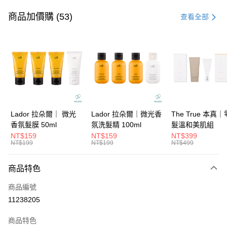
信用卡一次付款
商品加價購 (53)
查看全部
信用卡分期付款
3 期 0 利率 每期
NT$1,016
21家銀行
6 期 0 利率 每期
NT$508
21家銀行
合作金庫商業銀行
第一商業銀行
華南商業銀行
彰化商業銀行
合作金庫商業銀行
第一商業銀行
超商取貨付款
上海商業儲蓄銀行
台北富邦商業銀行
華南商業銀行
彰化商業銀行
國泰世華商業銀行
兆豐國際商業銀行
LINE Pay
上海商業儲蓄銀行
台北富邦商業銀行
臺灣中小企業銀行
台中商業銀行
國泰世華商業銀行
兆豐國際商業銀行
Lador 拉朵爾｜ 微光
Lador 拉朵爾｜微光香
The True 本真
匯豐（台灣）商業銀行
華泰商業銀行
Apple Pay
臺灣中小企業銀行
台中商業銀行
香氛髮膜 50ml
氛洗髮精 100ml
髮溫和美肌組
聯邦商業銀行
遠東國際商業銀行
匯豐（台灣）商業銀行
華泰商業銀行
NT$159
NT$159
NT$399
街口支付
元大商業銀行
永豐商業銀行
NT$199
NT$199
NT$499
聯邦商業銀行
遠東國際商業銀行
玉山商業銀行
星展（台灣）商業銀行
元大商業銀行
永豐商業銀行
悠遊付
台新國際商業銀行
中國信託商業銀行
玉山商業銀行
星展（台灣）商業銀行
商品特色
台灣樂天信用卡公司
台新國際商業銀行
中國信託商業銀行
大哥付你分期
商品編號
台灣樂天信用卡公司
相關說明
11238205
【大哥付你分期使用說明】
ATM付款
1.本服務由台灣大哥大提供，台灣大哥大用戶可立即使用無須另外申請。
商品特色
2.付款方式選擇「大哥付你分期」，訂單成立後會自動跳轉到大哥付的交易