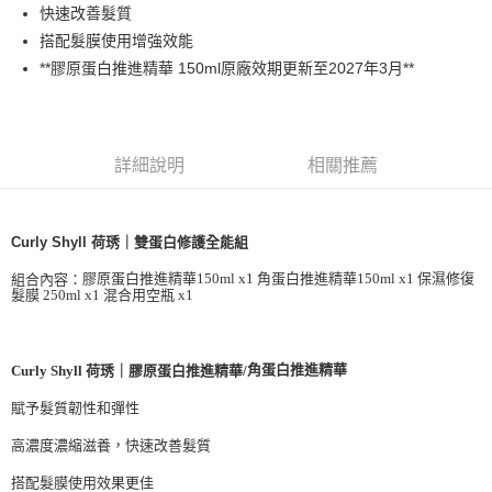
流程，驗證手機門號後，選擇欲分期的期數、繳款截止日，確認付款後即完
快速改善髮質
運送方式
成交易。
搭配髮膜使用增強效能
3.實際核准額度、可分期數及費用金額請依後續交易確認頁面所載為準。
全家取貨付款
4.訂單成立30分鐘內，如未前往確認交易或遇審核未通過，訂單將自動取
**膠原蛋白推進精華 150ml原廠效期更新至2027年3月**
每筆NT$65，滿NT$1,699(含以上)免運費
消。如遇「轉專審核」未通過狀況，表示未達大哥付你分期系統評分，恕無
法說明評估內容。
付款後全家取貨
【繳款方式說明】
1.分期款項不併入電信帳單，「大哥付你分期」於每月結算日後寄送繳費提
每筆NT$65，滿NT$1,699(含以上)免運費
醒簡訊。
詳細說明
相關推薦
2.透過簡訊連結打開帳單後，可選擇「超商條碼／台灣大直營門市／銀行轉
7-11取貨付款
帳／街口支付／iPASS MONEY」等通路繳費。
每筆NT$65，滿NT$1,699(含以上)免運費
Curly Shyll 荷琇｜雙蛋白修護全能組
【注意事項】
付款後7-11取貨
1.本服務係由「台灣大哥大股份有限公司」（以下簡稱本公司）所提供，讓
膠原蛋白推進精華150ml x1 角蛋白推進精華150ml x1 保濕修復
組合內容：
用戶於交易時，得透過本服務購買商品或服務，並由商店將買賣／分期付款
每筆NT$65，滿NT$1,699(含以上)免運費
髮膜 250ml x1 混合用空瓶 x1
買賣價金債權讓與本公司後，依約使用本公司帳單繳交帳款。
2.基於同意付款使用「大哥付你分期」之契約關係目的，商店將以您的個人
宅配
資料（包含姓名、電話或地址）提供予台灣大哥大進項蒐集、處理及利用，
由本公司與您本人進行分期帳單所需資料之確認、核對及更正。
每筆NT$80，滿NT$1,699(含以上)免運費
角蛋白推進精華
Curly Shyll 荷琇｜膠原蛋白推進精華/
3.完整用戶服務條款，請詳閱以下連結：
https://oppay.tw/userRule
宅配-離島
賦予髮質韌性和彈性
每筆NT$100
高濃度濃縮滋養，快速改善髮質
搭配髮膜使用效果更佳