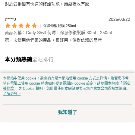
對於受損髮有快速的修護功能，頭髮吸收有感
t*****0
2025/03/22
|
保濕修復髮膜 250ml
商品名稱：Curly Shyll 荷琇｜保濕修復髮膜 30ml｜250ml
第一次使用他們家的產品，很好用，值得信賴的品牌
本分類熱銷
全站排行
本網站中使用 cookie，欲查詢有關本網站使用 cookie 方式之詳情，及若您不希
熱門標籤
望在電腦上使用 cookie 時應如何變更電腦的 cookie 設定，請參閱本網站「
隱私
權條款
」之 Cookie 聲明。您繼續使用本網站即表示您同意本公司得按本網站使
用條款之 Cookie 聲明使用 cookie。
了解更多 >
我知道了