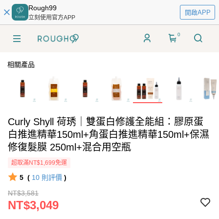
Rough99
開啟APP
立刻使用官方APP
0
相關產品
Curly Shyll 荷琇｜雙蛋白修護全能組：膠原蛋
白推進精華150ml+角蛋白推進精華150ml+保濕
修復髮膜 250ml+混合用空瓶
超取滿NT$1,699免運
5
(
10
則評價
)
NT$3,581
NT$3,049