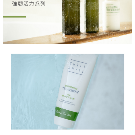
由本公司與您本人進行分期帳單所需資料之確認、核對及更正。
每筆NT$80，滿NT$1,699(含以上)免運費
3.完整用戶服務條款，請詳閱以下連結：
https://oppay.tw/userRule
宅配-離島
每筆NT$100