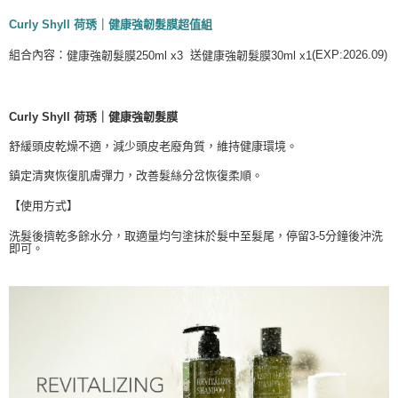
玉山商業銀行
星展（台灣）商業銀行
台灣樂天信用卡公司
台新國際商業銀行
中國信託商業銀行
大哥付你分期
Curly Shyll 荷琇｜
健康強韌髮膜超值組
台灣樂天信用卡公司
相關說明
(EXP:2026.09)
組合內容：
送
健康強韌髮膜250ml x3
健康強韌髮膜
30ml x1
【大哥付你分期使用說明】
ATM付款
1.本服務由台灣大哥大提供，台灣大哥大用戶可立即使用無須另外申請。
2.付款方式選擇「大哥付你分期」，訂單成立後會自動跳轉到大哥付的交易
流程，驗證手機門號後，選擇欲分期的期數、繳款截止日，確認付款後即完
Curly Shyll 荷琇｜健康強韌髮膜
運送方式
成交易。
3.實際核准額度、可分期數及費用金額請依後續交易確認頁面所載為準。
舒緩頭皮乾燥不適，減少頭皮老廢角質，維持健康環境。
全家取貨付款
4.訂單成立30分鐘內，如未前往確認交易或遇審核未通過，訂單將自動取
每筆NT$65，滿NT$1,699(含以上)免運費
鎮定清爽恢復肌膚彈力，改善髮絲分岔恢復柔順。
消。如遇「轉專審核」未通過狀況，表示未達大哥付你分期系統評分，恕無
法說明評估內容。
【使用方式】
付款後全家取貨
【繳款方式說明】
1.分期款項不併入電信帳單，「大哥付你分期」於每月結算日後寄送繳費提
每筆NT$65，滿NT$1,699(含以上)免運費
洗髮後擠乾多餘水分，取適量均勻塗抹於髮中至髮尾，停留3-5分鐘後沖洗
醒簡訊。
即可。
2.透過簡訊連結打開帳單後，可選擇「超商條碼／台灣大直營門市／銀行轉
7-11取貨付款
帳／街口支付／iPASS MONEY」等通路繳費。
每筆NT$65，滿NT$1,699(含以上)免運費
【注意事項】
付款後7-11取貨
1.本服務係由「台灣大哥大股份有限公司」（以下簡稱本公司）所提供，讓
用戶於交易時，得透過本服務購買商品或服務，並由商店將買賣／分期付款
每筆NT$65，滿NT$1,699(含以上)免運費
買賣價金債權讓與本公司後，依約使用本公司帳單繳交帳款。
2.基於同意付款使用「大哥付你分期」之契約關係目的，商店將以您的個人
宅配
資料（包含姓名、電話或地址）提供予台灣大哥大進項蒐集、處理及利用，