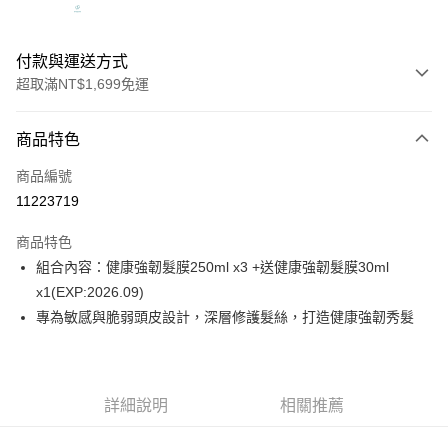
付款與運送方式
超取滿NT$1,699免運
付款方式
商品特色
信用卡一次付款
商品編號
信用卡分期付款
11223719
3 期 0 利率 每期
NT$864
21家銀行
商品特色
6 期 0 利率 每期
NT$432
21家銀行
合作金庫商業銀行
第一商業銀行
組合內容：健康強韌髮膜250ml x3 +送健康強韌髮膜30ml
華南商業銀行
彰化商業銀行
合作金庫商業銀行
第一商業銀行
超商取貨付款
x1(EXP:2026.09)
上海商業儲蓄銀行
台北富邦商業銀行
華南商業銀行
彰化商業銀行
國泰世華商業銀行
兆豐國際商業銀行
專為敏感與脆弱頭皮設計，深層修護髮絲，打造健康強韌秀髮
LINE Pay
上海商業儲蓄銀行
台北富邦商業銀行
臺灣中小企業銀行
台中商業銀行
國泰世華商業銀行
兆豐國際商業銀行
匯豐（台灣）商業銀行
華泰商業銀行
Apple Pay
臺灣中小企業銀行
台中商業銀行
聯邦商業銀行
遠東國際商業銀行
匯豐（台灣）商業銀行
華泰商業銀行
街口支付
元大商業銀行
永豐商業銀行
詳細說明
相關推薦
聯邦商業銀行
遠東國際商業銀行
玉山商業銀行
星展（台灣）商業銀行
元大商業銀行
永豐商業銀行
悠遊付
台新國際商業銀行
中國信託商業銀行