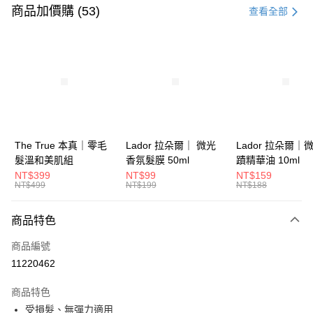
信用卡一次付款
商品加價購 (53)
查看全部
信用卡分期付款
3 期 0 利率 每期
NT$266
21家銀行
6 期 0 利率 每期
NT$133
21家銀行
合作金庫商業銀行
第一商業銀行
華南商業銀行
彰化商業銀行
合作金庫商業銀行
第一商業銀行
超商取貨付款
上海商業儲蓄銀行
台北富邦商業銀行
華南商業銀行
彰化商業銀行
國泰世華商業銀行
兆豐國際商業銀行
LINE Pay
上海商業儲蓄銀行
台北富邦商業銀行
臺灣中小企業銀行
台中商業銀行
國泰世華商業銀行
兆豐國際商業銀行
The True 本真｜零毛
Lador 拉朵爾｜ 微光
Lador 拉朵爾｜
匯豐（台灣）商業銀行
華泰商業銀行
Apple Pay
臺灣中小企業銀行
台中商業銀行
髮溫和美肌組
香氛髮膜 50ml
蹟精華油 10ml
聯邦商業銀行
遠東國際商業銀行
匯豐（台灣）商業銀行
華泰商業銀行
NT$399
NT$99
NT$159
街口支付
元大商業銀行
永豐商業銀行
NT$499
NT$199
NT$188
聯邦商業銀行
遠東國際商業銀行
玉山商業銀行
星展（台灣）商業銀行
元大商業銀行
永豐商業銀行
悠遊付
台新國際商業銀行
中國信託商業銀行
玉山商業銀行
星展（台灣）商業銀行
商品特色
台灣樂天信用卡公司
台新國際商業銀行
中國信託商業銀行
大哥付你分期
商品編號
台灣樂天信用卡公司
相關說明
11220462
【大哥付你分期使用說明】
ATM付款
1.本服務由台灣大哥大提供，台灣大哥大用戶可立即使用無須另外申請。
商品特色
2.付款方式選擇「大哥付你分期」，訂單成立後會自動跳轉到大哥付的交易
流程，驗證手機門號後，選擇欲分期的期數、繳款截止日，確認付款後即完
受損髮、無彈力適用
運送方式