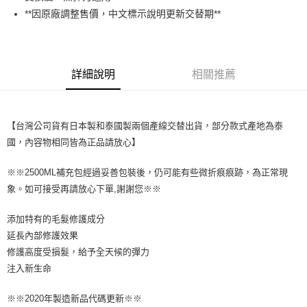
成交易。
**因原廠調整售價，中文標示說明更新交替期**
3.實際核准額度、可分期數及費用金額請依後續交易確認頁面所載為準。
全家取貨付款
4.訂單成立30分鐘內，如未前往確認交易或遇審核未通過，訂單將自動取
每筆NT$65，滿NT$1,699(含以上)免運費
消。如遇「轉專審核」未通過狀況，表示未達大哥付你分期系統評分，恕無
法說明評估內容。
付款後全家取貨
【繳款方式說明】
詳細說明
相關推薦
1.分期款項不併入電信帳單，「大哥付你分期」於每月結算日後寄送繳費提
每筆NT$65，滿NT$1,699(含以上)免運費
醒簡訊。
2.透過簡訊連結打開帳單後，可選擇「超商條碼／台灣大直營門市／銀行轉
7-11取貨付款
帳／街口支付／iPASS MONEY」等通路繳費。
【台灣公司貨有日本製和泰國製兩個產線交替出貨，部分款式產地為泰
每筆NT$65，滿NT$1,699(含以上)免運費
【注意事項】
國，內容物相同皆為正品請放心】
付款後7-11取貨
1.本服務係由「台灣大哥大股份有限公司」（以下簡稱本公司）所提供，讓
用戶於交易時，得透過本服務購買商品或服務，並由商店將買賣／分期付款
每筆NT$65，滿NT$1,699(含以上)免運費
※※2500ML補充包經過妥善包裝後，仍可能有些微折痕痕跡，為正常現
買賣價金債權讓與本公司後，依約使用本公司帳單繳交帳款。
象。如可接受再請放心下單,謝謝您※※
2.基於同意付款使用「大哥付你分期」之契約關係目的，商店將以您的個人
宅配
資料（包含姓名、電話或地址）提供予台灣大哥大進項蒐集、處理及利用，
由本公司與您本人進行分期帳單所需資料之確認、核對及更正。
每筆NT$80，滿NT$1,699(含以上)免運費
添加特有的毛髮修護成分
3.完整用戶服務條款，請詳閱以下連結：
https://oppay.tw/userRule
延長內部修護效果
宅配-離島
修護高度受損髮，給予全天候的彈力
每筆NT$100
注入新生命
※※2020年製造新品代碼更新※※