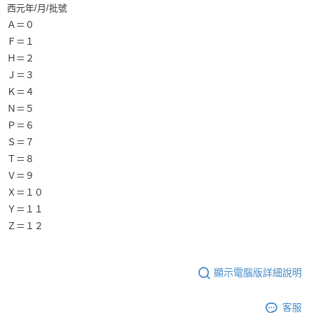
西元年/月/批號
Ａ＝０
Ｆ＝１
Ｈ＝２
Ｊ＝３
Ｋ＝４
Ｎ＝５
Ｐ＝６
Ｓ＝７
Ｔ＝８
Ｖ＝９
Ｘ＝１０
Ｙ＝１１
Ｚ＝１２
顯示電腦版詳細說明
客服