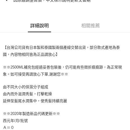
3.實際核准額度、可分期數及費用金額請依後續交易確認頁面所載為準。
全家取貨付款
4.訂單成立30分鐘內，如未前往確認交易或遇審核未通過，訂單將自動取
每筆NT$65，滿NT$1,699(含以上)免運費
消。如遇「轉專審核」未通過狀況，表示未達大哥付你分期系統評分，恕無
法說明評估內容。
付款後全家取貨
【繳款方式說明】
詳細說明
相關推薦
1.分期款項不併入電信帳單，「大哥付你分期」於每月結算日後寄送繳費提
每筆NT$65，滿NT$1,699(含以上)免運費
醒簡訊。
2.透過簡訊連結打開帳單後，可選擇「超商條碼／台灣大直營門市／銀行轉
7-11取貨付款
帳／街口支付／iPASS MONEY」等通路繳費。
【台灣公司貨有日本製和泰國製兩個產線交替出貨，部分款式產地為泰
每筆NT$65，滿NT$1,699(含以上)免運費
【注意事項】
國，內容物相同皆為正品請放心】
付款後7-11取貨
1.本服務係由「台灣大哥大股份有限公司」（以下簡稱本公司）所提供，讓
用戶於交易時，得透過本服務購買商品或服務，並由商店將買賣／分期付款
每筆NT$65，滿NT$1,699(含以上)免運費
※※2500ML補充包經過妥善包裝後，仍可能有些微折痕痕跡，為正常現
買賣價金債權讓與本公司後，依約使用本公司帳單繳交帳款。
象。如可接受再請放心下單,謝謝您※※
2.基於同意付款使用「大哥付你分期」之契約關係目的，商店將以您的個人
宅配
資料（包含姓名、電話或地址）提供予台灣大哥大進項蒐集、處理及利用，
由本公司與您本人進行分期帳單所需資料之確認、核對及更正。
每筆NT$80，滿NT$1,699(含以上)免運費
由不同大小的保濕分子組成
3.完整用戶服務條款，請詳閱以下連結：
https://oppay.tw/userRule
由內而外滋潤秀髮，打擊乾燥
宅配-離島
延伸至髮尾水潤集中，使秀髮持續亮麗
每筆NT$100
※※2020年製造新品代碼更新※※
西元年/月/批號
Ａ＝０