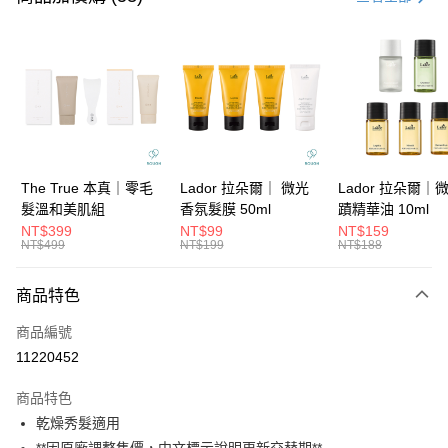
信用卡分期付款
3 期 0 利率 每期
NT$193
21家銀行
6 期 0 利率 每期
NT$96
21家銀行
合作金庫商業銀行
第一商業銀行
華南商業銀行
彰化商業銀行
合作金庫商業銀行
第一商業銀行
超商取貨付款
上海商業儲蓄銀行
台北富邦商業銀行
華南商業銀行
彰化商業銀行
國泰世華商業銀行
兆豐國際商業銀行
LINE Pay
上海商業儲蓄銀行
台北富邦商業銀行
臺灣中小企業銀行
台中商業銀行
國泰世華商業銀行
兆豐國際商業銀行
The True 本真｜零毛
Lador 拉朵爾｜ 微光
Lador 拉朵爾｜
匯豐（台灣）商業銀行
華泰商業銀行
Apple Pay
臺灣中小企業銀行
台中商業銀行
髮溫和美肌組
香氛髮膜 50ml
蹟精華油 10ml
聯邦商業銀行
遠東國際商業銀行
匯豐（台灣）商業銀行
華泰商業銀行
NT$399
NT$99
NT$159
街口支付
元大商業銀行
永豐商業銀行
NT$499
NT$199
NT$188
聯邦商業銀行
遠東國際商業銀行
玉山商業銀行
星展（台灣）商業銀行
元大商業銀行
永豐商業銀行
悠遊付
台新國際商業銀行
中國信託商業銀行
玉山商業銀行
星展（台灣）商業銀行
商品特色
台灣樂天信用卡公司
台新國際商業銀行
中國信託商業銀行
大哥付你分期
商品編號
台灣樂天信用卡公司
相關說明
11220452
【大哥付你分期使用說明】
ATM付款
1.本服務由台灣大哥大提供，台灣大哥大用戶可立即使用無須另外申請。
商品特色
2.付款方式選擇「大哥付你分期」，訂單成立後會自動跳轉到大哥付的交易
流程，驗證手機門號後，選擇欲分期的期數、繳款截止日，確認付款後即完
乾燥秀髮適用
運送方式
成交易。
**因原廠調整售價，中文標示說明更新交替期**