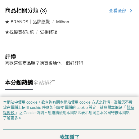
商品相關分類 (3)
查看全部
★ BRANDS｜品牌總覽
Milbon
★找髮質&功能
受損修復
評價
喜歡這個商品嗎？購買後給他一個好評吧
本分類熱銷
全站排行
本網站中使用 cookie，欲查詢有關本網站使用 cookie 方式之詳情，及若您不希
熱門標籤
望在電腦上使用 cookie 時應如何變更電腦的 cookie 設定，請參閱本網站「
隱私
權條款
」之 Cookie 聲明。您繼續使用本網站即表示您同意本公司得按本網站使
用條款之 Cookie 聲明使用 cookie。
了解更多 >
我知道了