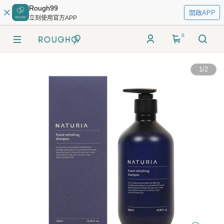
Rough99
開啟APP
立刻使用官方APP
0
1
/
2