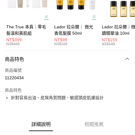
華南商業銀行
彰化商業銀行
合作金庫商業銀行
第一商業銀行
超商取貨付款
上海商業儲蓄銀行
台北富邦商業銀行
華南商業銀行
彰化商業銀行
國泰世華商業銀行
兆豐國際商業銀行
LINE Pay
上海商業儲蓄銀行
台北富邦商業銀行
臺灣中小企業銀行
台中商業銀行
國泰世華商業銀行
兆豐國際商業銀行
The True 本真｜零毛
Lador 拉朵爾｜ 微光
Lador 拉朵爾｜
匯豐（台灣）商業銀行
華泰商業銀行
Apple Pay
臺灣中小企業銀行
台中商業銀行
髮溫和美肌組
香氛髮膜 50ml
蹟精華油 10ml
聯邦商業銀行
遠東國際商業銀行
匯豐（台灣）商業銀行
華泰商業銀行
NT$399
NT$99
NT$159
街口支付
元大商業銀行
永豐商業銀行
NT$499
NT$199
NT$188
聯邦商業銀行
遠東國際商業銀行
玉山商業銀行
星展（台灣）商業銀行
元大商業銀行
永豐商業銀行
悠遊付
台新國際商業銀行
中國信託商業銀行
玉山商業銀行
星展（台灣）商業銀行
商品特色
台灣樂天信用卡公司
台新國際商業銀行
中國信託商業銀行
大哥付你分期
商品編號
台灣樂天信用卡公司
相關說明
11220434
【大哥付你分期使用說明】
ATM付款
1.本服務由台灣大哥大提供，台灣大哥大用戶可立即使用無須另外申請。
商品特色
2.付款方式選擇「大哥付你分期」，訂單成立後會自動跳轉到大哥付的交易
流程，驗證手機門號後，選擇欲分期的期數、繳款截止日，確認付款後即完
針對容易出油、皮屑角質問題、敏感頭皮肌膚設計
運送方式
成交易。
3.實際核准額度、可分期數及費用金額請依後續交易確認頁面所載為準。
全家取貨付款
4.訂單成立30分鐘內，如未前往確認交易或遇審核未通過，訂單將自動取
每筆NT$65，滿NT$1,699(含以上)免運費
消。如遇「轉專審核」未通過狀況，表示未達大哥付你分期系統評分，恕無
法說明評估內容。
詳細說明
相關推薦
付款後全家取貨
【繳款方式說明】
1.分期款項不併入電信帳單，「大哥付你分期」於每月結算日後寄送繳費提