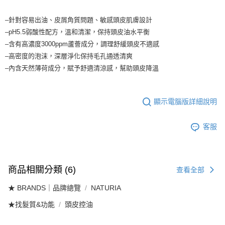
每筆NT$65，滿NT$1,699(含以上)免運費
醒簡訊。
2.透過簡訊連結打開帳單後，可選擇「超商條碼／台灣大直營門市／銀行轉
7-11取貨付款
–針對容易出油、皮屑角質問題、敏感頭皮肌膚設計
帳／街口支付／iPASS MONEY」等通路繳費。
–pH5.5弱酸性配方，溫和清潔，保持頭皮油水平衡
每筆NT$65，滿NT$1,699(含以上)免運費
【注意事項】
–含有高濃度3000ppm蘆薈成分，調理舒緩頭皮不適感
付款後7-11取貨
1.本服務係由「台灣大哥大股份有限公司」（以下簡稱本公司）所提供，讓
–高密度的泡沫，深層淨化保持毛孔通透清爽
用戶於交易時，得透過本服務購買商品或服務，並由商店將買賣／分期付款
每筆NT$65，滿NT$1,699(含以上)免運費
–內含天然薄荷成分，賦予舒適清涼感，幫助頭皮降溫
買賣價金債權讓與本公司後，依約使用本公司帳單繳交帳款。
2.基於同意付款使用「大哥付你分期」之契約關係目的，商店將以您的個人
宅配
資料（包含姓名、電話或地址）提供予台灣大哥大進項蒐集、處理及利用，
由本公司與您本人進行分期帳單所需資料之確認、核對及更正。
每筆NT$80，滿NT$1,699(含以上)免運費
顯示電腦版詳細說明
3.完整用戶服務條款，請詳閱以下連結：
https://oppay.tw/userRule
宅配-離島
客服
每筆NT$100
商品相關分類 (6)
查看全部
★ BRANDS｜品牌總覽
NATURIA
★找髮質&功能
頭皮控油