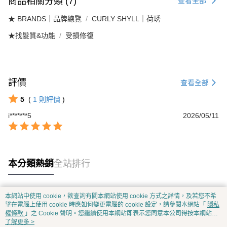
商品相關分類 (7)
查看全部
★ BRANDS｜品牌總覽
CURLY SHYLL｜荷琇
★找髮質&功能
受損修復
評價
查看全部
5
(
1
則評價
)
i*******5
2026/05/11
本分類熱銷
全站排行
本網站中使用 cookie，欲查詢有關本網站使用 cookie 方式之詳情，及若您不希
熱門標籤
望在電腦上使用 cookie 時應如何變更電腦的 cookie 設定，請參閱本網站「
隱私
權條款
」之 Cookie 聲明。您繼續使用本網站即表示您同意本公司得按本網站使
用條款之 Cookie 聲明使用 cookie。
了解更多 >