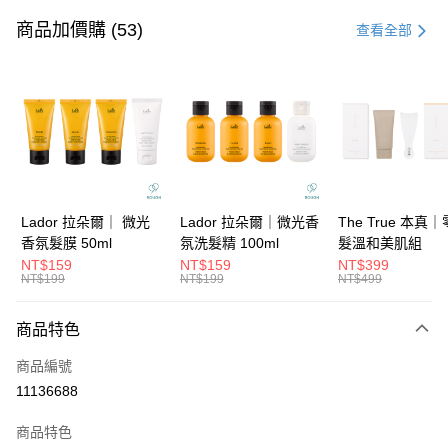
信用卡一次付款
商品加價購 (53)
查看全部
信用卡分期付款
3 期 0 利率 每期
NT$266
21家銀行
6 期 0 利率 每期
NT$133
21家銀行
合作金庫商業銀行
第一商業銀行
華南商業銀行
彰化商業銀行
合作金庫商業銀行
第一商業銀行
超商取貨付款
上海商業儲蓄銀行
台北富邦商業銀行
華南商業銀行
彰化商業銀行
國泰世華商業銀行
兆豐國際商業銀行
LINE Pay
上海商業儲蓄銀行
台北富邦商業銀行
臺灣中小企業銀行
台中商業銀行
國泰世華商業銀行
兆豐國際商業銀行
Lador 拉朵爾｜ 微光
Lador 拉朵爾｜微光香
The True 本真
匯豐（台灣）商業銀行
華泰商業銀行
Apple Pay
臺灣中小企業銀行
台中商業銀行
香氛髮膜 50ml
氛洗髮精 100ml
髮溫和美肌組
聯邦商業銀行
遠東國際商業銀行
匯豐（台灣）商業銀行
華泰商業銀行
NT$159
NT$159
NT$399
街口支付
元大商業銀行
永豐商業銀行
NT$199
NT$199
NT$499
聯邦商業銀行
遠東國際商業銀行
玉山商業銀行
星展（台灣）商業銀行
元大商業銀行
永豐商業銀行
悠遊付
台新國際商業銀行
中國信託商業銀行
玉山商業銀行
星展（台灣）商業銀行
商品特色
台灣樂天信用卡公司
台新國際商業銀行
中國信託商業銀行
大哥付你分期
商品編號
台灣樂天信用卡公司
相關說明
11136688
【大哥付你分期使用說明】
ATM付款
1.本服務由台灣大哥大提供，台灣大哥大用戶可立即使用無須另外申請。
商品特色
2.付款方式選擇「大哥付你分期」，訂單成立後會自動跳轉到大哥付的交易