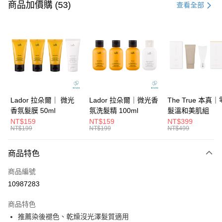
信用卡一次付款
商品加價購 (53)
查看全部
信用卡分期付款
3 期 0 利率 每期
NT$79
21家銀行
6 期 0 利率 每期
NT$39
21家銀行
合作金庫商業銀行
第一商業銀行
華南商業銀行
彰化商業銀行
合作金庫商業銀行
第一商業銀行
超商取貨付款
上海商業儲蓄銀行
台北富邦商業銀行
華南商業銀行
彰化商業銀行
國泰世華商業銀行
兆豐國際商業銀行
LINE Pay
上海商業儲蓄銀行
台北富邦商業銀行
臺灣中小企業銀行
台中商業銀行
國泰世華商業銀行
兆豐國際商業銀行
Lador 拉朵爾｜ 微光
Lador 拉朵爾｜微光香
The True 本真
匯豐（台灣）商業銀行
華泰商業銀行
Apple Pay
臺灣中小企業銀行
台中商業銀行
香氛髮膜 50ml
氛洗髮精 100ml
髮溫和美肌組
聯邦商業銀行
遠東國際商業銀行
匯豐（台灣）商業銀行
華泰商業銀行
NT$159
NT$159
NT$399
街口支付
元大商業銀行
永豐商業銀行
NT$199
NT$199
NT$499
聯邦商業銀行
遠東國際商業銀行
玉山商業銀行
星展（台灣）商業銀行
元大商業銀行
永豐商業銀行
悠遊付
台新國際商業銀行
中國信託商業銀行
玉山商業銀行
星展（台灣）商業銀行
商品特色
台灣樂天信用卡公司
台新國際商業銀行
中國信託商業銀行
大哥付你分期
商品編號
台灣樂天信用卡公司
相關說明
10987283
【大哥付你分期使用說明】
ATM付款
1.本服務由台灣大哥大提供，台灣大哥大用戶可立即使用無須另外申請。
商品特色
2.付款方式選擇「大哥付你分期」，訂單成立後會自動跳轉到大哥付的交易
流程，驗證手機門號後，選擇欲分期的期數、繳款截止日，確認付款後即完
推薦染後褪色、乾燥沒光澤髮質適用
運送方式
成交易。