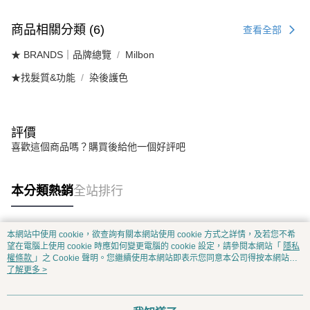
商品相關分類 (6)
查看全部
★ BRANDS｜品牌總覽
Milbon
★找髮質&功能
染後護色
評價
喜歡這個商品嗎？購買後給他一個好評吧
本分類熱銷
全站排行
本網站中使用 cookie，欲查詢有關本網站使用 cookie 方式之詳情，及若您不希
熱門標籤
望在電腦上使用 cookie 時應如何變更電腦的 cookie 設定，請參閱本網站「
隱私
權條款
」之 Cookie 聲明。您繼續使用本網站即表示您同意本公司得按本網站使
用條款之 Cookie 聲明使用 cookie。
了解更多 >