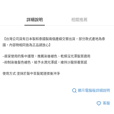
3.實際核准額度、可分期數及費用金額請依後續交易確認頁面所載為準。
全家取貨付款
4.訂單成立30分鐘內，如未前往確認交易或遇審核未通過，訂單將自動取
每筆NT$65，滿NT$1,699(含以上)免運費
消。如遇「轉專審核」未通過狀況，表示未達大哥付你分期系統評分，恕無
法說明評估內容。
詳細說明
相關推薦
付款後全家取貨
【繳款方式說明】
1.分期款項不併入電信帳單，「大哥付你分期」於每月結算日後寄送繳費提
每筆NT$65，滿NT$1,699(含以上)免運費
醒簡訊。
2.透過簡訊連結打開帳單後，可選擇「超商條碼／台灣大直營門市／銀行轉
7-11取貨付款
【台灣公司貨有日本製和泰國製兩個產線交替出貨，部分款式產地為泰
帳／街口支付／iPASS MONEY」等通路繳費。
國，內容物相同皆為正品請放心】
每筆NT$65，滿NT$1,699(含以上)免運費
【注意事項】
付款後7-11取貨
1.本服務係由「台灣大哥大股份有限公司」（以下簡稱本公司）所提供，讓
–居家使用的集中護理，推薦染後褪色、乾燥沒光澤髮質適用
用戶於交易時，得透過本服務購買商品或服務，並由商店將買賣／分期付款
每筆NT$65，滿NT$1,699(含以上)免運費
–抑制染後髮色褪色，給予水潤光澤感，維持沙龍保養質感
買賣價金債權讓與本公司後，依約使用本公司帳單繳交帳款。
2.基於同意付款使用「大哥付你分期」之契約關係目的，商店將以您的個人
宅配
資料（包含姓名、電話或地址）提供予台灣大哥大進項蒐集、處理及利用，
使用方式:塗抹於髮中至髮尾搓揉後沖淨
由本公司與您本人進行分期帳單所需資料之確認、核對及更正。
每筆NT$80，滿NT$1,699(含以上)免運費
3.完整用戶服務條款，請詳閱以下連結：
https://oppay.tw/userRule
宅配-離島
顯示電腦版詳細說明
每筆NT$100
客服