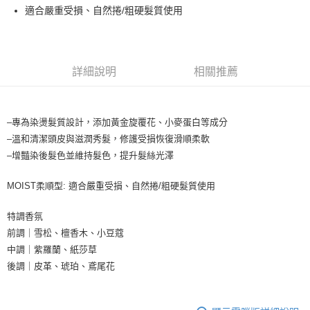
流程，驗證手機門號後，選擇欲分期的期數、繳款截止日，確認付款後即完
適合嚴重受損、自然捲/粗硬髮質使用
運送方式
成交易。
3.實際核准額度、可分期數及費用金額請依後續交易確認頁面所載為準。
全家取貨付款
4.訂單成立30分鐘內，如未前往確認交易或遇審核未通過，訂單將自動取
每筆NT$65，滿NT$1,699(含以上)免運費
消。如遇「轉專審核」未通過狀況，表示未達大哥付你分期系統評分，恕無
法說明評估內容。
詳細說明
相關推薦
付款後全家取貨
【繳款方式說明】
1.分期款項不併入電信帳單，「大哥付你分期」於每月結算日後寄送繳費提
每筆NT$65，滿NT$1,699(含以上)免運費
醒簡訊。
2.透過簡訊連結打開帳單後，可選擇「超商條碼／台灣大直營門市／銀行轉
–專為染燙髮質設計，添加黃金旋覆花、小麥蛋白等成分
7-11取貨付款
帳／街口支付／iPASS MONEY」等通路繳費。
–溫和清潔頭皮與滋潤秀髮，修護受損恢復滑順柔軟
每筆NT$65，滿NT$1,699(含以上)免運費
【注意事項】
–增豔染後髮色並維持髮色，提升髮絲光澤
付款後7-11取貨
1.本服務係由「台灣大哥大股份有限公司」（以下簡稱本公司）所提供，讓
用戶於交易時，得透過本服務購買商品或服務，並由商店將買賣／分期付款
MOIST柔順型: 適合嚴重受損、自然捲/粗硬髮質使用
每筆NT$65，滿NT$1,699(含以上)免運費
買賣價金債權讓與本公司後，依約使用本公司帳單繳交帳款。
2.基於同意付款使用「大哥付你分期」之契約關係目的，商店將以您的個人
宅配
特調香氛
資料（包含姓名、電話或地址）提供予台灣大哥大進項蒐集、處理及利用，
由本公司與您本人進行分期帳單所需資料之確認、核對及更正。
每筆NT$80，滿NT$1,699(含以上)免運費
前調｜雪松、檀香木、小豆蔻
3.完整用戶服務條款，請詳閱以下連結：
https://oppay.tw/userRule
中調｜紫羅蘭、紙莎草
宅配-離島
後調｜皮革、琥珀、鳶尾花
每筆NT$100