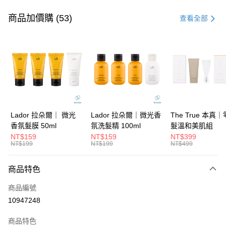
付款方式
信用卡一次付款
商品加價購 (53)
查看全部
信用卡分期付款
3 期 0 利率 每期
NT$794
21家銀行
6 期 0 利率 每期
NT$397
21家銀行
合作金庫商業銀行
第一商業銀行
華南商業銀行
彰化商業銀行
合作金庫商業銀行
第一商業銀行
超商取貨付款
上海商業儲蓄銀行
台北富邦商業銀行
華南商業銀行
彰化商業銀行
國泰世華商業銀行
兆豐國際商業銀行
LINE Pay
上海商業儲蓄銀行
台北富邦商業銀行
臺灣中小企業銀行
台中商業銀行
國泰世華商業銀行
兆豐國際商業銀行
Lador 拉朵爾｜ 微光
Lador 拉朵爾｜微光香
The True 本真
匯豐（台灣）商業銀行
華泰商業銀行
Apple Pay
臺灣中小企業銀行
台中商業銀行
香氛髮膜 50ml
氛洗髮精 100ml
髮溫和美肌組
聯邦商業銀行
遠東國際商業銀行
匯豐（台灣）商業銀行
華泰商業銀行
NT$159
NT$159
NT$399
街口支付
元大商業銀行
永豐商業銀行
NT$199
NT$199
NT$499
聯邦商業銀行
遠東國際商業銀行
玉山商業銀行
星展（台灣）商業銀行
元大商業銀行
永豐商業銀行
悠遊付
台新國際商業銀行
中國信託商業銀行
玉山商業銀行
星展（台灣）商業銀行
商品特色
台灣樂天信用卡公司
台新國際商業銀行
中國信託商業銀行
大哥付你分期
商品編號
台灣樂天信用卡公司
相關說明
10947248
【大哥付你分期使用說明】
ATM付款
1.本服務由台灣大哥大提供，台灣大哥大用戶可立即使用無須另外申請。
商品特色
2.付款方式選擇「大哥付你分期」，訂單成立後會自動跳轉到大哥付的交易