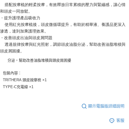
    搭配按摩梳的輕柔按摩，有效釋放日常累積的壓力與緊繃感，讓心情
和頭皮一同放鬆。
・提升護理產品吸收力
    使用紅光按摩梳後，頭皮微循環提升，有助於精華液、養護品更深入
滲透，達到加乘護理效果。
・改善頭皮出油與頭皮屑問題
    透過規律按摩與紅光照射，調節頭皮油脂分泌，幫助改善油脂堆積與
頭皮屑困擾。
分泌，幫助改善油脂堆積與頭皮屑困擾
包裝內容：
TRITHERA 頭皮按摩梳 ×1
TYPE-C充電線 ×1
顯示電腦版詳細說明
客服