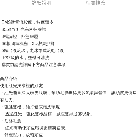
詳細說明
相關推薦
1.分期款項不併入電信帳單，「大哥付你分期」於每月結算日後寄送繳費提
每筆NT$65，滿NT$1,699(含以上)免運費
醒簡訊。
2.透過簡訊連結打開帳單後，可選擇「超商條碼／台灣大直營門市／銀行轉
7-11取貨付款
帳／街口支付／iPASS MONEY」等通路繳費。
-EMS微電流按摩，按摩頭皮
每筆NT$65，滿NT$1,699(含以上)免運費
-655nm 紅光高科技養護
【注意事項】
-3檔調控，舒筋解壓
付款後7-11取貨
1.本服務係由「台灣大哥大股份有限公司」（以下簡稱本公司）所提供，讓
-66根圓頭梳齒，3D密集抓揉
用戶於交易時，得透過本服務購買商品或服務，並由商店將買賣／分期付款
每筆NT$65，滿NT$1,699(含以上)免運費
買賣價金債權讓與本公司後，依約使用本公司帳單繳交帳款。
-5顆出液滾珠，走珠筆式滾動出液
2.基於同意付款使用「大哥付你分期」之契約關係目的，商店將以您的個人
-IPX7級防水，整機可清洗
宅配
資料（包含姓名、電話或地址）提供予台灣大哥大進項蒐集、處理及利用，
-購買前請先詳閱下方商品注意事項
由本公司與您本人進行分期帳單所需資料之確認、核對及更正。
每筆NT$80，滿NT$1,699(含以上)免運費
3.完整用戶服務條款，請詳閱以下連結：
https://oppay.tw/userRule
宅配-離島
商品介紹
使用紅光按摩梳的好處：
每筆NT$100
・紅光能量深入頭皮底層，幫助毛囊獲得更多氧氣與營養，讓頭皮更健康
有活力。
・強健髮根，維持健康頭皮環境
    透過紅光，強化髮根結構，減緩髮絲脫落現象。
・活絡毛囊
    紅光有助使頭皮環境更清爽健康。
・舒緩壓力，放鬆頭皮