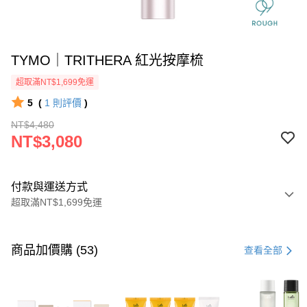
TYMO｜TRITHERA 紅光按摩梳
超取滿NT$1,699免運
5
(
1
則評價
)
NT$4,480
NT$3,080
付款與運送方式
超取滿NT$1,699免運
付款方式
信用卡一次付款
商品加價購 (53)
查看全部
信用卡分期付款
3 期 0 利率 每期
NT$1,026
21家銀行