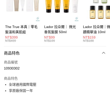
6 期 0 利率 每期
NT$513
21家銀行
合作金庫商業銀行
第一商業銀行
華南商業銀行
彰化商業銀行
合作金庫商業銀行
第一商業銀行
超商取貨付款
上海商業儲蓄銀行
台北富邦商業銀行
華南商業銀行
彰化商業銀行
國泰世華商業銀行
兆豐國際商業銀行
LINE Pay
上海商業儲蓄銀行
台北富邦商業銀行
臺灣中小企業銀行
台中商業銀行
國泰世華商業銀行
兆豐國際商業銀行
The True 本真｜零毛
Lador 拉朵爾｜ 微光
Lador 拉朵爾｜
匯豐（台灣）商業銀行
華泰商業銀行
Apple Pay
臺灣中小企業銀行
台中商業銀行
髮溫和美肌組
香氛髮膜 50ml
蹟精華油 10ml
聯邦商業銀行
遠東國際商業銀行
匯豐（台灣）商業銀行
華泰商業銀行
NT$399
NT$99
NT$159
街口支付
元大商業銀行
永豐商業銀行
NT$499
NT$199
NT$188
聯邦商業銀行
遠東國際商業銀行
玉山商業銀行
星展（台灣）商業銀行
元大商業銀行
永豐商業銀行
悠遊付
台新國際商業銀行
中國信託商業銀行
玉山商業銀行
星展（台灣）商業銀行
商品特色
台灣樂天信用卡公司
台新國際商業銀行
中國信託商業銀行
大哥付你分期
商品編號
台灣樂天信用卡公司
相關說明
10930302
【大哥付你分期使用說明】
ATM付款
1.本服務由台灣大哥大提供，台灣大哥大用戶可立即使用無須另外申請。
商品特色
2.付款方式選擇「大哥付你分期」，訂單成立後會自動跳轉到大哥付的交易
流程，驗證手機門號後，選擇欲分期的期數、繳款截止日，確認付款後即完
全球通用國際電壓
運送方式
成交易。
享原廠保固一年
3.實際核准額度、可分期數及費用金額請依後續交易確認頁面所載為準。
全家取貨付款
4.訂單成立30分鐘內，如未前往確認交易或遇審核未通過，訂單將自動取
每筆NT$65，滿NT$1,699(含以上)免運費
消。如遇「轉專審核」未通過狀況，表示未達大哥付你分期系統評分，恕無
法說明評估內容。
付款後全家取貨
【繳款方式說明】