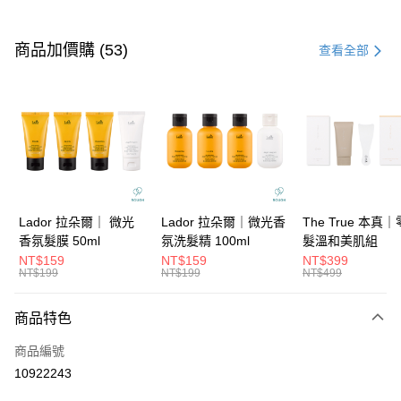
付款方式
信用卡一次付款
商品加價購 (53)
查看全部
信用卡分期付款
3 期 0 利率 每期
NT$93
21家銀行
6 期 0 利率 每期
NT$46
21家銀行
合作金庫商業銀行
第一商業銀行
華南商業銀行
彰化商業銀行
合作金庫商業銀行
第一商業銀行
超商取貨付款
上海商業儲蓄銀行
台北富邦商業銀行
華南商業銀行
彰化商業銀行
國泰世華商業銀行
兆豐國際商業銀行
LINE Pay
上海商業儲蓄銀行
台北富邦商業銀行
臺灣中小企業銀行
台中商業銀行
國泰世華商業銀行
兆豐國際商業銀行
Lador 拉朵爾｜ 微光
Lador 拉朵爾｜微光香
The True 本真
匯豐（台灣）商業銀行
華泰商業銀行
Apple Pay
臺灣中小企業銀行
台中商業銀行
香氛髮膜 50ml
氛洗髮精 100ml
髮溫和美肌組
聯邦商業銀行
遠東國際商業銀行
匯豐（台灣）商業銀行
華泰商業銀行
NT$159
NT$159
NT$399
街口支付
元大商業銀行
永豐商業銀行
NT$199
NT$199
NT$499
聯邦商業銀行
遠東國際商業銀行
玉山商業銀行
星展（台灣）商業銀行
元大商業銀行
永豐商業銀行
悠遊付
台新國際商業銀行
中國信託商業銀行
玉山商業銀行
星展（台灣）商業銀行
商品特色
台灣樂天信用卡公司
台新國際商業銀行
中國信託商業銀行
大哥付你分期
商品編號
台灣樂天信用卡公司
相關說明
10922243
【大哥付你分期使用說明】
ATM付款
1.本服務由台灣大哥大提供，台灣大哥大用戶可立即使用無須另外申請。