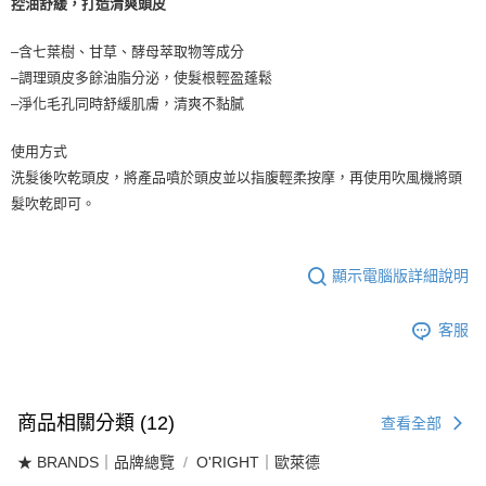
控油舒緩，打造清爽頭皮
–含七葉樹、甘草、酵母萃取物等成分
–調理頭皮多餘油脂分泌，使髮根輕盈蓬鬆
–淨化毛孔同時舒緩肌膚，清爽不黏膩
使用方式
洗髮後吹乾頭皮，將產品噴於頭皮並以指腹輕柔按摩，再使用吹風機將頭
髮吹乾即可。
顯示電腦版詳細說明
客服
商品相關分類 (12)
查看全部
★ BRANDS｜品牌總覽
O'RIGHT｜歐萊德