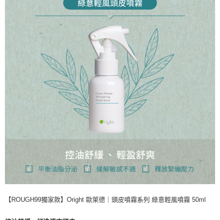
【ROUGH99獨家款】Oright 歐萊德｜頭皮噴霧系列 綠意輕風噴霧 50ml