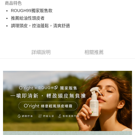
商品特色
2.付款方式選擇「大哥付你分期」，訂單成立後會自動跳轉到大哥付的交易
流程，驗證手機門號後，選擇欲分期的期數、繳款截止日，確認付款後即完
ROUGH99獨家販售款
運送方式
成交易。
推薦給油性頭皮者
3.實際核准額度、可分期數及費用金額請依後續交易確認頁面所載為準。
全家取貨付款
4.訂單成立30分鐘內，如未前往確認交易或遇審核未通過，訂單將自動取
調理頭皮，控油蓬鬆，清爽舒適
每筆NT$65，滿NT$1,699(含以上)免運費
消。如遇「轉專審核」未通過狀況，表示未達大哥付你分期系統評分，恕無
法說明評估內容。
付款後全家取貨
【繳款方式說明】
1.分期款項不併入電信帳單，「大哥付你分期」於每月結算日後寄送繳費提
每筆NT$65，滿NT$1,699(含以上)免運費
醒簡訊。
詳細說明
相關推薦
2.透過簡訊連結打開帳單後，可選擇「超商條碼／台灣大直營門市／銀行轉
7-11取貨付款
帳／街口支付／iPASS MONEY」等通路繳費。
每筆NT$65，滿NT$1,699(含以上)免運費
【注意事項】
付款後7-11取貨
1.本服務係由「台灣大哥大股份有限公司」（以下簡稱本公司）所提供，讓
用戶於交易時，得透過本服務購買商品或服務，並由商店將買賣／分期付款
每筆NT$65，滿NT$1,699(含以上)免運費
買賣價金債權讓與本公司後，依約使用本公司帳單繳交帳款。
2.基於同意付款使用「大哥付你分期」之契約關係目的，商店將以您的個人
宅配
資料（包含姓名、電話或地址）提供予台灣大哥大進項蒐集、處理及利用，
由本公司與您本人進行分期帳單所需資料之確認、核對及更正。
每筆NT$80，滿NT$1,699(含以上)免運費
3.完整用戶服務條款，請詳閱以下連結：
https://oppay.tw/userRule
宅配-離島
每筆NT$100