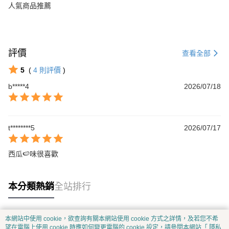
人氣商品推薦
評價
查看全部
5
(
4
則評價
)
b*****4
2026/07/18
t********5
2026/07/17
西瓜🍉味很喜歡
本分類熱銷
全站排行
本網站中使用 cookie，欲查詢有關本網站使用 cookie 方式之詳情，及若您不希
熱門標籤
望在電腦上使用 cookie 時應如何變更電腦的 cookie 設定，請參閱本網站「
隱私